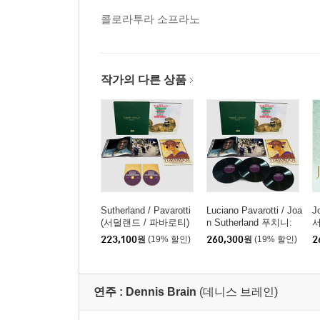
콜로라투라 소프라노
작가의 다른 상품
Sutherland / Pavarotti
Luciano Pavarotti / Joa
J
(서덜랜드 / 파바로티)
n Sutherland 푸치니:
서
푸치니: 투란도트 (Puc
투란도트 (Puccini: Tur
블
223,100
원
(19% 할인)
260,300
원
(19% 할인)
2
cini: Turnadot) [SACD
nadot) [3LP]
페
Hybrid]
R
a
연주 :
Dennis Brain
(데니스 브레인)