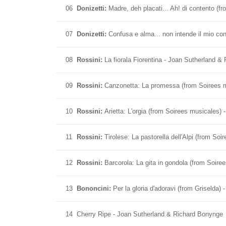
06
Donizetti:
Madre, deh placati... Ah! di contento (f
07
Donizetti:
Confusa e alma... non intende il mio con
08
Rossini:
La fiorala Fiorentina - Joan Sutherland 
09
Rossini:
Canzonetta: La promessa (from Soirees 
10
Rossini:
Arietta: L'orgia (from Soirees musicales)
11
Rossini:
Tirolese: La pastorella dell'Alpi (from S
12
Rossini:
Barcorola: La gita in gondola (from Soir
13
Bononcini:
Per la gloria d'adoravi (from Griselda
14
Cherry Ripe - Joan Sutherland & Richard Bonynge