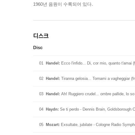
1960년 음원이 수록되어 있다.
디스크
Disc
01
Handel:
Ecco l'infido... Di, cor mio, quanto t'ama
02
Handel:
Tiranna gelosia... Tornami a vagheggiar (f
03
Handel:
Ah! Ruggiero crudel... ombre pallide, lo so
04
Haydn:
Se ti perdo - Dennis Brain, Goldsborough 
05
Mozart:
Exsultate, jubilate - Cologne Radio Symp