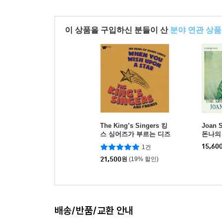
이 상품을 구입하신 분들이 산
분야 연관 상품
The King’s Singers 킹
Joan 
스 싱어즈가 부르는 디즈
돈나의 예
니 음악 모음집 (When Y
the Pr
15,60
1건
ou Wish Upon a Star: 1
00 Years of Disney Son
21,500
원
(19% 할인)
gs)
배송/반품/교환 안내