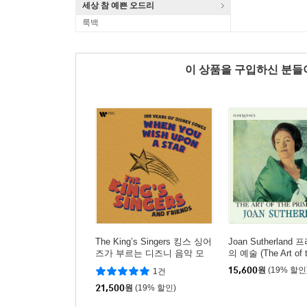
세상 참 예쁜 오드리
룩백
이 상품을 구입하신 분
The King’s Singers 킹스 싱어
Joan Sutherlan
즈가 부르는 디즈니 음악 모
의 예술 (The Art of 
음집 (When You Wish Upon
Donna)
15,600
원
(19% 할인
1건
a Star: 100 Years of Disney
Songs)
21,500
원
(19% 할인)