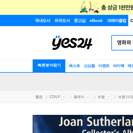
국내도서
외국도서
중고샵
eBook
크레마클럽
C
빠른분야찾기
베스트
신상품
이벤트
바이백
매
웰컴
CD/LP
클래식
보컬
보컬 (수