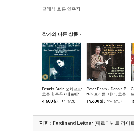
클래식 호른 연주자
작가의 다른 상품
Dennis Brain 모차르트:
Peter Pears / Dennis B
G
호른 협주곡 / 베토벤:
rain 브리튼: 테너, 호른
트
호른 소나타 (Mozart: H
그리고 현을 위한 세레
펠
4,600
원
(19% 할인)
14,600
원
(19% 할인)
1
orn Concerto K.417 / B
나데, 프랑크 브리지 변
르
eethoven: Horn Sonata
주곡
/
Op.17)
rd
지휘 :
Ferdinand Leitner
(페르디난트 라이트