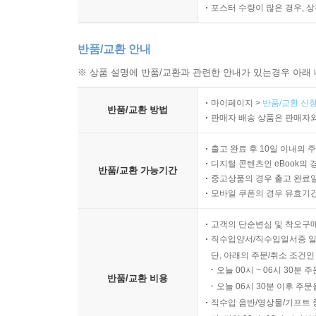
포스터 수량이 많은 경우, 
반품/교환 안내
※ 상품 설명에 반품/교환과 관련한 안내가 있는경우 아래 
마이페이지 >
반품/교환 신청
반품/교환 방법
판매자 배송 상품은 판매자와
출고 완료 후 10일 이내의 
디지털 콘텐츠인 eBook의 
반품/교환 가능기간
중고상품의 경우 출고 완료일
모바일 쿠폰의 경우 유효기간(
고객의 단순변심 및 착오구
직수입양서/직수입일서중 일
단, 아래의 주문/취소 조건인
오늘 00시 ~ 06시 30분 
반품/교환 비용
오늘 06시 30분 이후 주문
직수입 음반/영상물/기프트 