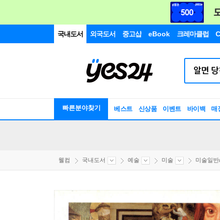
국내도서
외국도서
중고샵
eBook
크레마클럽
C
빠른분야찾기
베스트
신상품
이벤트
바이백
매
웰컴
국내도서
예술
미술
미술일반