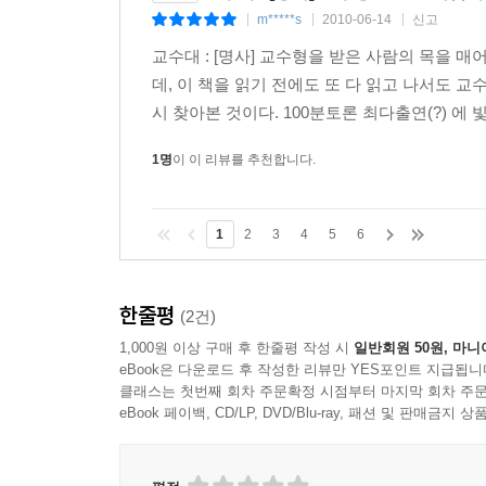
강조했듯이 지은이의 개별적이고 독창적인 예술 읽
m*****s
2010-06-14
신고
|
|
|
그는 미술사 속에서 다르게 생각하고 새로운 표현 방
교수대 : [명사] 교수형을 받은 사람의 목을 매
지적 영감을 받았고, 그에게 울림을 준 예술가와 
데, 이 책을 읽기 전에도 또 다 읽고 나서도 
않았다, 표준적인 해석을 치우고 개별적인 관계
시 찾아본 것이다. 100분토론 최다출연(?) 에 
도덕주의적 해석이 지배적인데 그의 직관으로는 새
작품 사이에 존재하는 많은 시대적 갈등 속에서 양
1명
이 이 리뷰를 추천합니다.
이 책에는 12개의 대표적인 그림과 다른 그림들이 
책에서 시의 창작 기법인 외형률과 내재율을 도입했다
1
2
3
4
5
6
감추고 드러내지 않는 방식으로 새로운 형식을 창안
이 책의 초반에 등장하는 그림들은 초현실주의적인
장면, 책을 먹는 장면에 나타난 천사의 몽타주 등이
한줄평
(2건)
시대의 히에로니무스 보쉬와피히테 브뤼헐의 그림
1,000원 이상 구매 후 한줄평 작성 시
일반회원 50원, 마니
주제들 같은 프랑스 후기 구조주의자들의 생각들을
eBook은 다운로드 후 작성한 리뷰만 YES포인트 지급됩니
나타난다. 네덜란드의 자화상과 풍속화가 등장하
클래스는 첫번째 회차 주문확정 시점부터 마지막 회차 주문
프랑스는 고전주의 전통이 강한 반면 네덜란
eBook 페이백, CD/LP, DVD/Blu-ray, 패션 및 판매금
네덜란드에서는 굉장히 높게 평가하고 작품의 수도
그는 이러한 네덜란드 분위기를 새롭게 읽고 