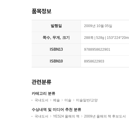
품목정보
발행일
2009년 10월 05일
쪽수, 무게, 크기
288쪽 | 528g | 153*224*20
ISBN13
9788958622901
ISBN10
8958622903
관련분류
카테고리 분류
국내도서
예술
미술
미술일반/교양
수상내역 및 미디어 추천 분류
국내도서
YES24 올해의 책
2009년 올해의 책 후보도서