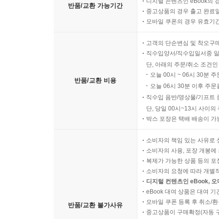
디지털 콘텐츠인 eBook의 
반품/교환 가능기간
중고상품의 경우 출고 완료일
모바일 쿠폰의 경우 유효기간(
고객의 단순변심 및 착오구
직수입양서/직수입일서중 일
단, 아래의 주문/취소 조건인
오늘 00시 ~ 06시 30분 
반품/교환 비용
오늘 06시 30분 이후 주문
직수입 음반/영상물/기프트 
단, 당일 00시~13시 사이
박스 포장은 택배 배송이 가
소비자의 책임 있는 사유로 
소비자의 사용, 포장 개봉에 
복제가 가능한 상품 등의 포장을 
소비자의 요청에 따라 개별
디지털 컨텐츠인 eBook, 
eBook 대여 상품은 대여 기
모바일 쿠폰 등록 후 취소/환
반품/교환 불가사유
중고상품이 구매확정(자동 