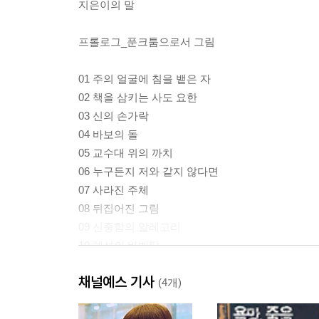
지은이의 말
프롤로그_푼크툼으로서 그림
01 주의 얼굴에 침을 뱉은 자
02 책을 삼키는 사도 요한
03 신의 손가락
04 바보의 돌
05 교수대 위의 까치
06 누구든지 저와 같지 않다면
07 사라진 주체
08 뒤집어진 그림
09 신중함의 알레고리
10 해석의 바벨탑
11 목이 긴 성모
채널예스 기사
12 고야의 개
(4개)