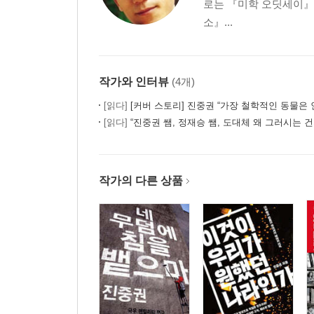
로는 『미학 오딧세이
소』...
작가와 인터뷰
(4개)
[읽다]
[커버 스토리] 진중권 “가장 철학적인 동물은 
[읽다]
“진중권 쌤, 정재승 쌤, 도대체 왜 그러시는 건가요” 두 남자의 매력적
작가의 다른 상품