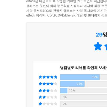
eBook은 다운로드 후 작성한 리뷰만 YES포인트 지급됩니
사회문화적 갈등의 중심에서 특유의 화법으로 ‘때로
클래스는 첫번째 회차 주문확정 시점부터 마지막 회차 주문
글쓰기와 사유는 사회의 질병을 알리고, 사회문화적
사락 독서모임으로 진행된 클래스는 사락 독서모임 게시판
문을 우회하는 방식으로 진행한다. 미학자, 지식
eBook 페이백, CD/LP, DVD/Blu-ray, 패션 및 판매금
규정하면서 “미학자로서 좋은 책을 내는 것이 삶의
않는다. 개별적이고 독창적인 미학적 상상력의 
29
명
자신만의 개별적이고 독창적인 예술의 세계를 담은
그는 자신을 둘러싼 번잡함을 유쾌하고 고독하게 우
《미학 오디세이 1, 2, 3》을 비롯하여 《놀이와
그가 자신의 가슴속에 담아두었던 그림 컬렉션이자
12점의 그림은 미술사 속에서 ‘타자’로 인식되어
그만의 개별적이고 독창적인 ‘그림 읽기’이다. 그의
별점별로 리뷰를 확인해 보세
그리고 당대의 사회문화적 문제의식을 담고 있다. 또
55%
자화상과 나의 모습’이라는 주제로 진행된 이 강의는
34%
그것은 작품이 숨 쉬었던 시대의 우울과 개별 예술가
10%
마지막 강의의 내용도 포함되어 있어 눈길을 끈다. 
0%
담겨 있다.
0%