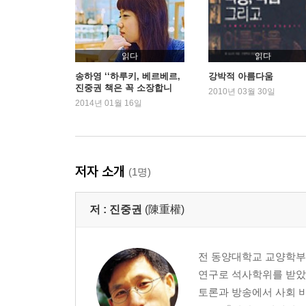
읽다
읽다
송하영 ‘‘하루키, 베르베르,
강박적 아름다움
진중권 책은 꼭 소장합니
2010년 03월 30일
다’’
2014년 01월 16일
저자 소개
(1명)
저 :
진중권
(陳重權)
전 동양대학교 교양학부
연구로 석사학위를 받았
토론과 방송에서 사회 