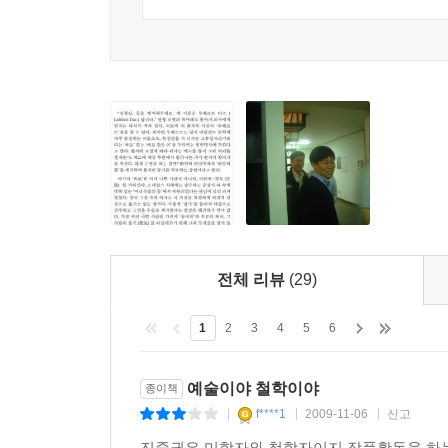
*아주 가끔 영혼의 울림을 주는 작품과 마주칠 때가
반쪽과 같은 느낌을 준다. 내게는 파울 클레의 「앙
중에서 가장 마음에 드는 서술은 정작 굼프의 자화
영적 울림에 가까운 푼크툼의 효과를 주는 것은 피터
네덜란드의 자유로운 분위기를 스페인의 군대가 반
까치가 앉은 그 그림만 남기고 자신의 작품을 모
변주곡일까? 지금 겪는 이 반복이 비극인지 희극인지
흔적을 남겨놓는다. 신변을 둘러싼 온갖 번잡함 속에
말」중에서
전체 리뷰
(29)
진중권! 12점의 그림으로 자신의 내면을 이야기하
― 이 책의 특징 1
1
2
3
4
5
6
《미학 오디세이 1, 2, 3》 《놀이와 예술 그
예술이야 철학이야
종이책
예술의 최전선》 등은 어렵고 난해한 세계로 인식되
f****1
2009-11-06
신고
|
|
|
독자들의 호평을 받았다. 신간 《교수대 위의 까치
진중권은 미학자와 철학자이지 작품활동을 하는