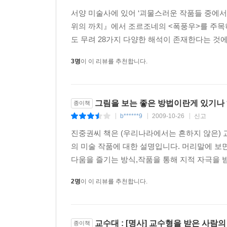
풍자하는 브뤼헐도 그 부조리에서 예외는 아니다
서양 미술사에 있어 ‘괴물스러운 작품들 중에
상징이다.
위의 까치』에서 조르조네의 <폭풍우>를 주목하
마지막으로 저 교수대의 모습에 주목해 보자. 어
도 무려 28가지 다양한 해석이 존재한다는 것에
없는 형태로 그려놓았다. 내가 아는 한, 이것이 이른바 
3명
이 이 리뷰를 추천합니다.
앞서는 셈이다. 한 가지 이상한 것은, 아무리 
조그맣게 같은 모양의 교수대가 있는 것으로 보
저질렀겠는가?
이게 실수가 아니라면, 해석의 가능성은 단 하나
그림을 보는 좋은 방법이란게 있기나 하
종이책
부조리한 형상인 셈이다. 하지만 세상도 마찬가지가 
b******9
2009-10-26
신고
|
|
|
교수대야말로 브뤼헐이 바라본 세계 자체의 모습
진중권씨 책은 (우리나라에서는 흔하지 않은) 교
방식에 담으려 했던 게 아닐까? --- pp.114-116, 
의 미술 작품에 대한 설명입니다. 머리말에 보
다움을 즐기는 방식,작품을 통해 지적 자극을 받는
다르게 생각하면서 개별적으로 살았던 미술사 속의 
― 이 책의 특징 2
2명
이 이 리뷰를 추천합니다.
진중권의 작품들은 수많은 미학과 예술 정보들을
예술사의 특정 영역을 개관하고 그쪽의 문제 영
교수대 : [명사] 교수형을 받은 사람의
종이책