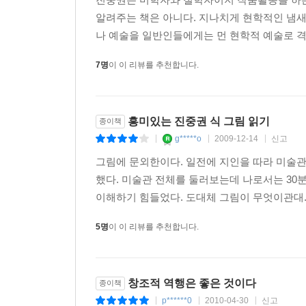
이 책의 가장 큰 특징은 진중권 자신의 내면 세
알려주는 책은 아니다. 지나치게 현학적인 냄새
관점에서 미학자의 지적 호기심을 자극한 그림, 그
나 예술을 일반인들에게는 먼 현학적 예술로 격리
내면을 담아냈다.
몸을 잃고 홀로 허공을 떠도는 머리. 기괴한 형상 
7명
이 이 리뷰를 추천합니다.
두개골에 구멍을 내는 수술. 불가능한 형태로 뒤틀
동시에 전면인 캔버스. 세 얼굴을 가진 인간과 세 
점점 사라지는 고대 신전의 열주(列柱). 그리고 텅
흥미있는 진중권 식 그림 읽기
종이책
끄집어내면서 초현실주의, 르네상스, 바로크, 해석이
g*****o
2009-12-14
신고
|
|
|
《교수대 위의 까치－진중권의 독창적인 그림 읽기
것보다 작품을 스스로 읽도록 자극한다. 작품을 스
그림에 문외한이다. 일전에 지인을 따라 미술관
“작품은 제작된 순간에 완성되는 죽은 ‘물건’이 아
했다. 미술관 전체를 둘러보는데 나로서는 30
물음과 답변의 연쇄가 끊어질 때, 작품은 더 이
이해하기 힘들었다. 도대체 그림이 무엇이관대.
것이어서는 안 된다. 그것은 늘 새로운 물음, 새로
5명
이 이 리뷰를 추천합니다.
창조적이어야 할 것은 작가만이 아니다. 독자 역시
*다시 교수대로 돌아가 보자. 그 위에 앉은 까치는
창조적 역행은 좋은 것이다
종이책
한 번 잘못 놀렸다고 이단으로 몰려서 처형당하는 
p******0
2010-04-30
신고
거기에 대변을 보며 그 부조리의 일부가 된다. 입을
|
|
|