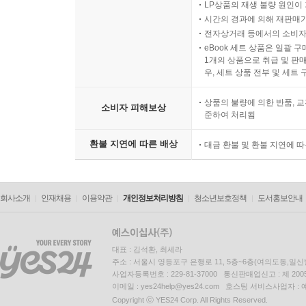
LP상품의 재생 불량 원인이 기
시간의 경과에 의해 재판매가
전자상거래 등에서의 소비자
eBook 세트 상품은 일괄 
1개의 상품으로 취급 및 판매
우, 세트 상품 전부 및 세트
상품의 불량에 의한 반품, 교
소비자 피해보상
준하여 처리됨
환불 지연에 따른 배상
대금 환불 및 환불 지연에 
회사소개
인재채용
이용약관
개인정보처리방침
청소년보호정책
도서홍보안내
대표 : 김석환, 최세라
주소 : 서울시 영등포구 은행로 11, 5층~6층(여의도동,일신
사업자등록번호 : 229-81-37000 통신판매업신고 : 제 200
이메일 : yes24help@yes24.com 호스팅 서비스사업자 :
Copyright ⓒ YES24 Corp. All Rights Reserved.