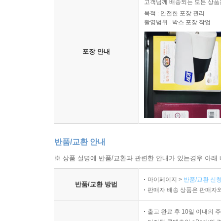
고객님께 배송되는 모든 상품을
한다. 물론 스투디움도 작품의 이해에 도움을 준다
목적 : 안전한 포장 관리
촬영범위 : 박스 포장 작업
작품에 대한 생산적 독해를 가로막을 수가 있다. 
때로는 말로 설명할 수 없는 느낌이 작품에 대한 
넘어 스스로 새로운 의미를 창출하게 된다. --- 
포장 안내
마지막 수업, 새로운 ‘미학’을 향한 첫걸음이 되다
― 출간의 의미
2009년 9월 11일, 6년간 몸을 담았던 중앙대
아쉬워하는 재학생들의 요청에 따라, 학생들이 주최
강의실에서 ‘마지막 수업：화가의 자화상’이란 주
반품/교환 안내
들려주었다. ‘화가의 자화상’이라는 제목으로 이
※ 상품 설명에 반품/교환과 관련한 안내가 있는경우 아래 
수록되었다. 중앙대에서 계속 강단에 섰다면, 비평
강의가 곧 고별 강연이었기에 강의는 단 1회로 그쳐
마이페이지 >
반품/교환 신청
반품/교환 방법
판매자 배송 상품은 판매자와
마지막 수업 이후 그에게 이전보다 더 많은 강의
새로운 출발을 알리는 첫걸음이 되었다.
출고 완료 후 10일 이내의 