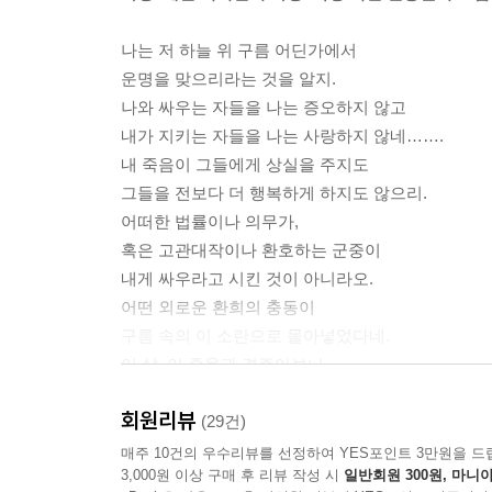
나는 저 하늘 위 구름 어딘가에서
운명을 맞으리라는 것을 알지.
나와 싸우는 자들을 나는 증오하지 않고
내가 지키는 자들을 나는 사랑하지 않네…….
내 죽음이 그들에게 상실을 주지도
그들을 전보다 더 행복하게 하지도 않으리.
어떠한 법률이나 의무가,
혹은 고관대작이나 환호하는 군중이
내게 싸우라고 시킨 것이 아니라오.
어떤 외로운 환희의 충동이
구름 속의 이 소란으로 몰아넣었다네.
이 삶, 이 죽음과 견주어보니
다가올 세월은 호흡의 낭비,
회원리뷰
흘러간 세월 또한 호흡의 낭비처럼 보였다오.
(29건)
매주 10건의 우수리뷰를 선정하여 YES포인트 3만원을 드
3,000원 이상 구매 후 리뷰 작성 시
일반회원 300원, 마니아
우리 시대의 최전선에서 변화된 시대상을 몸과 마