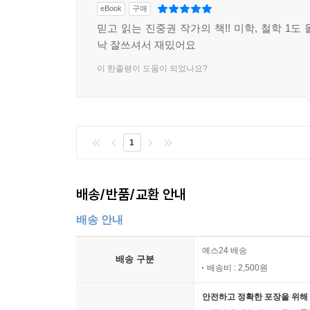
― 이 책의 특징 3
eBook
구매
믿고 읽는 진중권 작가의 책!! 미학, 철학 1도
지은이에 따르면 예술 작품을 감상하는 데에는 크게 
낙 잘쓰셔서 재밌어요
(perceptual) 쾌감을 얻거나, 지성적(intellec
이 한줄평이 도움이 되었나요?
감상하는 태도는 다르다. 어떤 이는 작품과 정서적
내용과 형식에 침전된 지적 코드를 해독하는 정신
바란다. 지은이는 작품의 지적인 면에 관심을 기울
작품의 주요 모티프에서 흘러나올 수도 있지만, 많은
1
지은이는 ‘푼크툼(punctum)’으로서 회화를 
(studium)’으로, 사회적으로 널리 공유되는 ‘
관계없이, 때로는 그것을 전복하면서 보는 이의 
배송/반품/교환 안내
효과를 바르트는 ‘푼크툼’이라 부른다.
‘푼크툼’과 ‘스투디움’은 사진에 적용되는 개념적 도
배송 안내
그림을 보고 그것이 무엇을 그린 것인지 이해한다.
예스24 배송
사진의 ‘스투디움’이다. 하지만 종종 우리는 그런 
배송 구분
배송비 : 2,500원
바늘로 찌르는 듯한 이 느낌이 회화의 ‘푼크툼’이라 
안전하고 정확한 포장을 위해 
*이는 ‘스투디움’ 위주의 해석에서 ‘푼크툼’의 계