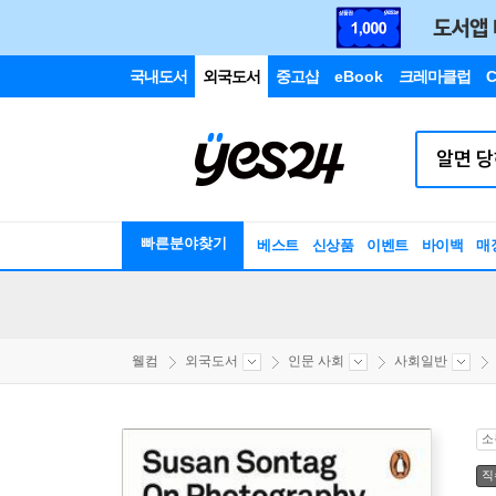
국내도서
외국도서
중고샵
eBook
크레마클럽
C
빠른분야찾기
베스트
신상품
이벤트
바이백
매
웰컴
외국도서
인문 사회
사회일반
소
직