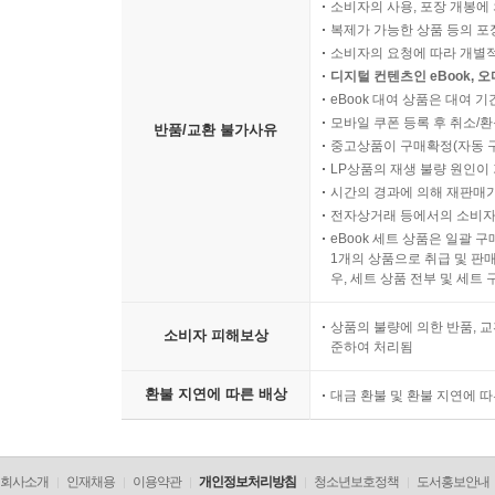
소비자의 사용, 포장 개봉에 
복제가 가능한 상품 등의 포장을 
소비자의 요청에 따라 개별
디지털 컨텐츠인 eBook, 
eBook 대여 상품은 대여 기
모바일 쿠폰 등록 후 취소/환
반품/교환 불가사유
중고상품이 구매확정(자동 
LP상품의 재생 불량 원인이 기
시간의 경과에 의해 재판매가
전자상거래 등에서의 소비자
eBook 세트 상품은 일괄 
1개의 상품으로 취급 및 판매
우, 세트 상품 전부 및 세트
상품의 불량에 의한 반품, 교
소비자 피해보상
준하여 처리됨
환불 지연에 따른 배상
대금 환불 및 환불 지연에 
회사소개
인재채용
이용약관
개인정보처리방침
청소년보호정책
도서홍보안내