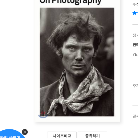
수
정
판
Y
추
결
사이즈비교
공유하기