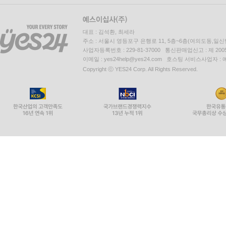
대표 : 김석환, 최세라
주소 : 서울시 영등포구 은행로 11, 5층~6층(여의도동,일신
사업자등록번호 : 229-81-37000 통신판매업신고 : 제 200
이메일 : yes24help@yes24.com 호스팅 서비스사업자 :
Copyright ⓒ YES24 Corp. All Rights Reserved.