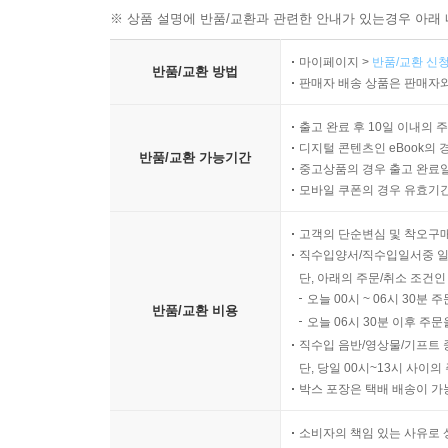
※ 상품 설명에 반품/교환과 관련한 안내가 있는경우 아래 
마이페이지 >
반품/교환 신청
반품/교환 방법
판매자 배송 상품은 판매자와
출고 완료 후 10일 이내의 
디지털 콘텐츠인 eBook의 
반품/교환 가능기간
중고상품의 경우 출고 완료일
모바일 쿠폰의 경우 유효기간(
고객의 단순변심 및 착오구
직수입양서/직수입일서중 일
단, 아래의 주문/취소 조건인
오늘 00시 ~ 06시 30분 
반품/교환 비용
오늘 06시 30분 이후 주문
직수입 음반/영상물/기프트 
단, 당일 00시~13시 사이
박스 포장은 택배 배송이 가
소비자의 책임 있는 사유로 