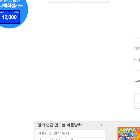
배
배
구
영어 습관 만드는 여름방학
넷플리스 원작 원서