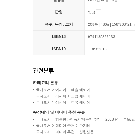
판형
양장
쪽수, 무게, 크기
208쪽 | 486g | 158*203*21
ISBN13
9791185823133
ISBN10
1185823131
관련분류
카테고리 분류
국내도서
에세이
예술 에세이
국내도서
에세이
그림 에세이
국내도서
에세이
한국 에세이
수상내역 및 미디어 추천 분류
국내도서
행복한아침독서/책둥이 추천
2018 년
부모/
국내도서
미디어 추천
한겨레
국내도서
미디어 추천
경향신문