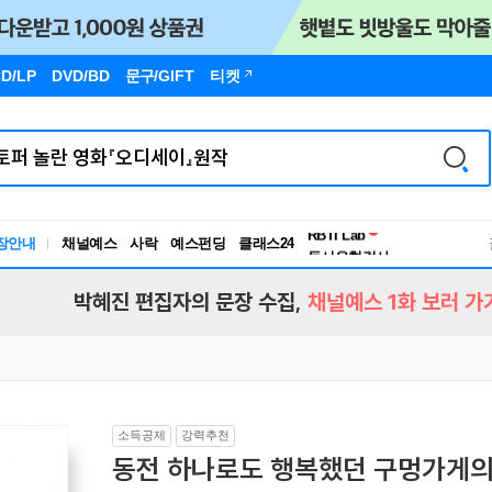
D/LP
DVD/BD
문구
/GIFT
티켓
독서유형검사
RBTI Lab
장안내
채널예스
사락
예스펀딩
클래스24
독서유형검사
박혜진 편집자의 문장 수집,
채널예스 1화 보러 가
소득공제
강력추천
동전 하나로도 행복했던 구멍가게의