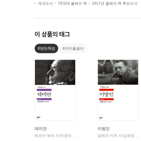
국내도서
YES24 올해의 책
2017년 올해의 책 후보도서
이 상품의 태그
#방탄책방
#아이돌셀러
데미안
이방인
헤르만 헤세 저/전영애 역
민음사
알베르 카뮈 저/김화영 역
|
|