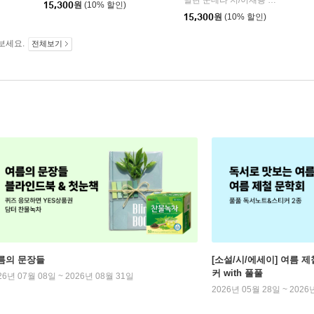
밀란 쿤데라 저/이재룡 역
민음사
|
15,300
원
(10% 할인)
15,300
원
(10% 할인)
보세요.
전체보기
름의 문장들
[소설/시/에세이] 여름 제
커 with 풀풀
26년 07월 08일 ~ 2026년 08월 31일
2026년 05월 28일 ~ 2026