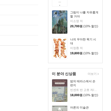
그림이 나를 자유롭게
할 거야
이소영 저
20,700
원
(10% 할인)
나의 우아한 목기 시
대
이정환 저
19,800
원
(10% 할인)
이 분야 신상품
더보기
밤의 테라스에서 쓴
편지
빈센트 반 고흐 저/신성림 역
18,000
원
(10% 할인)
어른의 미술관