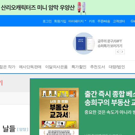
로그인
회원가입
마이페이지
카트
주문/배송
고객센터
Gl
젊은 작가
예사단독판매
이달의사은품
특가할인
추천도서
대량/법인
기
 날들
[ 양장 ]