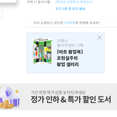
구매 시 참고사항
2018년 아침독서 추천도서
표지 2종 중 임의 발송
이미 소장하고 있다면
3,000원
에 판매해 보세요!
프랑스
퐁피두센터 기획
[아트 팝업북]
초현실주의
팝업 갤러리