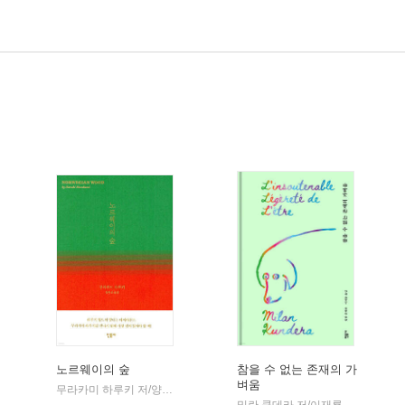
노르웨이의 숲
참을 수 없는 존재의 가
벼움
민음사
무라카미 하루키 저/양억관 역
민음사
|