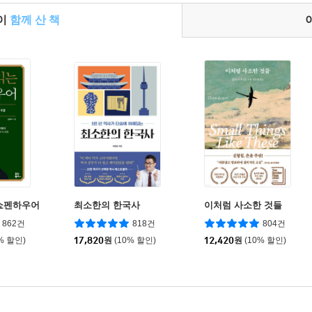
들이
함께 산 책
쇼펜하우어
최소한의 한국사
이처럼 사소한 것들
862건
818건
804건
% 할인)
17,820
원
(10% 할인)
12,420
원
(10% 할인)