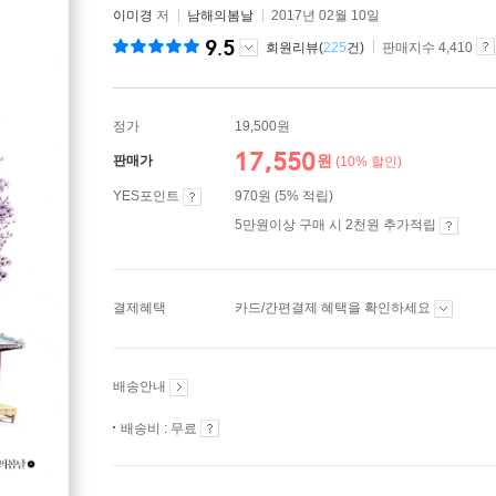
이미경
저
남해의봄날
2017년 02월 10일
9.5
회원리뷰(
225
건)
판매지수 4,410
정가
19,500원
17,550
원
판매가
(10% 할인)
YES포인트
970원 (5% 적립)
5만원이상 구매 시 2천원 추가적립
결제혜택
카드/간편결제 혜택을 확인하세요
배송안내
배송비 : 무료