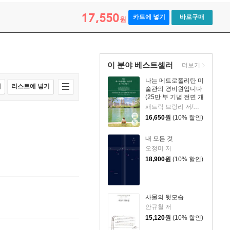
17,550
카트에 넣기
바로구매
원
이 분야 베스트셀러
더보기
나는 메트로폴리탄 미
매
리스트에 넣기
술관의 경비원입니다
(25만 부 기념 전면 개
정판)
패트릭 브링리 저/김희정,조현주 역
16,650
원
(10% 할인)
내 모든 것
오정미 저
18,900
원
(10% 할인)
사물의 뒷모습
안규철 저
15,120
원
(10% 할인)