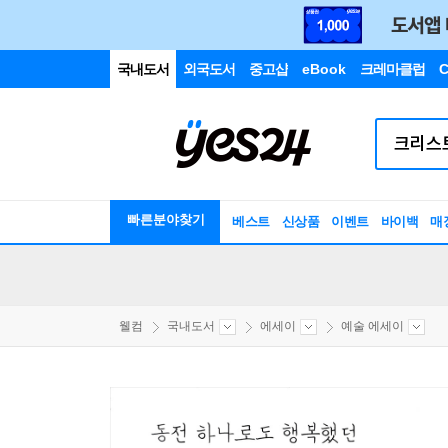
국내도서
외국도서
중고샵
eBook
크레마클럽
C
빠른분야찾기
베스트
신상품
이벤트
바이백
매
웰컴
국내도서
에세이
예술 에세이