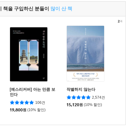
이 책을 구입하신 분들이
많이 산 책
2
/4
[예스리커버] 아는 만큼 보
작별하지 않는다
인다
2,574건
106건
15,120
원
(10% 할인)
19,800
원
(10% 할인)