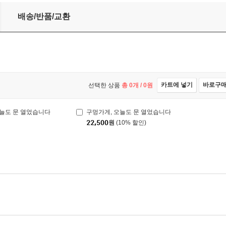
배송/반품/교환
카트에 넣기
바로구
선택한 상품
총
0
개 /
0
원
오늘도 문 열었습니다
구멍가게, 오늘도 문 열었습니다
22,500
원
(10% 할인)