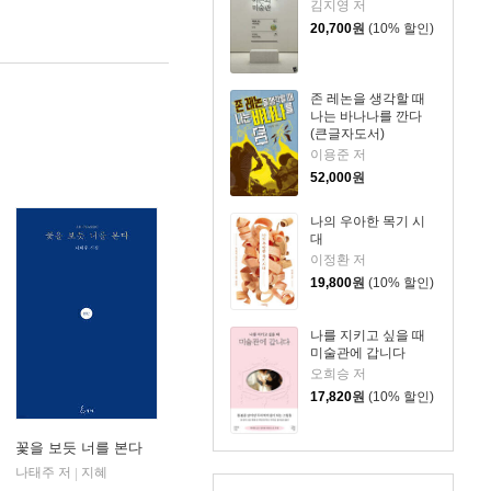
김지영 저
20,700
원
(10% 할인)
존 레논을 생각할 때
나는 바나나를 깐다
(큰글자도서)
이용준 저
52,000
원
나의 우아한 목기 시
대
이정환 저
19,800
원
(10% 할인)
나를 지키고 싶을 때
미술관에 갑니다
오희승 저
17,820
원
(10% 할인)
꽃을 보듯 너를 본다
나태주 저
지혜
|