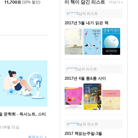
이 책이 담긴
리스트
11,700
원
(10% 할인)
더보기
k*****3
님의 리스트
2017년 5월 내가 읽은 책
l*****5
님의 리스트
2017년 4월 틈&틈 사이
철 문학회 - 독서노트, 스티
h*****9
님의 리스트
년 08월 31일
2017 책읽는주말-3월
펼쳐보기