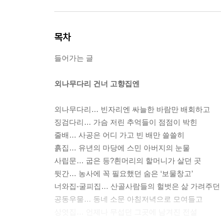
목차
들어가는 글
외나무다리 건너 고향집엔
외나무다리… 빈자리엔 싸늘한 바람만 배회하고
징검다리… 가슴 저린 추억들이 점점이 박힌
줄배… 사공은 어디 가고 빈 배만 쓸쓸히
흙집… 유년의 마당에 스민 아버지의 눈물
사립문… 굽은 등?흰머리의 할머니가 살던 곳
뒷간… 농사에 꼭 필요했던 숨은 ‘보물창고’
너와집-굴피집… 산골사람들의 헐벗은 삶 가려주던
공동우물… 동네 소문 아침저녁으로 모여들고
상엿집… 언제나 무섭던 그곳에 남겨진 전설