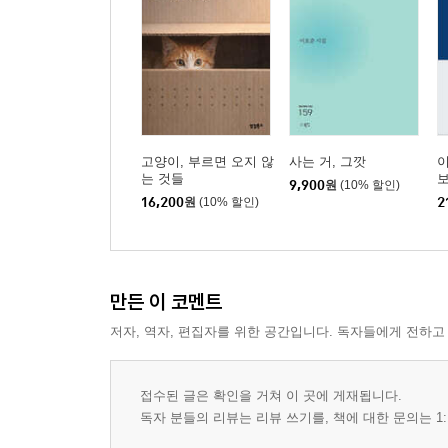
피맛골… 600년을 민초와 함께한 ‘은밀한 골목’
월급봉투… 서민들의 애환과 행복이 함께 담겼던…
장발단속… 긴 머리 안돼! 짧은 치마도 안돼!
교회 종소리… 어머니의 자장가처럼 정겹던 그 소
뻥튀기… 아이들 혼을 쏙 빼놓던 군것질거리
떠돌이 약장수… 쇼도 하고 약도 팔던 ‘시대의 아이콘
아이스케키… 달콤하던 맛도 속절없이 녹아버리고
고양이, 부르면 오지 않
사는 거, 그깟
이
는 것들
엿장수… 철컥 철컥 철철철~ 신나던 가위 소리
9,900
원
(10% 할인)
16,200
원
(10% 할인)
2
성냥공장… 공장문은 녹슬고 야적장엔 잡초만
활판인쇄… 질박한 멋과 따뜻한 느낌의 활자들
장제사… 말이 있어 그가, 그가 있어 말이
만든 이 코멘트
봉숭아 빛 곱게 물든 저녁
저자, 역자, 편집자를 위한 공간입니다. 독자들에게 전하고
쥐불놀이… 논두렁 태우며 풍년 기원하던 풍습
봉숭아 물들이기… 첫눈 올 때까지 남아있으면……
접수된 글은 확인을 거쳐 이 곳에 게재됩니다.
가마솥… 터줏대감이 천덕꾸러기가 되어
독자 분들의 리뷰는 리뷰 쓰기를, 책에 대한 문의는 1:
닭서리… 스릴 넘치던 악동들의 겨울나기