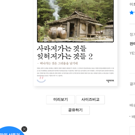
이
정
판
Y
결
미리보기
사이즈비교
배
공유하기
배