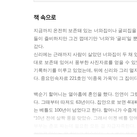
연… 추운 줄도 모르고 “형아, 이겨라!!”
썰매… 논바닥?모닥불에 묻어둔 추억들
책 속으로
금줄… ‘약속’을 가르치던 조상들의 슬기
짚신… 백성들의 발이 되고 친구가 되고
지금까지 온전히 보존돼 있는 너와집이나 굴피집을
지게… 한 사내의 죽음이 전설로 남아
들이 즐비하지만 그건 껍데기만 ‘너와’와 ‘굴피’일
마장터… 깊은 산골 너른 터에 장터가 있었네
갔다.
신리에는 근래까지 사람이 살았던 너와집이 두 채 있다
대로 보존돼 있어서 풍부한 사진자료를 얻을 수 있
기록하기를 미루고 있었는데, 뒤에 신리와 그리 멀지
다. 중요민속자료 221호인 ‘이종옥 가옥’이 그 집이다. --
백순기 할머니는 열아홉에 혼인을 했다. 인연이 그
다. 그때부터 따져도 63년이다. 집안으로 보면 4
는 베틀도 100년이 넘었다고 한다. 할머니가 수줍게
“10년 전에 살짝 풍을 맞았슈. 그래서 이젠 베틀 앞
부부는 춘포 짜는데 필요한 모든 걸 자급자족한다. 
전만큼 많이는 못 한다고 한숨이다. 스스로의 몸을