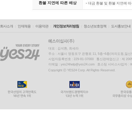
환불 지연에 따른 배상
대금 환불 및 환불 지연에 
회사소개
인재채용
이용약관
개인정보처리방침
청소년보호정책
도서홍보안내
대표 : 김석환, 최세라
주소 : 서울시 영등포구 은행로 11, 5층~6층(여의도동,일신
사업자등록번호 : 229-81-37000 통신판매업신고 : 제 200
이메일 : yes24help@yes24.com 호스팅 서비스사업자 :
Copyright ⓒ YES24 Corp. All Rights Reserved.