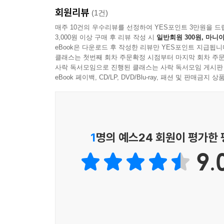
--- p.275
회원리뷰
정신을 이어가는 작업에 더욱 의미를 두는 듯하다.
(1건)
전통문화를 다루는 저자의 글과 사진은 미학적이고
매주 10건의 우수리뷰를 선정하여 YES포인트 3만원을 드
3,000원 이상 구매 후 리뷰 작성 시
일반회원 300원, 마니아
편마다 다른 주인공과 구성으로 재구성한 이야기 솜
eBook은 다운로드 후 작성한 리뷰만 YES포인트 지급됩니
이 책은 나이 지긋한 독자들에게 친숙한 농경문
클래스는 첫번째 회차 주문확정 시점부터 마지막 회차 주문
신세대들에게는 사라져가는 것들에서 다시 한 번 
사락 독서모임으로 진행된 클래스는 사락 독서모임 게시판
eBook 페이백, CD/LP, DVD/Blu-ray, 패션 및 판매금
1
명의 예스24 회원이 평가한
9.