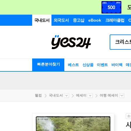
국내도서
외국도서
중고샵
eBook
크레마클럽
C
빠른분야찾기
베스트
신상품
이벤트
바이백
매
웰컴
국내도서
에세이
여행 에세이
소