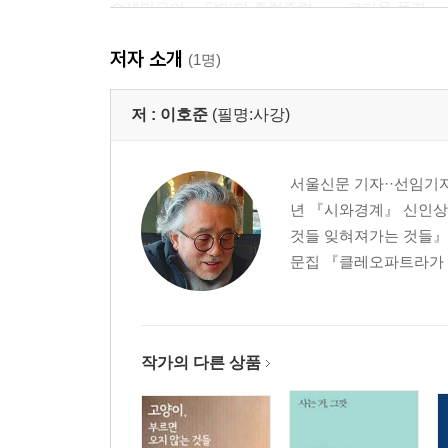
수세미오이… 담마다 주렁주렁…… 그리운 풍경
저자 소개
품앗이, 그리고 새참의 추억
(1명)
쟁기질… 이랴~ 이랴~ 워! 워!
저 :
이호준
(필명:사강)
손모내기… “여보게, 참 먹고 하세” 흥겹던 들녘
벼 베기… 에헤야 데헤야~ 신나는 풍년가
서울신문 기자··선임기자
바심… 홀태?탈곡기?도리깨가 있던 시절
년 『시와경계』 신인상
삼농사… 농부의 땀이 실이 되고 옷이 되고
것들 잊혀져가는 것들』(
삼베길쌈… 베틀 위에서 눈물짓던 어머니들의 삶
문집 『클레오파트라가 사
모시길쌈… 할머니가 이고 걸어온 서글픈 전설
춘포길쌈… 옛사람들이 잠자리 날개라 불렀던 옷
소달구지… 딸랑딸랑 워낭소리 어디로 가고
주막… 먼 길 떠나는 나그네들의 오아시스
작가의 다른 상품
월급봉투, 그 안에 담긴 눈물