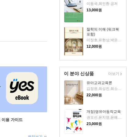
이동국,최인환 공저
13,000
원
철학의 이해 (워크북
포함)
이정호,유현상,박은미,한길석 공저
12,000
원
이 분야 신상품
더보기
유아교과교육론
김정원,최성진,최소린 저
22,000
원
개정)영유아동작교육
권오선,윤지영,윤혜주 공저
ok 이용 가이드
23,000
원
펼쳐보기