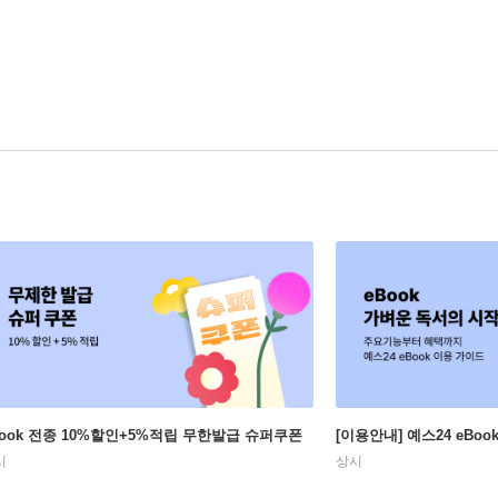
Book 전종 10%할인+5%적립 무한발급 슈퍼쿠폰
[이용안내] 예스24 eBo
시
상시