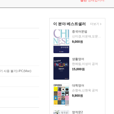
절판
상태입니다.
이 분야 베스트셀러
더보기
중국어문법
신미경,이운재,오문의 공저
9,000
원
생활영어
한예림,이성미 공저
15,000
원
사용 불가) /PC(Mac)
대학영어
손향숙,신현욱 공저
9,900
원
영작문2