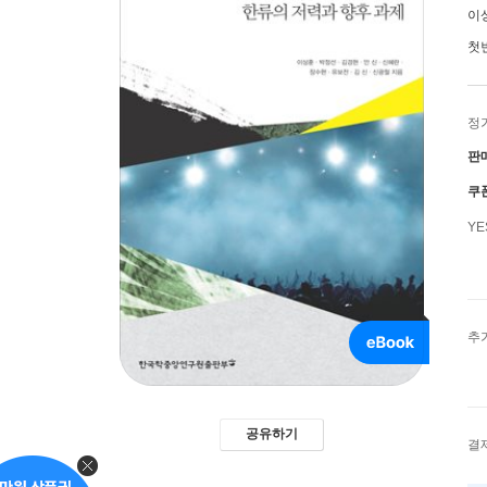
이
첫
정
판
쿠
Y
추
공유하기
결