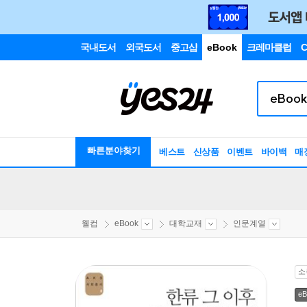
국내도서
외국도서
중고샵
eBook
크레마클럽
C
빠른분야찾기
베스트
신상품
이벤트
바이백
매
웰컴
eBook
대학교재
인문계열
소
eB