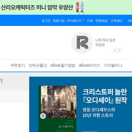
로그인
회원가입
마이페이지
카트
주문/배송
고객센터
Gl
쿠폰받기
단독선출간
eBook필기방법
eBook리더기
디지털머니
기