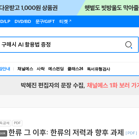
D/LP
DVD/BD
문구
/GIFT
티켓
장안내
채널예스
사락
예스펀딩
클래스24
독서유형검사
RBTI Lab
독서유형검사
박혜진 편집자의 문장 수집,
채널예스 1화 보러 가
득공제
PDF
한류 그 이후: 한류의 저력과 향후 과제
[ PDF ]
ook