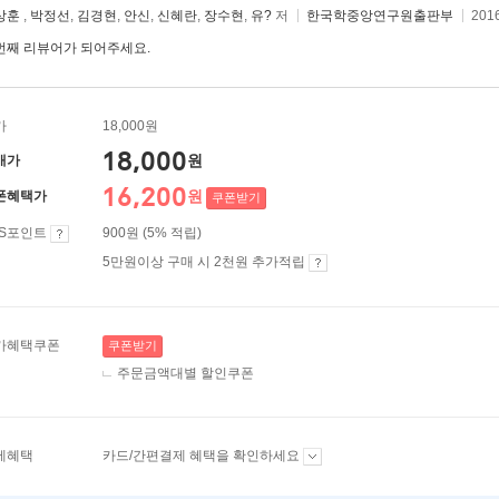
상훈
,
박정선
,
김경현
,
안신
,
신혜란
,
장수현
,
유?
저
한국학중앙연구원출판부
201
번째 리뷰어가 되어주세요.
가
18,000원
18,000
원
매가
16,200
원
폰혜택가
쿠폰받기
ES포인트
900원 (5% 적립)
5만원이상 구매 시 2천원 추가적립
가혜택쿠폰
쿠폰받기
주문금액대별 할인쿠폰
제혜택
카드/간편결제 혜택을 확인하세요