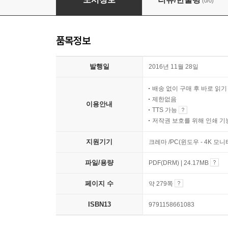
(0/0)
품목정보
발행일
2016년 11월 28일
배송 없이 구매 후 바로 읽
제한없음
이용안내
TTS 가능
저작권 보호를 위해 인쇄 기
지원기기
크레마 /PC(윈도우 - 4K 모
파일/용량
PDF(DRM) | 24.17MB
페이지 수
약 279쪽
ISBN13
9791158661083