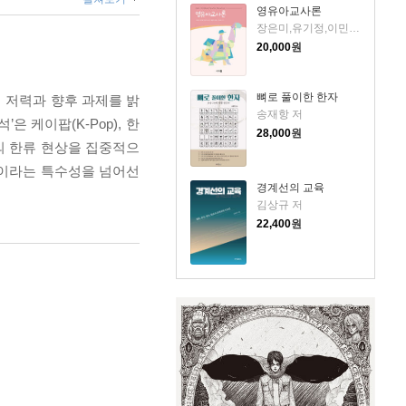
영유아교사론
장은미,유기정,이민정,김수진,홍성숙,김호수,한승희 공저
20,000
원
뼈로 풀이한 한자
의 저력과 향후 과제를 밝
송재항 저
은 케이팝(K-Pop), 한
28,000
원
의 한류 현상을 집중적으
’이라는 특수성을 넘어선
경계선의 교육
김상규 저
22,400
원