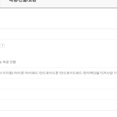
기
능 제공 안함
니터 미지원) /아이폰 /아이패드 /안드로이드폰 /안드로이드패드 /전자책단말기(저사양 기기 