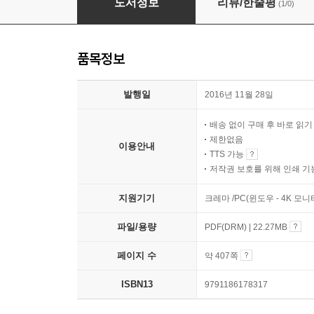
도서정보
리뷰/한줄평
(1/0)
품목정보
발행일
2016년 11월 28일
배송 없이 구매 후 바로 읽
제한없음
이용안내
TTS 가능
저작권 보호를 위해 인쇄 기
지원기기
크레마 /PC(윈도우 - 4K 모
파일/용량
PDF(DRM) | 22.27MB
페이지 수
약 407쪽
ISBN13
9791186178317