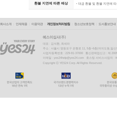
환불 지연에 따른 배상
대금 환불 및 환불 지연에 
회사소개
인재채용
이용약관
개인정보처리방침
청소년보호정책
도서홍보안내
대표 : 김석환, 최세라
주소 : 서울시 영등포구 은행로 11, 5층~6층(여의도동,일신
사업자등록번호 : 229-81-37000 통신판매업신고 : 제 200
이메일 : yes24help@yes24.com 호스팅 서비스사업자 :
Copyright ⓒ YES24 Corp. All Rights Reserved.