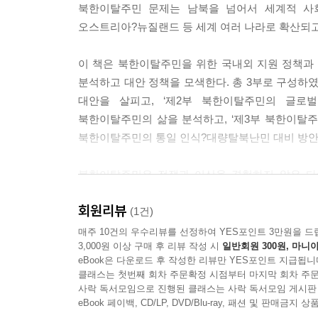
북한이탈주민 문제는 남북을 넘어서 세계적 사회
오스트리아?뉴질랜드 등 세계 여러 나라로 확산되고 있는
이 책은 북한이탈주민을 위한 국내외 지원 정책과
분석하고 대안 정책을 모색한다. 총 3부로 구성하였
대안을 살피고, ‘제2부 북한이탈주민의 글로
북한이탈주민의 삶을 분석하고, ‘제3부 북한이탈
북한이탈주민의 통일 인식?대량탈북난민 대비 방안
북한이탈주민은 전쟁과 이산을 경험하지 않은 다
인식되고 있다. 그러나 북한이탈주민은 당장 대
회원리뷰
이어지기 때문이다. 북한이탈주민의 정착 과정을 통
(1건)
통일 역량을 판단할 수 있다. 통계청 발표에 따르면, 
매주 10건의 우수리뷰를 선정하여 YES포인트 3만원을 드
3,000원 이상 구매 후 리뷰 작성 시
일반회원 300원, 마니아
1,500여 명이 지속적으로 입국하고 있는 추세이다.
eBook은 다운로드 후 작성한 리뷰만 YES포인트 지급됩니
통합’, 사회적으로는 ‘민족 동질성의 회복’을 뜻한
클래스는 첫번째 회차 주문확정 시점부터 마지막 회차 주문
가치관, 감정 반응, 행동 양식, 일상의 삶 등의 
사락 독서모임으로 진행된 클래스는 사락 독서모임 게시판
있다.
eBook 페이백, CD/LP, DVD/Blu-ray, 패션 및 판매금