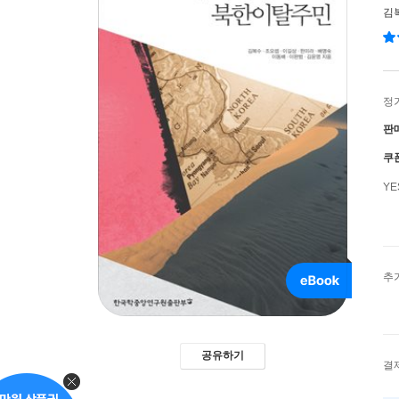
김
정
판
쿠
Y
추
공유하기
결