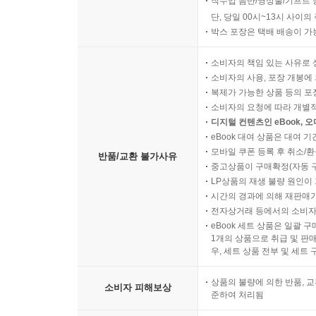
직수입 음반/영상물/기프트 
단, 당일 00시~13시 사이
박스 포장은 택배 배송이 가
소비자의 책임 있는 사유로 
소비자의 사용, 포장 개봉에 
복제가 가능한 상품 등의 포장을 
소비자의 요청에 따라 개별
디지털 컨텐츠인 eBook, 
eBook 대여 상품은 대여 기
모바일 쿠폰 등록 후 취소/환
반품/교환 불가사유
중고상품이 구매확정(자동 
LP상품의 재생 불량 원인이 기
시간의 경과에 의해 재판매가
전자상거래 등에서의 소비자
eBook 세트 상품은 일괄 
1개의 상품으로 취급 및 판매
우, 세트 상품 전부 및 세트
상품의 불량에 의한 반품, 교
소비자 피해보상
준하여 처리됨