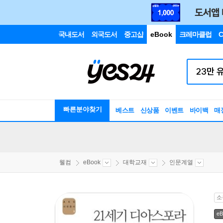
국내도서
외국도서
중고샵
eBook
크레마클럽
C
빠른분야찾기
베스트
신상품
이벤트
바이백
매
웰컴
eBook
대학교재
인문계열
소
eB