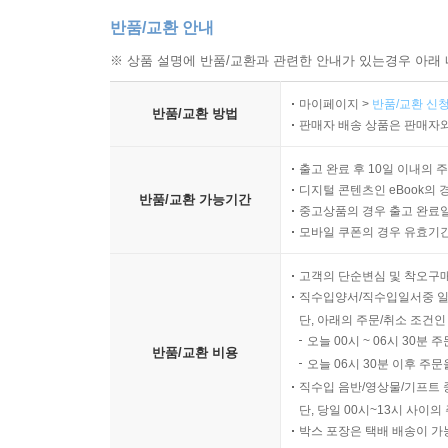
반품/교환 안내
※ 상품 설명에 반품/교환과 관련한 안내가 있는경우 아래 
마이페이지 >
반품/교환 신청
반품/교환 방법
판매자 배송 상품은 판매자와
출고 완료 후 10일 이내의 
디지털 콘텐츠인 eBook의 
반품/교환 가능기간
중고상품의 경우 출고 완료일
모바일 쿠폰의 경우 유효기간(
고객의 단순변심 및 착오구
직수입양서/직수입일서중 일
단, 아래의 주문/취소 조건인
오늘 00시 ~ 06시 30분 
반품/교환 비용
오늘 06시 30분 이후 주문
직수입 음반/영상물/기프트 
단, 당일 00시~13시 사이
박스 포장은 택배 배송이 가