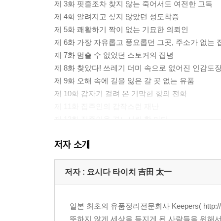
제 3화 핏줄조차 찾지 않는 죽어서도 여전한 고독
제 4화 알려지고 싶지 않았던 성도착증
제 5화 쾌활하기 짝이 없는 기묘한 의뢰인
제 6화 가장 자유롭고 풍요롭던 그곳, 주소가 없는 
제 7화 멈출 수 없었던 스토커의 집념
제 8화 찾았다! 쓰레기 더미 속으로 없어진 인감도
제 9화 오해 속에 길을 잃은 갈 곳 없는 유품
제 10화 갑자기 걸려 온 기막힌 항의 전화
제 11화 집주인의 갑작스런 재난
제 12화 집주인을 격노시킨 한 마디
제 13화 남동생을 그리워하는 누나의 통곡
저자 소개
제 14화 캄캄한 어둠 속 구더기와의 격투
제 15화 아들의 죽음을 납득할 수 없는 모친
제 16화 그들이 찾은 마지막 해답, 연탄 집단 자살
저자 : 요시다 타이치 吉田 太一
제 17화 그가 밟았던 것은? 녹아내린 그것!
제 18화 암투 속에 펼쳐진 조용한 상속 분쟁
일본 최초의 유품정리전문회사 Keepers( http:/
제 19화 입장료 없는 참극(慘劇)의 집
뜻하지 않게 세상을 등지게 된 사람들을 위해서