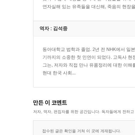
제 20화 무념(無念)을 호소하는 검은 그림자
연자실해 있는 유족들을 대신해, 죽음의 현장을 
제 21화 알아볼 수 없을 정도로 변해 버린 모습으로
제 22화 유품정리의 생전(生前) 예약
제 23화 문 닫은 상점가(셔터街)의 비극
역자 : 김석중
제 24화 유품은 고양이 스물아홉 마리
제 25화 의외로 젊은 고독사(孤獨死)의 연령
제 26화 8년간 쓰레기를 모은 대저택
동아대학교 법학과 졸업. 2년 전 NHK에서 일
제 27화 외딴섬에서 아들이 불의의 사고를 당하다
기까지의 소중한 첫 인연이 되었다. 고독사 
제 28화 바퀴벌레와 함께 한 일 년
그는, 저자와 직접 만나 유품정리에 대한 이해
제 29화 행복할 거라 믿었던 아들의 고독사(孤獨死)
현대 한국 사회...
제 30화 지옥탕에서의 위기일발
제 31화 자살 현장에서 보게 된 한 장의 사진
제 32화 얼굴도 모르는 친척을 떠맡게 되다
만든 이 코멘트
제 33화 은둔형 외톨이(히키코모리) 중년의 최후
제 34화 별채에 틀어박혀 있는 노인
저자, 역자, 편집자를 위한 공간입니다. 독자들에게 전하고
제 35화 어느 선생님의 알려지지 않은 일면
제 36화 부유한 아들이 부모에게 남긴 엄청난 것들
접수된 글은 확인을 거쳐 이 곳에 게재됩니다.
제 37화 아무 일도 없다는 듯 따스하던 아들의 투신