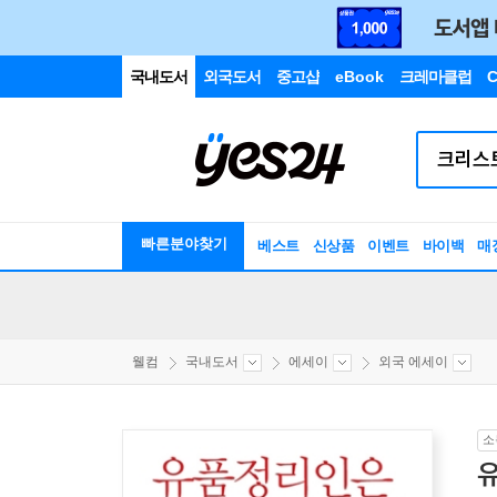
국내도서
외국도서
중고샵
eBook
크레마클럽
C
빠른분야찾기
베스트
신상품
이벤트
바이백
매
웰컴
국내도서
에세이
외국 에세이
소