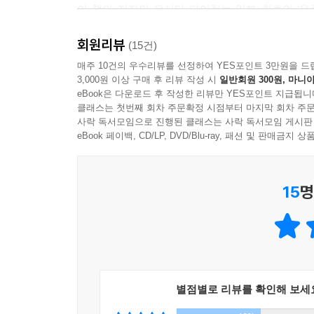
이 책의 저자인 요시다 타이치는 일본 최초의 ‘
고인의 장례식을 치르고 남긴 물건이나 가재도구
회원리뷰
블로그에 담담하게 기록했고, 그 글들은 일본 
(15건)
미디어에서 다뤄지며 책으로 출간되기에 이르렀다. 
매주 10건의 우수리뷰를 선정하여 YES포인트 3만원을 드
3,000원 이상 구매 후 리뷰 작성 시
일반회원 300원, 마니아
저자의 유품정리전문회사 「키퍼스」에 대한 이야
eBook은 다운로드 후 작성한 리뷰만 YES포인트 지급됩니
관심을 촉구하는 시사점을 던져주었다.
클래스는 첫번째 회차 주문확정 시점부터 마지막 회차 주문
사락 독서모임으로 진행된 클래스는 사락 독서모임 게시판
그렇다고 저자가 독자들을 현혹할 목적으로 쉬운
eBook 페이백, CD/LP, DVD/Blu-ray, 패션 및 판매금
과장하지 않는다. 도리어 흔히 죽음을 이야기할 때
준다. 그러나 저자가 목격한 죽음의 모습들, 그
15
명
다가온다. 불과 한 층 아래 살던 부친의 죽음을 한
지내던 딸이 방화로 죽었다는 소식을 듣고 눈물을
마주하게 될 것이다.
우리가 살아가는 현대사회가 점차 복잡해져 갈수록
직면한 사람들에게, 스스로 차갑고 건조한 일상 속
죽음을 이야기함으로써 인생의 참의미를 발견하게 
별점별로 리뷰를 확인해 보세