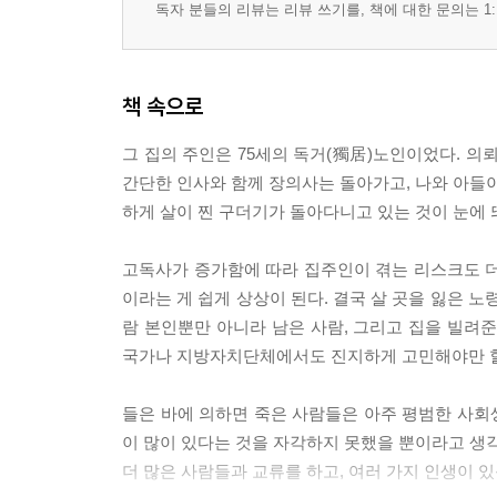
독자 분들의 리뷰는 리뷰 쓰기를, 책에 대한 문의는 1:
제 38화 휴대전화가 알려준 19세의 고독사(孤獨死)
제 39화 한여름의 배기가스 자살차(車)
제 40화 한밤중에 걸려 온 특이한 의뢰
책 속으로
제 41화 누구한테서 들었습니까!
제 42화 가장 무서웠던 자살 현장은, 호텔 13층
그 집의 주인은 75세의 독거(獨居)노인이었다. 의
제 43화 니트(NEET)의 방에 남겨진 두 개의 함
간단한 인사와 함께 장의사는 돌아가고, 나와 아들이
제 44화 우리가 살인 현장에서 배운 것
하게 살이 찐 구더기가 돌아다니고 있는 것이 눈에 띄었다.
제 45화 얼어 버린 마음과 함께 닫힌 캄캄한 방
제 46화 천국으로의 이사를 도와드립니다
고독사가 증가함에 따라 집주인이 겪는 리스크도 더
이라는 게 쉽게 상상이 된다. 결국 살 곳을 잃은 
저자 후기
람 본인뿐만 아니라 남은 사람, 그리고 집을 빌려
역자 후기
국가나 지방자치단체에서도 진지하게 고민해야만 할 때라고
미주
들은 바에 의하면 죽은 사람들은 아주 평범한 사회
이 많이 있다는 것을 자각하지 못했을 뿐이라고 생각
더 많은 사람들과 교류를 하고, 여러 가지 인생이 있음