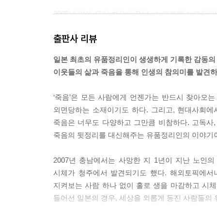
2005년 말에 우리 회사가 TV 뉴스 프로에 보도된 
‘전국 최초의 유품정리 서비스’라는 제목으로 이십 
출판사 리뷰
사항이 있었지만 그 중에서도 가장 많았던 것이 노인들의
일본 최초의 유품정리인이 생생하게 기록한 감동의 
“아저씨들은 뭐 하고 있는 거예요?”
이웃들의 삶과 죽음을 통해 인생의 참의미를 발견하
신기하다는 듯이 나를 바라보고 있는 아이에게 아직 
“돌아가신 할아버지의 물건을 정리하고 있지.”
‘죽음’은 모든 사람에게 언젠가는 반드시 찾아오
그러자 “응~.”하고 머리를 끄덕이던 남자아이가 두
외면당하는 소재이기도 하다. 그리고, 현대사회에
“아저씨들은 천국으로 이사하는 것을 도와주고 있구
죽음은 너무도 다양하고 그만큼 비참하다. 고독사, 
죽음의 뒷정리를 대신해주는 유품정리인의 이야기
--- pp.189~190
2007년 충남에서는 사망한 지 1년이 지난 노인
시체가 청주에서 발견되기도 했다. 해외토픽에서나
지켜보는 사람 하나 없이 홀로 생을 마감하고 시체
들어선 일본의 경우, 세상을 외롭게 등진 사람들의