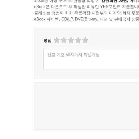
1,000원 이상 구매 후 한줄평 작성 시
일반회원 50원, 마니
eBook은 다운로드 후 작성한 리뷰만 YES포인트 지급됩니
클래스는 첫번째 회차 주문확정 시점부터 마지막 회차 주문
eBook 페이백, CD/LP, DVD/Blu-ray, 패션 및 판매금
평점
한글 기준 50자까지 작성가능