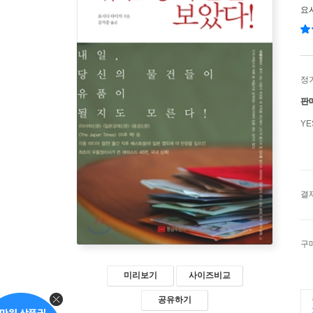
요
정
판
Y
결
구
미리보기
사이즈비교
공유하기