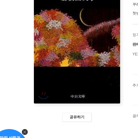
쿠
첫
정
판
Y
추
결
공유하기