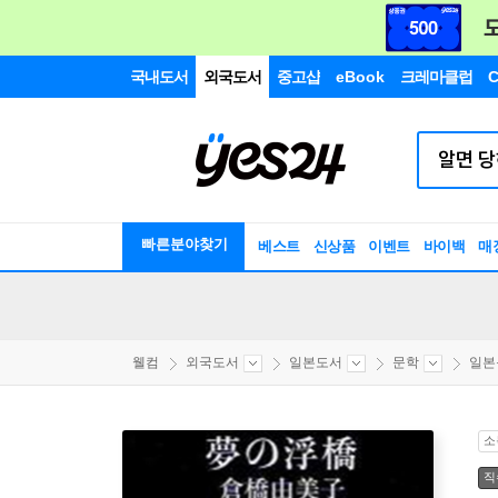
국내도서
외국도서
중고샵
eBook
크레마클럽
C
빠른분야찾기
베스트
신상품
이벤트
바이백
매
웰컴
외국도서
일본도서
문학
일본
소
직