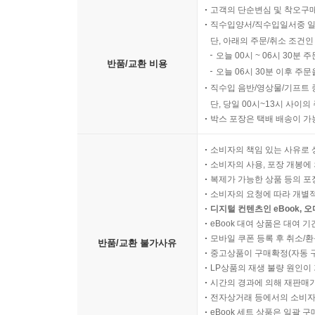
고객의 단순변심 및 착오구
직수입양서/직수입일서중 일
단, 아래의 주문/취소 조건인
오늘 00시 ~ 06시 30분 
반품/교환 비용
오늘 06시 30분 이후 주문
직수입 음반/영상물/기프트 
단, 당일 00시~13시 사이
박스 포장은 택배 배송이 가
소비자의 책임 있는 사유로 
소비자의 사용, 포장 개봉에 
복제가 가능한 상품 등의 포장을 
소비자의 요청에 따라 개별
디지털 컨텐츠인 eBook, 
eBook 대여 상품은 대여 기
모바일 쿠폰 등록 후 취소/환
반품/교환 불가사유
중고상품이 구매확정(자동 
LP상품의 재생 불량 원인이 기
시간의 경과에 의해 재판매가
전자상거래 등에서의 소비자
eBook 세트 상품은 일괄 