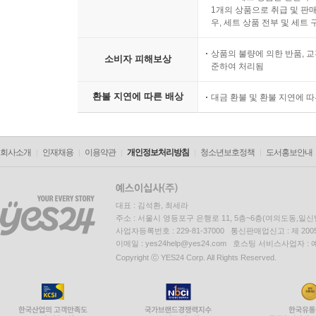
1개의 상품으로 취급 및 판매
우, 세트 상품 전부 및 세트
상품의 불량에 의한 반품, 교
소비자 피해보상
준하여 처리됨
환불 지연에 따른 배상
대금 환불 및 환불 지연에 
회사소개
인재채용
이용약관
개인정보처리방침
청소년보호정책
도서홍보안내
대표 : 김석환, 최세라
주소 : 서울시 영등포구 은행로 11, 5층~6층(여의도동,일신
사업자등록번호 : 229-81-37000 통신판매업신고 : 제 200
이메일 : yes24help@yes24.com 호스팅 서비스사업자 :
Copyright ⓒ YES24 Corp. All Rights Reserved.