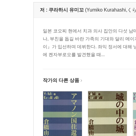
저 :
쿠라하시 유미꼬
(Yumiko Kurahash
일본 코오찌 현에서 치과 의사 집안의 다섯 
나, 부친을 돕길 바란 가족의 기대와 달리 메이
이』가 입선하며 데뷔한다. 좌익 정서에 대해
에 켄자부로오를 발견했을 때...
작가의 다른 상품