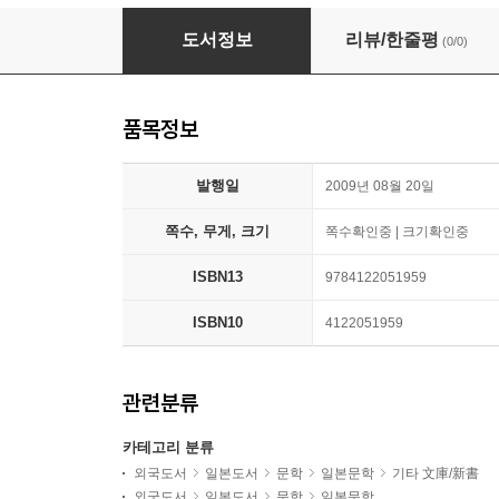
夢の浮橋
도서정보
리뷰/한줄평
(0/0)
품목정보
발행일
2009년 08월 20일
쪽수, 무게, 크기
쪽수확인중 | 크기확인중
ISBN13
9784122051959
ISBN10
4122051959
관련분류
카테고리 분류
외국도서
일본도서
문학
일본문학
기타 文庫/新書
외국도서
일본도서
문학
일본문학