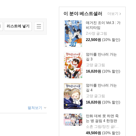
이 분야 베스트셀러
더보기
매거진 조이 Vol.3 : 가
매
리스트에 넣기
비지타임
2사장 글그림
22,500
원
(10% 할인)
엄마를 만나러 가는
길 3
고먕 글그림
16,020
원
(10% 할인)
엄마를 만나러 가는
길 4
고먕 글그림
16,020
원
(10% 할인)
펼쳐보기
만화 데뷔 못 하면 죽
는 병 걸림 4 한정판
소흔 그림/장진 글/백덕수 원저
49,500
원
(10% 할인)