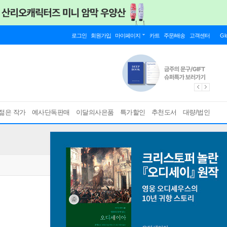
로그인
회원가입
마이페이지
카트
주문/배송
고객센터
Gl
젊은 작가
예사단독판매
이달의사은품
특가할인
추천도서
대량/법인