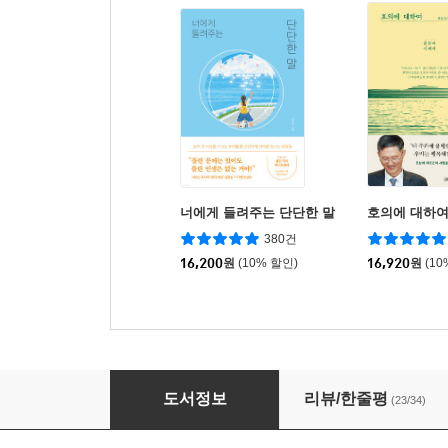
너에게 들려주는 단단한 말
호의에 대하
380건
16,200
원
(10% 할인)
16,920
원
(10
커피 한잔 할까요? 7
도서정보
리뷰/한줄평
(23/34)