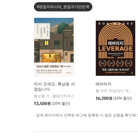
#편집자의시대_편집자가만든책
어서 오세요, 휴남동 서
레버리지
점입니다
롭 무어 저/김유미 역
다
|
황보름 저
클레이하우스
|
16,200
원
(10% 할인)
13,500
원
(10% 할인)
검색 페이지에서 선택된 태그에 등록된 더 많은 상품을 확인해 