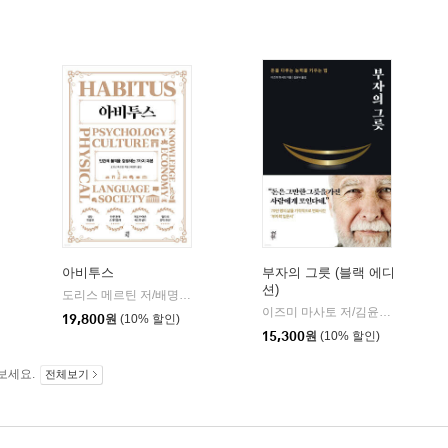
아비투스
부자의 그릇 (블랙 에디
션)
산북스
도리스 메르틴 저/배명자 역
다산초당
|
이즈미 마사토 저/김윤수 역
다산
|
19,800
원
(10% 할인)
15,300
원
(10% 할인)
보세요.
전체보기