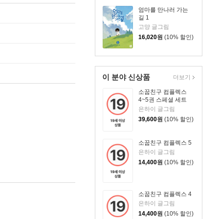
엄마를 만나러 가는
길 1
고먕 글그림
16,020
원
(10% 할인)
이 분야 신상품
더보기
소꿉친구 컴플렉스
4~5권 스페셜 세트
은하이 글그림
39,600
원
(10% 할인)
소꿉친구 컴플렉스 5
은하이 글그림
14,400
원
(10% 할인)
소꿉친구 컴플렉스 4
은하이 글그림
14,400
원
(10% 할인)