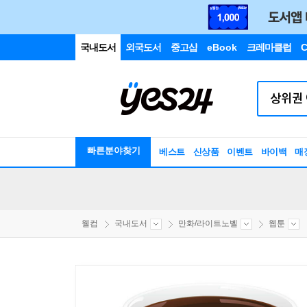
국내도서
외국도서
중고샵
eBook
크레마클럽
C
빠른분야찾기
베스트
신상품
이벤트
바이백
매
웰컴
국내도서
만화/라이트노벨
웹툰