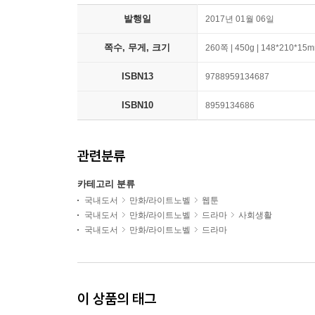
발행일
2017년 01월 06일
쪽수, 무게, 크기
260쪽 | 450g | 148*210*15
ISBN13
9788959134687
ISBN10
8959134686
관련분류
카테고리 분류
국내도서
만화/라이트노벨
웹툰
국내도서
만화/라이트노벨
드라마
사회생활
국내도서
만화/라이트노벨
드라마
이 상품의 태그