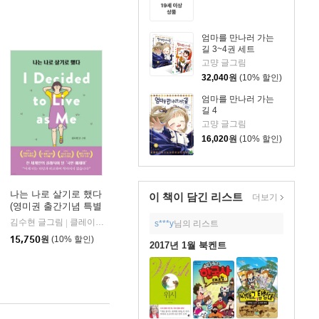
엄마를 만나러 가는
길 3~4권 세트
고먕 글그림
32,040
원
(10% 할인)
엄마를 만나러 가는
길 4
고먕 글그림
16,020
원
(10% 할인)
나는 나로 살기로 했다
이 책이 담긴
리스트
더보기
(영미권 출간기념 특별
판)
북스
김수현 글그림
클레이하우스
|
s***y
님의 리스트
15,750
원
(10% 할인)
2017년 1월 북켄트