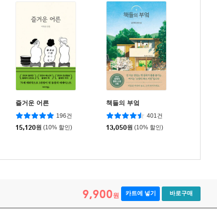
즐거운 어른
책들의 부엌
196건
401건
15,120
원
(10% 할인)
13,050
원
(10% 할인)
9,900
카트에 넣기
바로구매
원