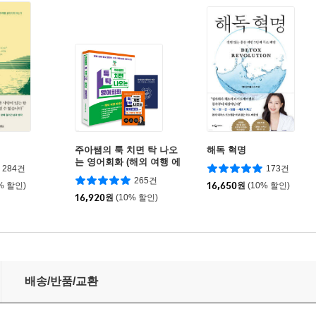
여
주아쌤의 툭 치면 탁 나오
해독 혁명
는 영어회화 (해외 여행 에
284건
173건
디션)
265건
% 할인)
16,650
원
(10% 할인)
16,920
원
(10% 할인)
배송/반품/교환