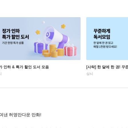
가 인하 & 특가 할인 도서 모음
[사락] 한 달에 한 권! 
시
상시
여낸 허영만다운 만화!