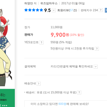
허영만
저
위즈덤하우스
2017년 01월 06일
9.5
회원리뷰(
57
건)
판매지수 234
정가
11,000원
9,900
원
판매가
(10% 할인)
YES포인트
550원 (5% 적립)
5만원이상 구매 시 2천원 추가적립
결제혜택
카드/간편결제 혜택을 확인하세요
배송안내
배송비 : 유료 (도서 15,000원 이상 무료)
이미 소장하고 있다면
600원
에 판매해 보세요!