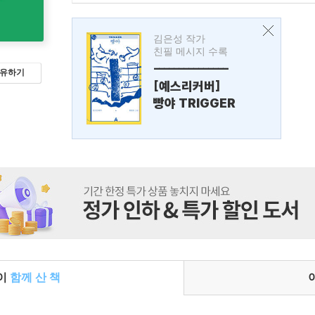
김은성 작가
친필 메시지 수록
---------------
유하기
[예스리커버]
빵야 TRIGGER
들이
함께 산 책