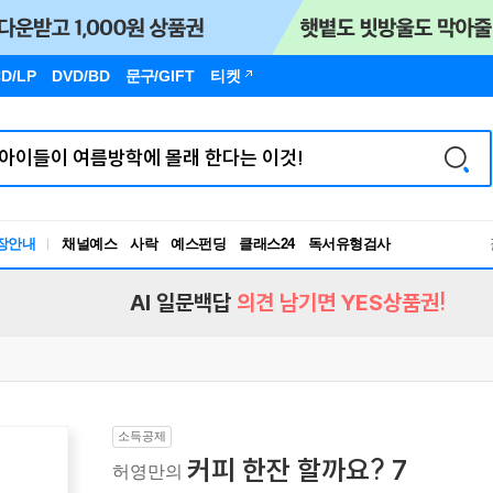
D/LP
DVD/BD
문구
/GIFT
티켓
장안내
채널예스
사락
예스펀딩
클래스24
독서유형검사
RBTI Lab
독서유형검사
AI 일문백답
의견 남기면 YES상품권!
소득공제
커피 한잔 할까요? 7
허영만의