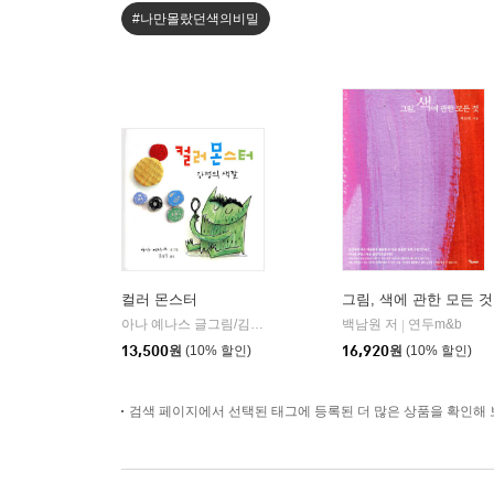
#나만몰랐던색의비밀
컬러 몬스터
그림, 색에 관한 모든 것
아나 예나스 글그림/김유경 역
청어람아이(청어람미디어)
백남원 저
연두m&b
|
|
13,500
원
(10% 할인)
16,920
원
(10% 할인)
검색 페이지에서 선택된 태그에 등록된 더 많은 상품을 확인해 