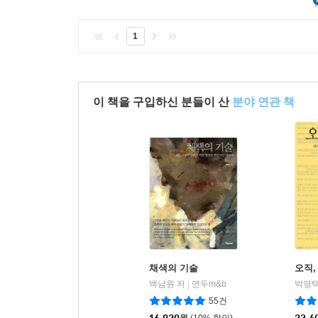
1
이 책을 구입하신 분들이 산
분야 연관 책
채색의 기술
오직,
백남원 저
연두m&b
박영택
|
55건