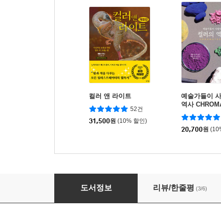
컬러 앤 라이트
예술가들이 
역사 CHROMA
52건
31,500
원
(10% 할인)
20,700
원
(1
색채론
도서정보
리뷰/한줄평
(3/6)