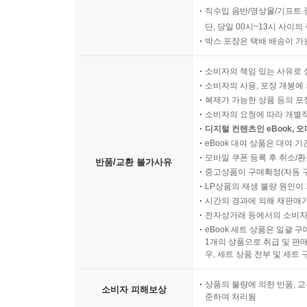
직수입 음반/영상물/기프트 
단, 당일 00시~13시 사이
박스 포장은 택배 배송이 가
소비자의 책임 있는 사유로 
소비자의 사용, 포장 개봉에 
복제가 가능한 상품 등의 포장을 
소비자의 요청에 따라 개별
디지털 컨텐츠인 eBook, 
eBook 대여 상품은 대여 기
모바일 쿠폰 등록 후 취소/환
반품/교환 불가사유
중고상품이 구매확정(자동 
LP상품의 재생 불량 원인이 기
시간의 경과에 의해 재판매가
전자상거래 등에서의 소비자
eBook 세트 상품은 일괄 
1개의 상품으로 취급 및 판매
우, 세트 상품 전부 및 세트
상품의 불량에 의한 반품, 교
소비자 피해보상
준하여 처리됨