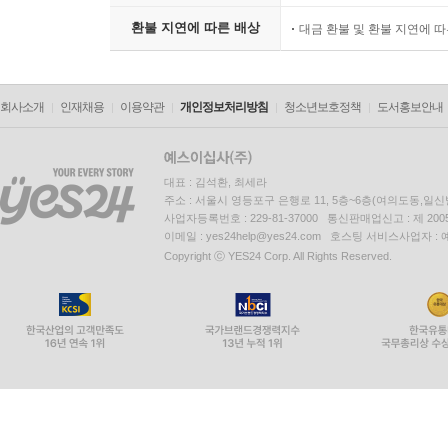
환불 지연에 따른 배상
대금 환불 및 환불 지연에 
회사소개
인재채용
이용약관
개인정보처리방침
청소년보호정책
도서홍보안내
대표 : 김석환, 최세라
주소 : 서울시 영등포구 은행로 11, 5층~6층(여의도동,일신
사업자등록번호 : 229-81-37000 통신판매업신고 : 제 200
이메일 : yes24help@yes24.com 호스팅 서비스사업자 :
Copyright ⓒ YES24 Corp. All Rights Reserved.