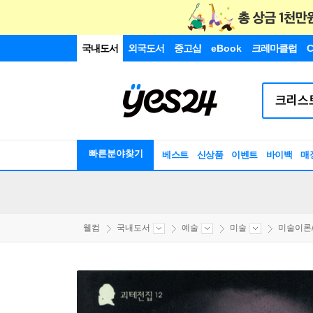
국내도서
외국도서
중고샵
eBook
크레마클럽
C
빠른분야찾기
베스트
신상품
이벤트
바이백
매
웰컴
국내도서
예술
미술
미술이론