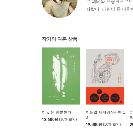
르 괴테와 프랑크푸르트
자랐다. 라틴어 등 어학
작가의 다른 상품
이 삶은 충분한가
이문열 세계명작산책 1
괴
0
12,600
원
(10% 할인)
19,800
원
(10% 할인)
2