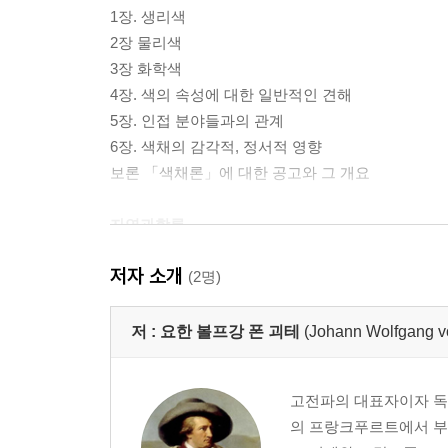
1장. 생리색
2장 물리색
3장 화학색
4장. 색의 속성에 대한 일반적인 견해
5장. 인접 분야들과의 관계
6장. 색채의 감각적, 정서적 영향
보론 「색채론」에 대한 공고와 그 개요
자연과학론
저자 소개
(2명)
저 :
요한 볼프강 폰 괴테
(Johann Wolfgang v
고전파의 대표자이자 독일
의 프랑크푸르트에서 부