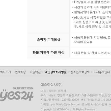
LP상품의 재생 불량 원인이 기
시간의 경과에 의해 재판매가
전자상거래 등에서의 소비자
eBook 세트 상품은 일괄 
1개의 상품으로 취급 및 판매
우, 세트 상품 전부 및 세트
상품의 불량에 의한 반품, 교
소비자 피해보상
준하여 처리됨
환불 지연에 따른 배상
대금 환불 및 환불 지연에 
회사소개
인재채용
이용약관
개인정보처리방침
청소년보호정책
도서홍보안내
대표 : 김석환, 최세라
주소 : 서울시 영등포구 은행로 11, 5층~6층(여의도동,일신
사업자등록번호 : 229-81-37000 통신판매업신고 : 제 200
이메일 : yes24help@yes24.com 호스팅 서비스사업자 :
Copyright ⓒ YES24 Corp. All Rights Reserved.