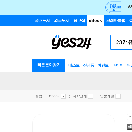
국내도서
외국도서
중고샵
eBook
크레마클럽
C
빠른분야찾기
베스트
신상품
이벤트
바이백
매
웰컴
eBook
대학교재
인문계열
소
eB