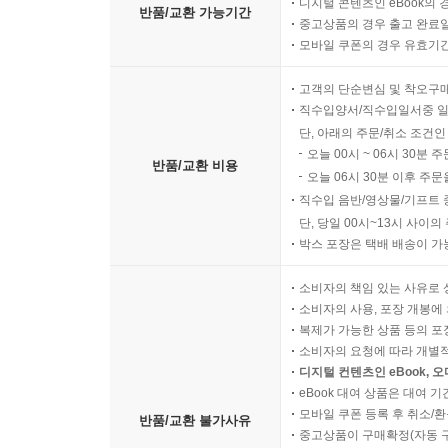
디지털 콘텐츠인 eBook의 
반품/교환 가능기간
중고상품의 경우 출고 완료일
모바일 쿠폰의 경우 유효기간(
고객의 단순변심 및 착오구
직수입양서/직수입일서중 일
단, 아래의 주문/취소 조건인
오늘 00시 ~ 06시 30분 
반품/교환 비용
오늘 06시 30분 이후 주문
직수입 음반/영상물/기프트 
단, 당일 00시~13시 사이
박스 포장은 택배 배송이 가
소비자의 책임 있는 사유로 
소비자의 사용, 포장 개봉에 
복제가 가능한 상품 등의 포장을 
소비자의 요청에 따라 개별
디지털 컨텐츠인 eBook, 
eBook 대여 상품은 대여 기
모바일 쿠폰 등록 후 취소/환
반품/교환 불가사유
중고상품이 구매확정(자동 