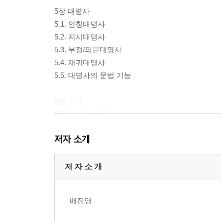
5장 대명사
5.1. 인칭대명사
5.2. 지시대명사
5.3. 부정/의문대명사
5.4. 재귀대명사
5.5. 대명사의 문법 기능
6장 수사
6.1. 수사의 분포
6.2. 수사의 용법
저자 소개
6.3. 수사 구성
참고문헌
저 자 소 개
[붙임] 연세 구어 문어 한국어 말뭉치(YSWKC) 구성
배진영