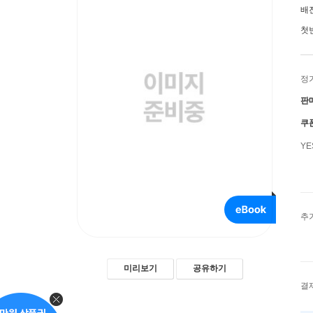
배
첫
정
판
쿠
Y
추
미리보기
공유하기
결