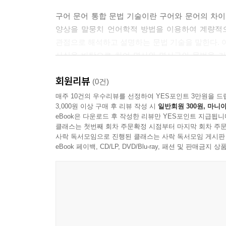
구어 문어 통합 문법 기술이란 구어와 문어의 차
양상을 말뭉치 언어학적 방법을 이용하여 계량적
관점으로 해석하고 설명하는 문법 기술을 말한다. 이에 
사실을 바탕으로 하여 명사와 명사구의 문법을 기
요인들을 고려하여 분석하고 설명하였다.
회원리뷰
(0건)
이 책에서 제시되는 말뭉치 계량 결과와 이에 
매주 10건의 우수리뷰를 선정하여 YES포인트 3만원을 드
3,000원 이상 구매 후 리뷰 작성 시
일반회원 300원, 마니아
중요시했던 전통적인 문법 기술을 보완할 수 있을
eBook은 다운로드 후 작성한 리뷰만 YES포인트 지급됩니
연구에서 미처 다루지 못했던 언어 현상을 제시해 
클래스는 첫번째 회차 주문확정 시점부터 마지막 회차 주문
책에서 추구하는 실증적이고도 언어 사용을 중심으
사락 독서모임으로 진행된 클래스는 사락 독서모임 게시판
바란다.
eBook 페이백, CD/LP, DVD/Blu-ray, 패션 및 판매금