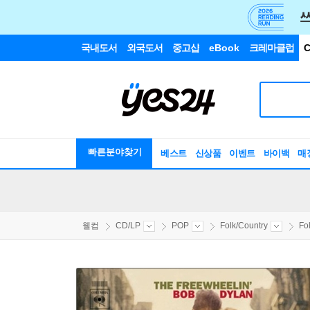
국내도서
외국도서
중고샵
eBook
크레마클럽
C
빠른분야찾기
베스트
신상품
이벤트
바이백
매
웰컴
CD/LP
POP
Folk/Country
Fo