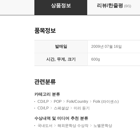
Bob Dylan (밥 딜런) - The Freewheelin' Bob 
상품정보
리뷰/한줄평
(0/1)
품목정보
발매일
2009년 07월 16일
시간, 무게, 크기
600g
관련분류
카테고리 분류
CD/LP
POP
Folk/Country
Folk (라이센스)
CD/LP
스페셜샵
미리 듣기
수상내역 및 미디어 추천 분류
국내도서
해외문학상 수상작
노벨문학상