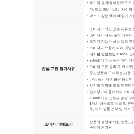
직수입 음반/영상물/기프트 
단, 당일 00시~13시 사이
박스 포장은 택배 배송이 가
소비자의 책임 있는 사유로 
소비자의 사용, 포장 개봉에 
복제가 가능한 상품 등의 포장을 
소비자의 요청에 따라 개별
디지털 컨텐츠인 eBook, 
eBook 대여 상품은 대여 기
모바일 쿠폰 등록 후 취소/환
반품/교환 불가사유
중고상품이 구매확정(자동 
LP상품의 재생 불량 원인이 기
시간의 경과에 의해 재판매가
전자상거래 등에서의 소비자
eBook 세트 상품은 일괄 
1개의 상품으로 취급 및 판매
우, 세트 상품 전부 및 세트
상품의 불량에 의한 반품, 교
소비자 피해보상
준하여 처리됨