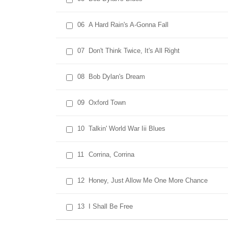
06
A Hard Rain's A-Gonna Fall
07
Don't Think Twice, It's All Right
08
Bob Dylan's Dream
09
Oxford Town
10
Talkin' World War Iii Blues
11
Corrina, Corrina
12
Honey, Just Allow Me One More Chance
13
I Shall Be Free