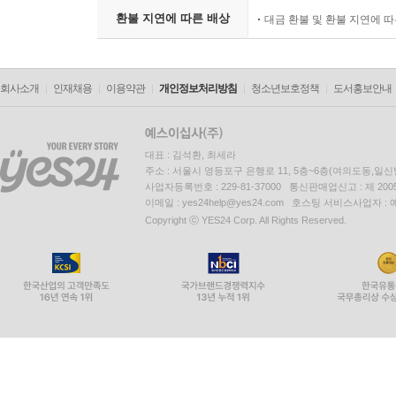
환불 지연에 따른 배상
대금 환불 및 환불 지연에 
회사소개
인재채용
이용약관
개인정보처리방침
청소년보호정책
도서홍보안내
대표 : 김석환, 최세라
주소 : 서울시 영등포구 은행로 11, 5층~6층(여의도동,일신
사업자등록번호 : 229-81-37000 통신판매업신고 : 제 200
이메일 : yes24help@yes24.com 호스팅 서비스사업자 :
Copyright ⓒ YES24 Corp. All Rights Reserved.