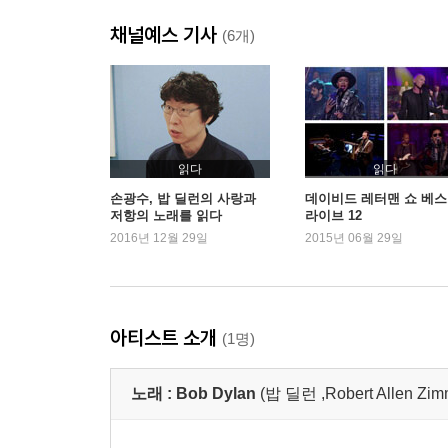
채널예스 기사
(6개)
읽다
읽다
손광수, 밥 딜런의 사랑과
데이비드 레터맨 쇼 베
저항의 노래를 읽다
라이브 12
2016년 12월 29일
2015년 06월 29일
아티스트 소개
(1명)
노래 :
Bob Dylan
(밥 딜런 ,Robert Allen Zi