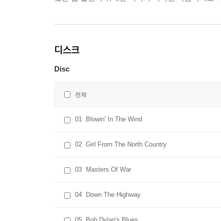
디스크
Disc
전체
01
Blowin' In The Wind
02
Girl From The North Country
03
Masters Of War
04
Down The Highway
05
Bob Dylan's Blues