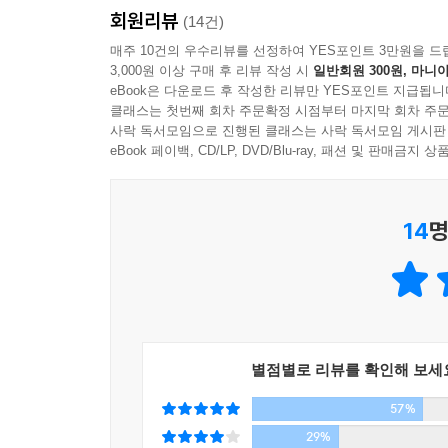
이 시대 최고의 경영 구루 중 한 명이자 명저 『Val
회원리뷰
(14건)
냉철한 분석에 근거한 독창적인 논리와 탁월한 
매주 10건의 우수리뷰를 선정하여 YES포인트 3만원을 드
편견에 정면으로 도전한다. 격변하는 글로벌 경제 
3,000원 이상 구매 후 리뷰 작성 시
일반회원 300원, 마니아
김수민 (Bain & Company 부사장 (Bain & Co
eBook은 다운로드 후 작성한 리뷰만 YES포인트 지급됩니
클래스는 첫번째 회차 주문확정 시점부터 마지막 회차 주문
사락 독서모임으로 진행된 클래스는 사락 독서모임 게시판
eBook 페이백, CD/LP, DVD/Blu-ray, 패션 및 판매금
14
명
별점별로 리뷰를 확인해 보세
57%
29%