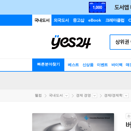
국내도서
외국도서
중고샵
eBook
크레마클럽
C
빠른분야찾기
베스트
신상품
이벤트
바이백
매
웰컴
국내도서
경제 경영
경제/경제학
소