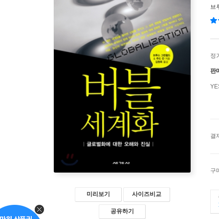
브
정
판
Y
결
구
미리보기
사이즈비교
공유하기