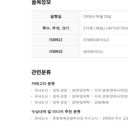
품목정보
발행일
2009년 06월 29일
쪽수, 무게, 크기
272쪽 | 369g | 140*210*20
ISBN13
9788933870112
ISBN10
8933870113
관련분류
카테고리 분류
국내도서
경제 경영
경제/경제학
각국 경제/경제사/전망
국내도서
경제 경영
경제/경제학
각국 경제/경제사/전망
국내도서
경제 경영
경제/경제학
금융/화폐
수상내역 및 미디어 추천 분류
국내도서
문화체육관광부선정 우수도서
2009년 우수 