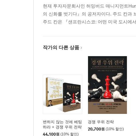
현재 투자자문회사인 허밍버드 매니지먼트Humming
의 신화를 벗기다』의 공저자이다. 주드 칸과 
주드 칸은 『샌프란시스코: 어떤 미국 도시에서 일어난 정치 및
작가의 다른 상품
변하지 않는 것에 베팅
경쟁 우위 전략
하라 + 경쟁 우위 전략
20,700
원
(10% 할인)
세트
44,100
원
(10% 할인)