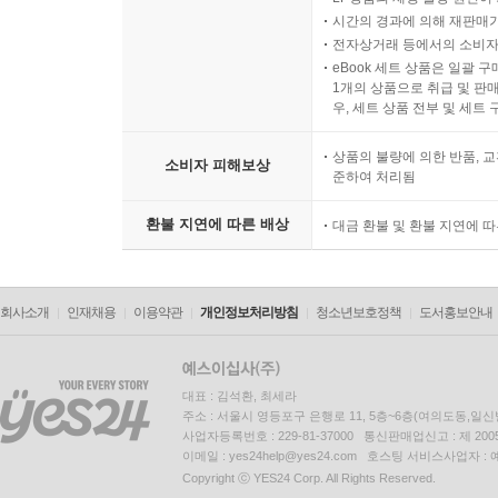
시간의 경과에 의해 재판매가
전자상거래 등에서의 소비자
eBook 세트 상품은 일괄 
1개의 상품으로 취급 및 판매
우, 세트 상품 전부 및 세트
상품의 불량에 의한 반품, 교
소비자 피해보상
준하여 처리됨
환불 지연에 따른 배상
대금 환불 및 환불 지연에 
회사소개
인재채용
이용약관
개인정보처리방침
청소년보호정책
도서홍보안내
대표 : 김석환, 최세라
주소 : 서울시 영등포구 은행로 11, 5층~6층(여의도동,일신
사업자등록번호 : 229-81-37000 통신판매업신고 : 제 200
이메일 : yes24help@yes24.com 호스팅 서비스사업자 :
Copyright ⓒ YES24 Corp. All Rights Reserved.