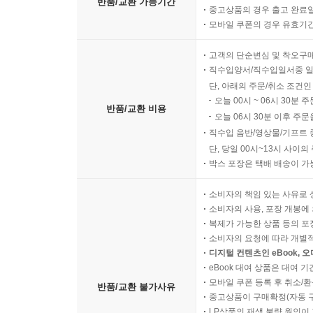
반품/교환 가능기간
중고상품의 경우 출고 완료일
모바일 쿠폰의 경우 유효기간(
고객의 단순변심 및 착오구
직수입양서/직수입일서중 일
단, 아래의 주문/취소 조건인
오늘 00시 ~ 06시 30분 
반품/교환 비용
오늘 06시 30분 이후 주문
직수입 음반/영상물/기프트 
단, 당일 00시~13시 사이
박스 포장은 택배 배송이 가
소비자의 책임 있는 사유로 
소비자의 사용, 포장 개봉에 
복제가 가능한 상품 등의 포장을 
소비자의 요청에 따라 개별
디지털 컨텐츠인 eBook, 
eBook 대여 상품은 대여 기
모바일 쿠폰 등록 후 취소/환
반품/교환 불가사유
중고상품이 구매확정(자동 
LP상품의 재생 불량 원인이 기