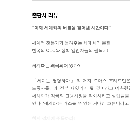
가져온 기회들을 통해 현저한 이익을 누리지 못하고
니라는 사실을 반증한다.
출판사 리뷰
“이제 세계화의 버블을 걷어낼 시간이다”
---「제4장 과연 돈을 벌 수는 있는가?」중에서
세계적 전문가가 들려주는 세계화의 본질
한국의 CEO와 정책 입안자들의 필독서!
세계화는 왜곡되어 있다?
『세계는 평평하다』의 저자 토머스 프리드먼은
노동자들에게 전부 빼앗기게 될 것이라고 예측했었다
세계화가 각국의 고용시장을 악화시키고 실업률을 높
있다. ‘세계화’는 거스를 수 없는 거대한 흐름이라
현지 경제에 주목하라!