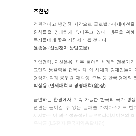
우리가 생각하는 것과 달리 ‘세계화’는 전 세계 
추천평
운명을 스스로의 힘으로 결정지었다. 저자는 구체
진실을 보여준다. 그에 따르면 21세기 경제의 대
객관적이고 냉정한 시각으로 글로벌라이제이션을 
소비자들의 구매로 이루어진다. 아울러 서비스업은 
원칙들을 명쾌하게 짚어주고 있다. 생존을 위해
없다. 그 예로 세계적인 기업인 나이키와 월마트가
독자들에게 좋은 지침서가 될 것이다.
소비자들의 입맛에 맞는 맞춤형 마케팅으로 자신만
윤종용 (삼성전자 상임고문)
종국에는 전 매장 철수라는 굴욕을 겪은 일이 있
절대적으로 의존하고 있다는 사실을 알 수 있다.
기업전략, 자산운용, 재무 분야의 세계적 전문가
역설하고 있다.
그만의 통찰력을 접목시켜, 이 시대의 경제인들이
경영자, 각계 공무원, 대학생, 주부 등 한국 경제의
이제 세계화의 버블을 걷어낼 시간이다
박상용 (연세대학교 경영대학(원)장)
많은 경제학자들이 예측했던 ‘세계화 현상’은 일
급변하는 환경에서 지속 가능한 한국의 국가 경쟁
때문이었다. 모든 우려는 몇몇 사람들의 부정확한 예
편견은 돌이킬 수 없는 실패를 가져다주기도 한
왔다. 우리는 이 책을 통해 그동안 버블 속에 가려
제시하는 이 책은 성공적인 글로벌라이제이션의 최
분석적으로 경제를 보는 눈을 갖게 해줄 것이다.
우남균 (LG전자 중국지역총괄사장)
구성하는 많은 경제인들에게 훌륭한 지침서가 될 것