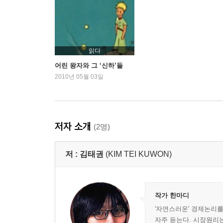
6장 백 년 전의 지구: 민영화에 얽힌 거짓말
해제: 시장실패와 공공부문 그리고 신자유주의 민영
7장 상자에 갇힌 별: 비정규직과 노동자 분할통제
읽다
해제: 연대와 공동체로 가는 길
어린 왕자와 그 ‘신하’들
2010년 05월 03일
부록 1 어린왕자와 신자유주의 우주
부록 2 민생뎐
저자 소개
(2명)
저 :
김태권
(KIM TEI KUWON)
작가 한마디
'자연스러운' 경제논리
자주 듣는다. 시장원리