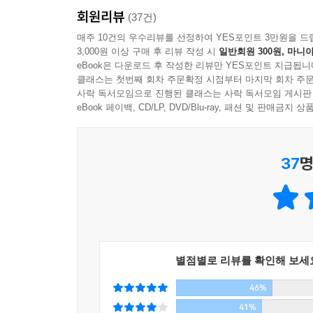
어떻게 조금씩 더 각박해지고 척박해졌는지 이 만화
앞둔 고종을 만나 백 년 후와도 크게 다르지 않은 사
회원리뷰
(37건)
이 책은 분명 시사적인 문제들을 다루고 있지만, 
살펴본 후, 어떻게 공공부문을 적절하게 유지하면서
매주 10건의 우수리뷰를 선정하여 YES포인트 3만원을 드
분할통제, 시장주의, 비교우위론 등 정치경제학의
역시 살펴본다.
3,000원 이상 구매 후 리뷰 작성 시
일반회원 300원, 마니아
있다. 가령 공공부문 민영화를 다룬 6장만 하더라
eBook은 다운로드 후 작성한 리뷰만 YES포인트 지급됩니
이런 면에서, 이 책은 딱딱한 정치경제학 책을 바
클래스는 첫번째 회차 주문확정 시점부터 마지막 회차 주문
7장 상자에 갇힌 별: 비정규직과 노동자 분할통제
사락 독서모임으로 진행된 클래스는 사락 독서모임 게시판
손색이 없다. 사실 이는 명백히 작가의 의도이기도 
해제: 연대와 공동체로 가는 길
eBook 페이백, CD/LP, DVD/Blu-ray, 패션 및 판매금
나아가 이런 문제들의 근본적인 원인이 무엇인지에
함께 갤럭티칼 투자자를 찾아 나선 남수와 주영. 
의도를 고려할 때 더 정확하게 이해될 수 있을 것이
성에 따른 분할, 업종(사무직/기술직)에 따른 분
남수와 주영. 격투 끝에 갤럭티칼 투자자의 정
37
명
책이 정보성과 고민거리를 더 풍부하게 포함하게 된
해제에서는 어떻게 전지구화나 개방을 부르짖는 신
만화가 미처 다루지 못한 개념적이거나 이론적인
어떻게 사회 구성원 간의 증오를 부추기고 연대를
명확하게 설정한다. 가령 상품화의 문제는 자본
모색한다.
폐해나 CEO 신화의 허구성에 관한 설명으로 이
분할통제라는 문제는 신자유주의 사회에서 ‘연대와 
부록 1 어린왕자와 신자유주의 우주
별점별로 리뷰를 확인해 보세
그렇다면 이제 어떻게 해야 할까? 우리의 두 주
이 책에 실린 모든 이야기의 원전이자 외전이라 할
알아내기 위해 우주적인 모험을 감행한다. 이 책
모험을 떠난 어린왕자의 이야기. 어린왕자는 임금님
46%
답은 충분히 지니고 있다.
하지만 곳곳에 장애물이 놓여 있다.
41%