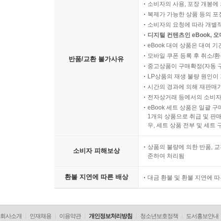
소비자의 사용, 포장 개봉에 
복제가 가능한 상품 등의 포장을 
소비자의 요청에 따라 개별
디지털 컨텐츠인 eBook, 
eBook 대여 상품은 대여 기
모바일 쿠폰 등록 후 취소/환
반품/교환 불가사유
중고상품이 구매확정(자동 
LP상품의 재생 불량 원인이 기
시간의 경과에 의해 재판매가
전자상거래 등에서의 소비자
eBook 세트 상품은 일괄 
1개의 상품으로 취급 및 판매
우, 세트 상품 전부 및 세트
상품의 불량에 의한 반품, 교
소비자 피해보상
준하여 처리됨
환불 지연에 따른 배상
대금 환불 및 환불 지연에 
회사소개
인재채용
이용약관
개인정보처리방침
청소년보호정책
도서홍보안내