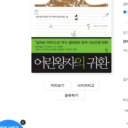
김
정
판
Y
결
미리보기
사이즈비교
공유하기
배
배