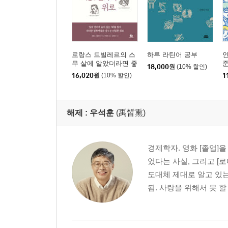
로랑스 드빌레르의 스
하루 라틴어 공부
무 살에 알았더라면 좋
18,000
원
(10% 할인)
았을 철학의 위로
16,020
원
(10% 할인)
1
해제 :
우석훈
(禹晳熏)
경제학자. 영화 [졸업]
었다는 사실, 그리고 [
도대체 제대로 알고 있는
됨. 사랑을 위해서 못 할