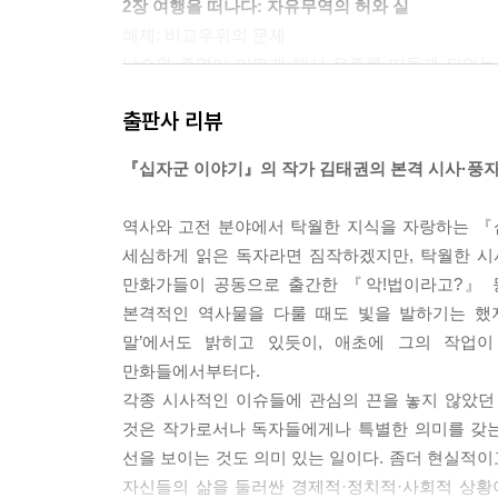
2장 여행을 떠나다: 자유무역의 허와 실
해제: 비교우위의 문제
남수와 주영이 어떻게 해서 우주를 떠돌게 되었는
남수와 주영. 어느 날 불현듯 은하철도를 타고 나
출판사 리뷰
시도한다. 결국 우산을 만들어 판매하고 소금은 
사람은 기묘한 관계 전환의 충격을 벗어나지 못하고
『십자군 이야기』의 작가 김태권의 본격 시사·풍자
두 사람은 결국 뿔뿔이 흩어져 살 길을 도모하게 된
체제에서 성공적으로 입증된 바 없다는 점이 지적된
역사와 고전 분야에서 탁월한 지식을 자랑하는 『
세심하게 읽은 독자라면 짐작하겠지만, 탁월한 시사
3장 자본가의 별과 실업자의 별: 경영합리화의 그늘
만화가들이 공동으로 출간한 『악!법이라고?』 
해제: 주주 자본주의의 폐해에 대하여
본격적인 역사물을 다룰 때도 빛을 발하기는 했지
우여곡절 끝에 주영은 자본가의 별에 도착한다. 그
말’에서도 밝히고 있듯이, 애초에 그의 작업
경영 효율화를 권한다. 자본가의 별을 떠나 이번
만화들에서부터다.
술고래가 된 실업자를 만나 괴로워 함께 술을 마신
각종 시사적인 이슈들에 관심의 끈을 놓지 않았던
‘CEO 신화’의 폐해에 대해 설명한다.
것은 작가로서나 독자들에게나 특별한 의미를 갖는
선을 보이는 것도 의미 있는 일이다. 좀더 현실적
4장 임금님의 별: FTA와 시장실패
자신들의 삶을 둘러싼 경제적·정치적·사회적 상황
해제: FTA, 시장 이데올로기를 넘어서