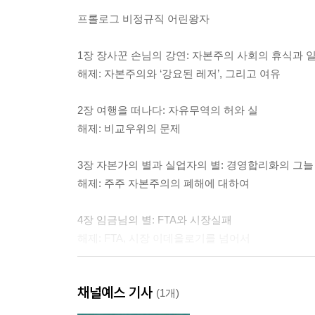
프롤로그 비정규직 어린왕자
1장 장사꾼 손님의 강연: 자본주의 사회의 휴식과 
해제: 자본주의와 ‘강요된 레저’, 그리고 여유
2장 여행을 떠나다: 자유무역의 허와 실
해제: 비교우위의 문제
3장 자본가의 별과 실업자의 별: 경영합리화의 그늘
해제: 주주 자본주의의 폐해에 대하여
4장 임금님의 별: FTA와 시장실패
해제: FTA, 시장 이데올로기를 넘어서
5장 가로등지기의 별: 잉여가치는 어디로 가는가
채널예스 기사
해제: 노동시간 단축과 사회적 임금
(1개)