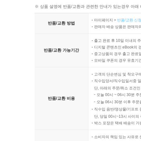
※ 상품 설명에 반품/교환과 관련한 안내가 있는경우 아래 
마이페이지 >
반품/교환 신청
반품/교환 방법
판매자 배송 상품은 판매자와
출고 완료 후 10일 이내의 
디지털 콘텐츠인 eBook의 
반품/교환 가능기간
중고상품의 경우 출고 완료일
모바일 쿠폰의 경우 유효기간(
고객의 단순변심 및 착오구
직수입양서/직수입일서중 일
단, 아래의 주문/취소 조건인
오늘 00시 ~ 06시 30분 
반품/교환 비용
오늘 06시 30분 이후 주문
직수입 음반/영상물/기프트 
단, 당일 00시~13시 사이
박스 포장은 택배 배송이 가
소비자의 책임 있는 사유로 