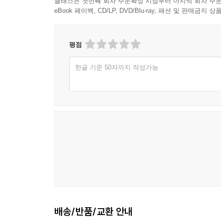
클래스는 첫번째 회차 주문확정 시점부터 마지막 회차 주문
eBook 페이백, CD/LP, DVD/Blu-ray, 패션 및 판매금
평점
한글 기준 50자까지 작성가능
배송/반품/교환 안내