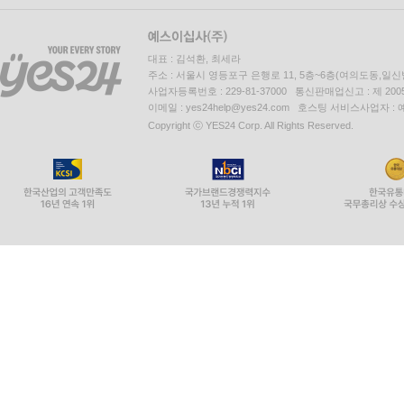
대표 : 김석환, 최세라
주소 : 서울시 영등포구 은행로 11, 5층~6층(여의도동,일신
사업자등록번호 : 229-81-37000 통신판매업신고 : 제 200
이메일 : yes24help@yes24.com 호스팅 서비스사업자 :
Copyright ⓒ YES24 Corp. All Rights Reserved.