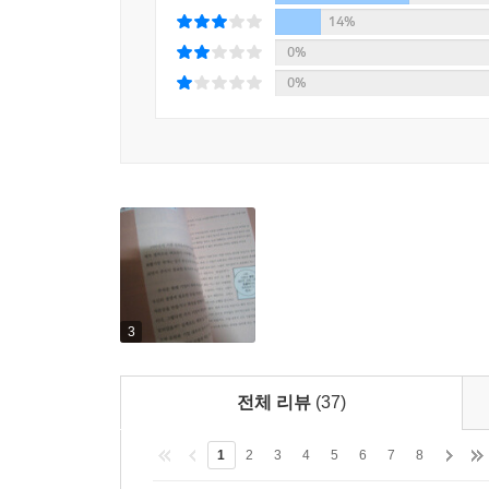
14%
부록 2 민생뎐
0%
허생의 이웃 민생의 이야기. 재크와 콩나무, 금도끼
0%
그 앞에 살려주겠다며 박통을 등에 업은 미스터리의
어떻게 벗어날 수 있을까? 21세기 한국 사회의 그
3
전체 리뷰
(37)
1
2
3
4
5
6
7
8