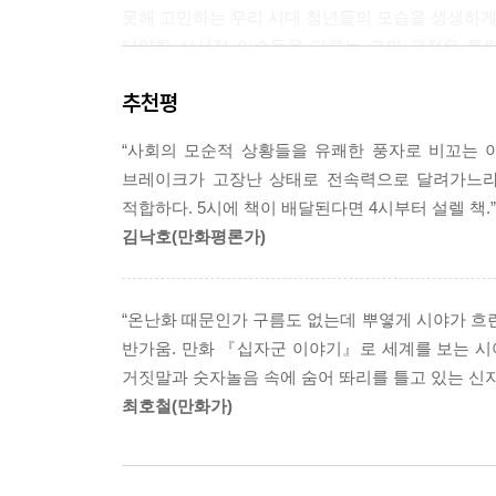
못해 고민하는 우리 시대 청년들의 모습을 생생하게
한편 남수 역시 우여곡절 끝에 임금님의 별에 도착
다양한 시사적 이슈들을 다루는 그의 관점은 통
주영에게 ‘성간무역’을 제안했던 은하철도의 사나
매력은 훨씬 반감되었을 것이다. 매 페이지마다
믿고 모든 규제와 관세를 철폐한 임금님의 별은 
추천평
관심이 없던 독자들까지도 손에서 책을 놓지 못하게
주영은 온 우주를 떠돌며 ‘자유무역’과 ‘시장만능주
이 책에 실린 꼭지들 중 일부는 예전에 작가가 다
자유무역을 둘러싼 가설들과, FTA로 인해 발생할 
“사회의 모순적 상황들을 유쾌한 풍자로 비꼬는 
구상 속에서 수정과 보완을 거치는 사이, 이 다
브레이크가 고장난 상태로 전속력으로 달려가느라 
주인공의 우주 모험담이라는 구조 안에 안정적으로
5장 가로등지기의 별: 잉여가치는 어디로 가는가
적합하다. 5시에 책이 배달된다면 4시부터 설렐 책.”
긴장감과 스케일을 구축하고 있다.
해제: 노동시간 단축과 사회적 임금
김낙호(만화평론가)
갤럭티칼 투자자를 찾아 헤매다 엉뚱하게 가로등
신자유주의, 뭐가 어떻게 나쁘다고?
멈추고 파업을 하라고 종용하지만 말이 잘 먹히지 않
정치경제학의 기본 개념과 경제학의 가장 논쟁적인 
사회적 복지 체계는 가장 미약한 나라에 속하는 
“온난화 때문인가 구름도 없는데 뿌옇게 시야가 흐린
노동조건들이 갈수록 열악해지는 상황과 그로 인해 ‘근로 
반가움. 만화 『십자군 이야기』로 세계를 보는 
이 책이 다루는 주제는 고전적인 자본주의의 해악
거짓말과 숫자놀음 속에 숨어 똬리를 틀고 있는 신자
청년실업 문제, 건강보험 등 공공부문의 민영화 문제
6장 백 년 전의 지구: 민영화에 얽힌 거짓말
최호철(만화가)
통제의 부활……. 21세기 한국 사회를 둘러싼 온갖
해제: 시장실패와 공공부문 그리고 신자유주의 민영
아니다. 또 이 책에 실린 만화들이 보여주듯이, 우
어느 날 자신이 그토록 찾아 헤매던 갤럭티칼 투자자
있다는 손에 잡히지 않는 신기루 같은 미망에 사
백 년 전의 지구에 도착한다. 그곳에서 주영과 함께