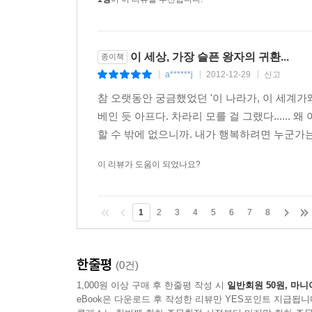
이 세상, 가장 슬픈 왕자의 귀환...
종이책
a******j
2012-12-29
신고
|
|
|
참 오랫동안 궁금했었던 '이 나라가, 이 세계가
베인 듯 아프다. 차라리 모를 걸 그랬다.....
할 수 밖에 없으니까. 내가 행복하려면 누군가는
이 리뷰가 도움이 되었나요?
1
2
3
4
5
6
7
8
한줄평
(0건)
1,000원 이상 구매 후 한줄평 작성 시
일반회원 50원, 마니
eBook은 다운로드 후 작성한 리뷰만 YES포인트 지급됩니