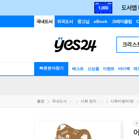
국내도서
외국도서
중고샵
eBook
크레마클럽
C
빠른분야찾기
베스트
신상품
이벤트
바이백
매
웰컴
국내도서
사회 정치
사회비평/비판
소