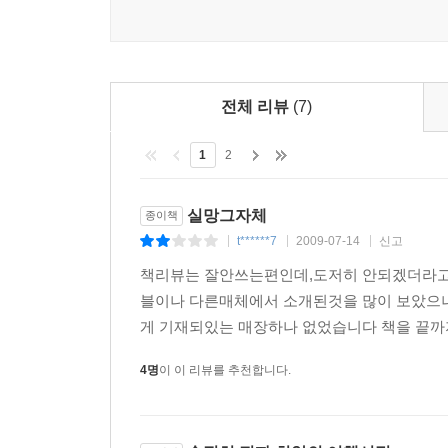
서인영이 도쿄를 좋아하는 이유! 획일적인 패션보
Epilogue
나만의 스타일, 나만의 쇼핑방법을 전수한다.
아울렛 정보
2)Street 1. HARAJUKU
서인영이 도쿄에서 가장 좋아하는 거리 하라주쿠!
전체 리뷰
(7)
실험적인 아이템이 가득한 하라주쿠의 매력을 느껴
1
2
3)Street 2. DAIKANYAMA
일본 특유의 정돈된 깔끔하고 조용한 분위기가 그대
실망그자체
종이책
일본에 오면 꼭 찾아 체크하고 돌아가는 곳. 어떤 
t******7
2009-07-14
신고
|
|
|
책리뷰는 잘안쓰는편인데,도저히 안되겠더라고
4)Street3. SHIMOKITAZAWA
블이나 다른매체에서 소개된것을 많이 보았으나
최근 서인영이 관심을 갖고 있는 빈티지한 매장이 
게 기재되있는 매장하나 없었습니다 책을 끝까
느낄 수 있어 그녀의 즐겨찾기에 추가됐다.
4명
이 이 리뷰를 추천합니다.
5)Street4. JIYUGAOKA
도쿄 속의 작은 유럽. 세련된 건물과 베네치아를
순박한 디자인의 아이템이 주를 이룬다. 깔끔하고 