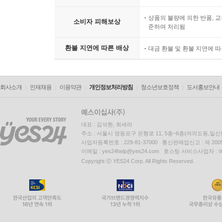
상품의 불량에 의한 반품, 교
소비자 피해보상
준하여 처리됨
환불 지연에 따른 배상
대금 환불 및 환불 지연에 
회사소개
인재채용
이용약관
개인정보처리방침
청소년보호정책
도서홍보안내
대표 : 김석환, 최세라
주소 : 서울시 영등포구 은행로 11, 5층~6층(여의도동,일신
사업자등록번호 : 229-81-37000 통신판매업신고 : 제 200
이메일 : yes24help@yes24.com 호스팅 서비스사업자 :
Copyright ⓒ YES24 Corp. All Rights Reserved.