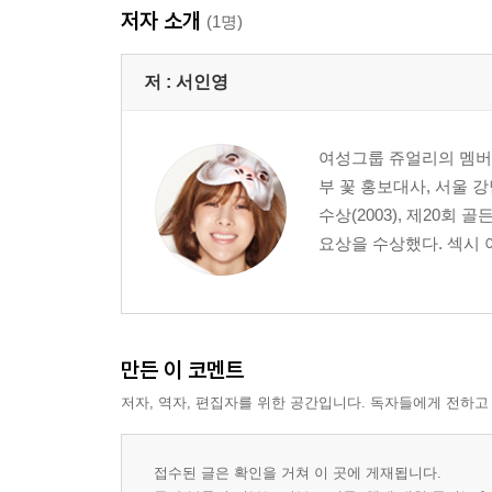
저자 소개
Shiatsu Room
(1명)
Cafe Studio
Vanila Dew
저 :
서인영
Yellow 96 cafe
여성그룹 쥬얼리의 멤버로
Report. STREET PEOPLE
부 꽃 홍보대사, 서울 
수상(2003), 제20회 
Street 2. DAIKANYAMA
요상을 수상했다. 섹시 
CA4RA
LELABO
GEMINI 2
DETENTE
If'xx
만든 이 코멘트
Love Girls Market
저자, 역자, 편집자를 위한 공간입니다. 독자들에게 전하고
Luye Bubbish
Hanjiro
접수된 글은 확인을 거쳐 이 곳에 게재됩니다.
Boutique Jeanne Vaiet