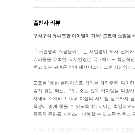
'Take a Rest' in SHIMOKITAZAWA
부야, 다이칸야마, 지유가오카, 시모키타자와. 도쿄
Ab Blue Gym
개하는 잇 아이템, 잇 스타일! 그렇게 나만의 스
인영이의 여행지 Beauty Tip
출판사 리뷰
줄 수 있을거라 생각한다. --- 프롤로그 중에서
DELI& BAKING, CO
구석구석 유니크한 아이템이 가득! 도쿄의 쇼핑을 
"제 아무리 서울이 패션 산업이 발달한 도시라고 하지
Report. VIVID FASION
성과 상상하지 못한 무한 스타일링을 몸소 실천해 보여
『서인영의 쇼핑놀이』는 서인영이 도시 전체가 
Street 4. JIYUGAOKA
쇼퍼들을 유혹한다. 서인영은 국내에서도 획일적인
"일본 특유의 정돈된 깔끔함과 조용한 분위기가 그대
CIBONE
받고 있는 귀여운 악녀 패셔니스타. 그런 서인영이
이제는 도쿄를 대표하는 핫 플레이스가 되어 버렸
Quatre Saisons
드 시킬 수 있는 곳. 다이칸야마는 하라주쿠보다 좀 
Watashi no Heya
도쿄를 '핫'한 플레이스로 꼽히는 하라주쿠, 다이
Popeye Camera
즐겨 찾는 패션, 구두, 소품 숍과 아이템을 다양하
"자신의 패션에 게으르거나 새로운 시도를 하지 못하
자세히 소개하고 10곳 이상의 서브숍 정보까지 
종 볼 수 있는데, 카시라에는 남녀노소 누구나 어떤
'Take a Rest' in JIYUGAOKA
특성에 맞게 찾을 수 있도록 했다. 이는 획일적
Table modern service
독특한 문화를 자연스레 이해할 수 있도록 해주고 구
"활동하지 않고 쉴 때에도 방송 메이크업과 타이트한
금 이렇게 뒤돌아 볼 수 있는 시간이 한 없이 소중함
Report. BIKE
패셔니스타 서인영이 이끄는 쇼핑 플레이스 도쿄로 