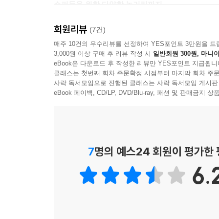
쇼퍼들을 위한 다양한 놀거리까지
"이번 도쿄행 비행기에 오르면서도 옷을 별로 가져오
Street 5. SHIBUYA
『서인영의 쇼핑놀이』는 여성들이 쇼핑과 함께 즐
오면 무대 의상부터 일상에서 입을 수 잇는 옷까지
109_SLY
회원리뷰
쇼핑북의 면모를 과시하고 있는 것. 여성들이 쇼핑과 
(7건)
109_RODEO CROWNS
'쇼핑'과 '여행'의 두 가지 테마를 적절히 접목시켰다
매주 10건의 우수리뷰를 선정하여 YES포인트 3만원을 드
"날씨가 더운 나라에서는 수분이 계속 빠져 나가기 
109_SWORD FISH
3,000원 이상 구매 후 리뷰 작성 시
일반회원 300원, 마니아
리고 카페에 가면 빼 놓지 않고 마시는 바나나 주스
eBook은 다운로드 후 작성한 리뷰만 YES포인트 지급됩니
109_JSG
지역과 테마별로 그에 어울리는 스파, 뷰티숍, 까
클래스는 첫번째 회차 주문확정 시점부터 마지막 회차 주문
Me Jane
붕어빵, 여성들을 유혹하는 디저트 뷔페, 지친 다리
사락 독서모임으로 진행된 클래스는 사락 독서모임 게시판
"주변을 돌아 볼 여유를 갖고 있으니 가수 서인영으
Moussy
몸과 마음에 활력을 부여하는 다양한 숍이 여성의 발
eBook 페이백, CD/LP, DVD/Blu-ray, 패션 및 판매금
다니는 것 이외에도 내 농도 짙은 피가 될 수 있는 
Peach John
무라사키 스포츠
또한 서인영이 숍에서 고른 아이템을 소개해 그
--- 본문 중에서
Dea Dia
뷰티팁까지 알려 줘 트렌드 시티 도쿄에서 여행객 컨
7
명의 예스24 회원이 평가한
'Take a Rest' in SHIBUYA
각 카테고리의 마지막에는 'Report' 형식으로 
Sweet Paradise 90 min!
6.
엿볼 수 있다. 서인영의 관심목록 1호 도쿄사람의 
Tokyo Family restaurant
'자전거' 등 다양한 도쿄의 모습을 그녀의 시선으로 
Report. TOKYO STORY
1)Prologue