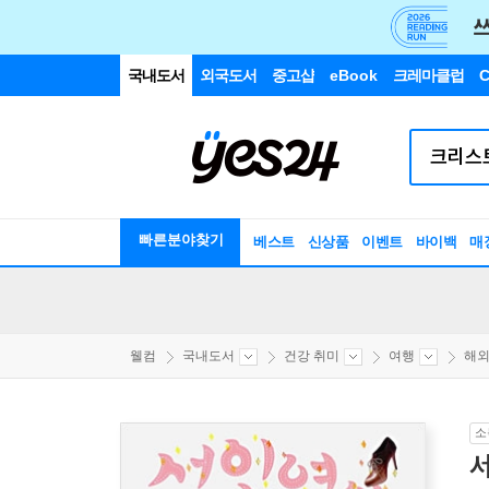
국내도서
외국도서
중고샵
eBook
크레마클럽
C
빠른분야찾기
베스트
신상품
이벤트
바이백
매
웰컴
국내도서
건강 취미
여행
해
소
서