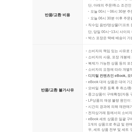
단, 아래의 주문/취소 조건인
오늘 00시 ~ 06시 30분 
반품/교환 비용
오늘 06시 30분 이후 주문
직수입 음반/영상물/기프트 
단, 당일 00시~13시 사이
박스 포장은 택배 배송이 가
소비자의 책임 있는 사유로 
소비자의 사용, 포장 개봉에 
복제가 가능한 상품 등의 포장을 
소비자의 요청에 따라 개별
디지털 컨텐츠인 eBook, 
eBook 대여 상품은 대여 기
모바일 쿠폰 등록 후 취소/환
반품/교환 불가사유
중고상품이 구매확정(자동 
LP상품의 재생 불량 원인이 기
시간의 경과에 의해 재판매가
전자상거래 등에서의 소비자
eBook 세트 상품은 일괄 
1개의 상품으로 취급 및 판매
우, 세트 상품 전부 및 세트