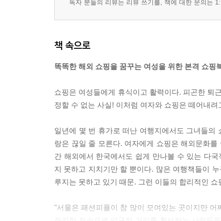
독자 분들의 리뷰는 리뷰 쓰기를, 책에 대한 문의는 1:
'Take a Rest' in DAIKANYAMA
구로다이
책 속으로
Bon jour records
똑똑한 해외 쇼핑을 꿈꾸는 여성을 위한 본격 쇼핑북
Report. SHOES, SHOES, SHOES!
쇼핑은 여성들에게 휴식이고 활력이다. 피곤한 퇴근
Street 3. SHIMOKITAZAWA
정할 수 없는 사실! 이처럼 여자와 쇼핑은 떼어내려고
지큐사이바이
Zona Liberata
일년에 몇 번 휴가로 떠난 여행지에서도 그녀들의 쇼
Natural Vintage
랑은 끊일 줄 모른다. 여자에게 쇼핑은 해외문화를
Soffitto
간 해외에서 한국에서도 쉽게 만나볼 수 있는 다
Tabatha
지 못하고 지치기만 할 뿐이다. 많은 여행책들이 누
Ciel
루지는 못하고 있기 때문. 그런 이들의 합리적인 쇼
Hair Creation
Mocha
"서울은 패션피플이 참 많이 모여있는 곳이지만 어
화려한 모습으로 압구정 거리를 활보하는 사람들을 참 