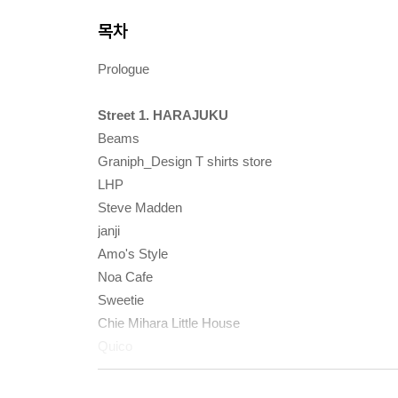
목차
Prologue
Street 1. HARAJUKU
Beams
Graniph_Design T shirts store
LHP
Steve Madden
janji
Amo's Style
Noa Cafe
Sweetie
Chie Mihara Little House
Quico
'Take a Rest' in HARAJUKU