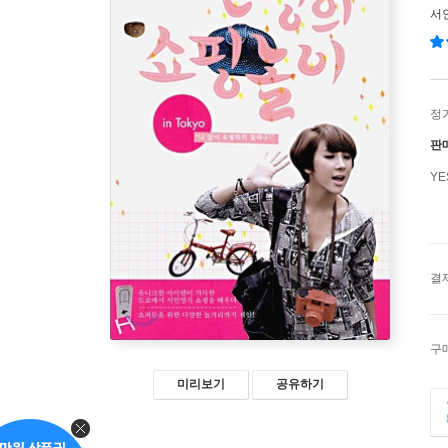
서
정
판
Y
결
구
미리보기
공유하기