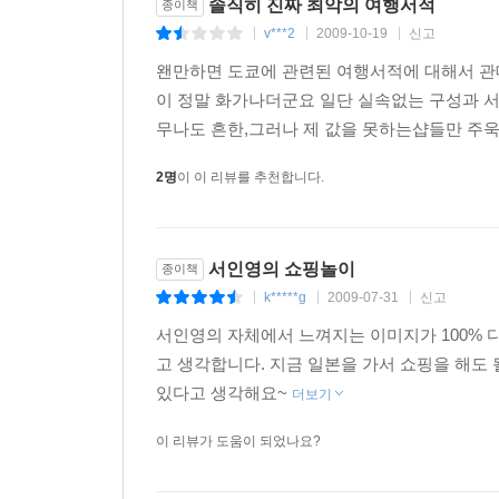
솔직히 진짜 최악의 여행서적
종이책
v***2
2009-10-19
신고
|
|
|
6)Street5. SHIBUYA
왠만하면 도쿄에 관련된 여행서적에 대해서 관
서인영이 도쿄 여행 중 가장 많은 시간을 할애하
이 정말 화가나더군요 일단 실속없는 구성과 
힐끔힐끔 시부야 피플을 처다 보는 것만으로도 패션잡
무나도 흔한,그러나 제 값을 못하는샵들만 주욱
7)Epilogue
2명
이 이 리뷰를 추천합니다.
도쿄 쇼핑북을 마치며 쇼핑 플레이스를 소개하는 
짧은 메시지.
서인영의 쇼핑놀이
종이책
k*****g
2009-07-31
신고
|
|
|
서인영의 자체에서 느껴지는 이미지가 100% 
고 생각합니다. 지금 일본을 가서 쇼핑을 해도
있다고 생각해요~
더보기
이 리뷰가 도움이 되었나요?