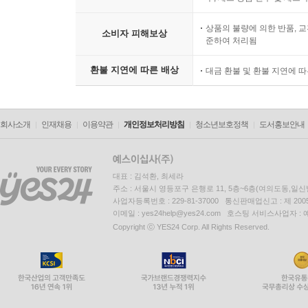
상품의 불량에 의한 반품, 교
소비자 피해보상
준하여 처리됨
환불 지연에 따른 배상
대금 환불 및 환불 지연에 
회사소개
인재채용
이용약관
개인정보처리방침
청소년보호정책
도서홍보안내
대표 : 김석환, 최세라
주소 : 서울시 영등포구 은행로 11, 5층~6층(여의도동,일신
사업자등록번호 : 229-81-37000 통신판매업신고 : 제 200
이메일 : yes24help@yes24.com 호스팅 서비스사업자 :
Copyright ⓒ YES24 Corp. All Rights Reserved.