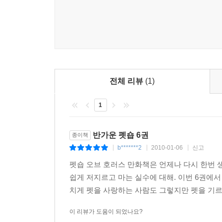
전체 리뷰
(1)
1
반가운 펫숍 6권
종이책
b*******2
2010-01-06
신고
|
|
|
펫숍 오브 호러스 만화책은 언제나 다시 한번 
쉽게 저지르고 마는 실수에 대해. 이번 6권에서
치게 펫을 사랑하는 사람도 그렇지만 펫을 기르는
이 리뷰가 도움이 되었나요?