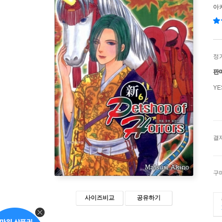
아
정
판
Y
결
구
사이즈비교
공유하기