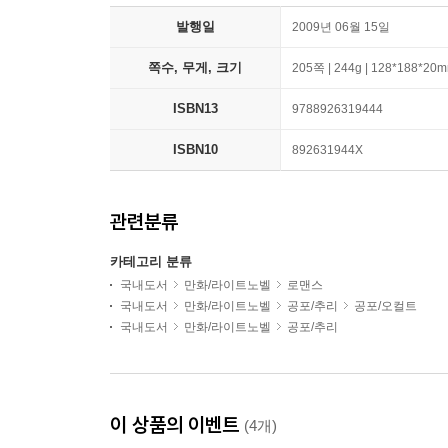
발행일
2009년 06월 15일
쪽수, 무게, 크기
205쪽 | 244g | 128*188*20
ISBN13
9788926319444
ISBN10
892631944X
관련분류
카테고리 분류
국내도서
만화/라이트노벨
로맨스
국내도서
만화/라이트노벨
공포/추리
공포/오컬트
국내도서
만화/라이트노벨
공포/추리
이 상품의 이벤트
(4개)