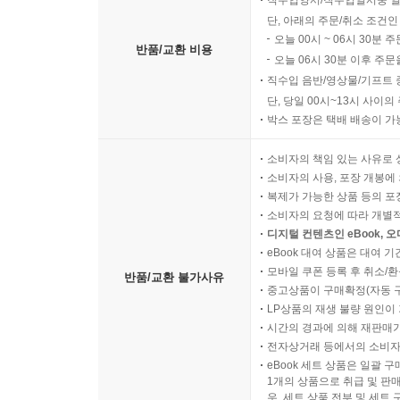
직수입양서/직수입일서중 일
단, 아래의 주문/취소 조건인
오늘 00시 ~ 06시 30분 
반품/교환 비용
오늘 06시 30분 이후 주문
직수입 음반/영상물/기프트 
단, 당일 00시~13시 사이
박스 포장은 택배 배송이 가
소비자의 책임 있는 사유로 
소비자의 사용, 포장 개봉에 
복제가 가능한 상품 등의 포장을 
소비자의 요청에 따라 개별
디지털 컨텐츠인 eBook, 
eBook 대여 상품은 대여 기
모바일 쿠폰 등록 후 취소/환
반품/교환 불가사유
중고상품이 구매확정(자동 
LP상품의 재생 불량 원인이 기
시간의 경과에 의해 재판매가
전자상거래 등에서의 소비자
eBook 세트 상품은 일괄 
1개의 상품으로 취급 및 판매
우, 세트 상품 전부 및 세트