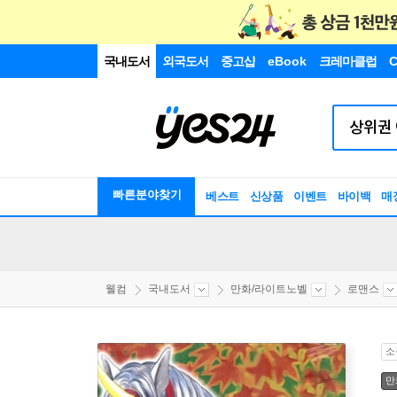
국내도서
외국도서
중고샵
eBook
크레마클럽
C
빠른분야찾기
베스트
신상품
이벤트
바이백
매
웰컴
국내도서
만화/라이트노벨
로맨스
소
만