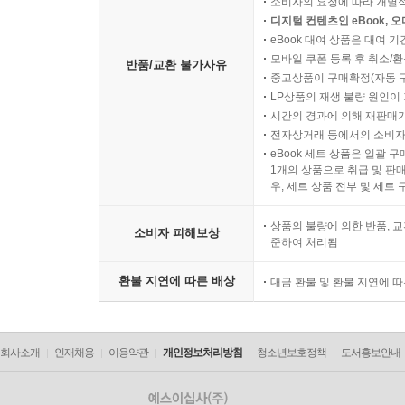
소비자의 요청에 따라 개별
디지털 컨텐츠인 eBook, 
eBook 대여 상품은 대여 기
모바일 쿠폰 등록 후 취소/환
반품/교환 불가사유
중고상품이 구매확정(자동 
LP상품의 재생 불량 원인이 기
시간의 경과에 의해 재판매가
전자상거래 등에서의 소비자
eBook 세트 상품은 일괄 
1개의 상품으로 취급 및 판매
우, 세트 상품 전부 및 세트
상품의 불량에 의한 반품, 교
소비자 피해보상
준하여 처리됨
환불 지연에 따른 배상
대금 환불 및 환불 지연에 
회사소개
인재채용
이용약관
개인정보처리방침
청소년보호정책
도서홍보안내