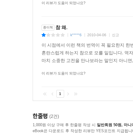
“온전히 내가 된 우리가 필요하다”
이 리뷰가 도움이 되었나요?
우리의 행동과 존재에 대한 목적과 이유를 찾기 위해
세계에서 이방인으로 떨고 있는’ 혼란스러운 세상
참 왜.
종이책
좋은 해독제가 된다.
k*****6
2010-04-06
신고
|
|
|
지속성에 대한 인식은 ‘대성당의 철학’으로 표현할 
이 시점에서 이런 책의 번역이 꼭 필요한지 한번
처음 성당을 설계하고 건설하는 사람들은 당연히 
혼란스럽게 하는지 참으로 모를 일입니다. 역자는
성당을 설계하고 건설하는 사람들이 품은 생각이 바
마치 소중한 고전을 만나보라는 말인지 아니면,
미래를 믿지 못하기에 우리 시대에 시작해야할 
끌어내고자 하는 노력은 분명 우리가 두 번째 곡선
이 리뷰가 도움이 되었나요?
개인과 회사, 정부의 미래를 위한 희생은 기대하기 
인간은 홀로 존재할 수 없다는 사실을 인정하면서도 
넘쳐나는 시대에서 연결에 대한 인식은 새로운 미
1
원리는 타인과의 연결을 돈독히 하고 서로간의 
치유하기 위해서는 스스로 공동체 조직 안에 참여하
한줄평
(2건)
드러내기 어렵고 개인들의 연결성을 끌어내기도 힘
있는 더 많은 결정권과 권한을 가진 도시 속의 시
1,000원 이상 구매 후 한줄평 작성 시
일반회원 50원, 마니
eBook은 다운로드 후 작성한 리뷰만 YES포인트 지급됩니
적 없는 사람들을 위한 희생이나 걸어보지도 않은 