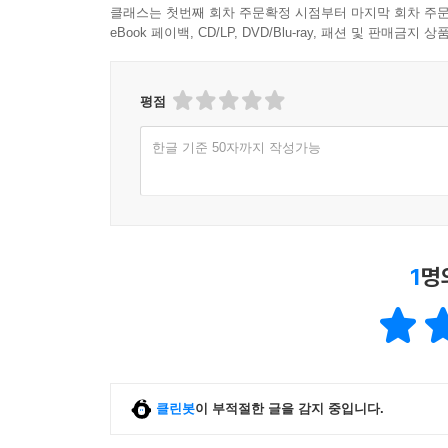
클래스는 첫번째 회차 주문확정 시점부터 마지막 회차 주문
우리는 풍요로운 세상 속의 ‘지루한 세대’로 
eBook 페이백, CD/LP, DVD/Blu-ray, 패션 및 판매금
월드컵이나 올림픽 금메달을 높고 벌이는 경쟁, 부자
행동으로 이어지지 않는다고 말한다. 마치 과학 발
우리가 기계가 아니고 진화의 사슬 속에서 우발적으
평점
믿고 따르는 것, 자신에게 쏠린 관심을 타인에게 돌
한글 기준 50자까지 작성가능
신뢰할 만한 예언자, 찰스 핸디
저자는 개개인에 따라 다를 수밖에 없는 각각의 
조직과 개인에게 예견된 난관, 이에 대처하는 기본
1
명
자본주의 세상을 살아가는 현대인에게 닥친 가장 
톱니바퀴가 되어버린 우리의 무의미한 현실을 상
얘기하며, 이러한 역설에 대처하며 각자의 텅 빈 
일이기도 하다’고 말한다.
찰스 핸디는 삶에 대한 긍정적인 관점을 담은 보
클린봇
이 부적절한 글을 감지 중입니다.
비인격적인 구조와 물질 중심의 선택이라는 비즈니
지혜를 통해 저자는 우리의 삶과 일이 자연스러운 