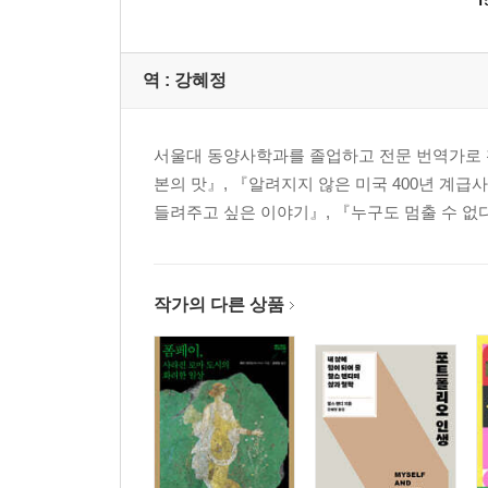
1
12장 지적 능력에 대한 투자
운 좋은 20퍼센트 | 아홉 가지 지능 | 교육 현장에서 
포트폴리오를 쌓는 학창시절 | 이중 보장 | 이런 부
역 :
강혜정
13장 새로운 점수판
돈의 왜곡 | ‘뉴질랜드 주식회사’ | 수치로 드러낼 수
‘더 많이’에 대한 새로운 갈망
서울대 동양사학과를 졸업하고 전문 번역가로 활
본의 맛』, 『알려지지 않은 미국 400년 계급
4부 의미를 찾아서: 역설 이해하기
들려주고 싶은 이야기』, 『누구도 멈출 수 없다
[세 가지 인식]
14장 지속성에 대한 인식
대성당의 철학 | 얼마나 크게, 얼마나 멀리 생각해야
작가의 다른 상품
15장 연결에 대한 인식
고립된 게토 | 시민의 긍지 | 가상의 가족, 조직 그
16장 방향에 대한 인식
역사의 종말 | 대의를 위해
맺는 글