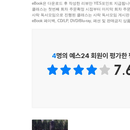
안 된다. 이런 역설이 존재하는 것은 우리에게 역설
eBook은 다운로드 후 작성한 리뷰만 YES포인트 지급됩니
단련시켰으나 세계적인 금융위기와 같은 변화된 지금
분히 알지 못한다. 하지만 종국에는 과학자들이 일컫는 ‘
클래스는 첫번째 회차 주문확정 시점부터 마지막 회차 주문
‘역설’이라는 이 시대의 상투어는 오늘날의 미
사락 독서모임으로 진행된 클래스는 사락 독서모임 게시판
의 말처럼 우리는 신의 마음을 알게 되리라고 생각했
21세기라는 혼란의 시대를 표현하기 위해 긴 생
eBook 페이백, CD/LP, DVD/Blu-ray, 패션 및 판매금
100퍼센트 확신하지 못해도 조직을 운영하고 각자
관점과 사고가 필요하며 만약 모순과 놀라움으로 
신에 사로잡혀 있었다. 이론상으로 모든 것을 이해할
지식과 의지가 부족했던 시대에서 이제 역설이 불
더 이상 나는 모든 것을 설명하는 하나의 만물 이
격동의 시대일수록 또 세상이 복잡할수록 역설 또한
자본주의의 9가지 역설, 보다 나은 삶을 이끄는 동
4
명의 예스24 회원이 평가한
새로운 질서 수립 전에 반드시 수반하는 일종의 
혼란을 이해하고 대처하는 일은 얼마든지 가능하다.
7.
저자는 자본주의에 내재된 역설을 통해 현재를 이해하고
결할 수는 없다. 새로운 질서를 수립하기 전에는 이
정의라는 아홉 가지의 영역의 역설은 우리에게 닥친
해결의 대상이 아니라는 의미다. 최악의 상황은 완
지적 능력의 역설은 측정하기가 무척 까다롭다는데
에서, 일에서, 지역 사회에서, 국가에서…… 어디에
가능하며 이런 특성이 바로 진입 장벽이 낮은 사회
일의 역설에서는 “노동이 그렇게 대단한 것이라면
---pp. 31~32
되는 원인이 바로 돈이라는 점을 분명하게 해준다
유급 노동시장 또한 위축되었다. 하지만 보수를 
사람들은 더욱 활기를 띠게 된다.
이와 같이 역설의 구조로 풀이되는 자본주의의 불균