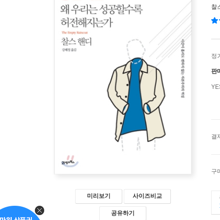
찰
정
판
Y
결
구
미리보기
사이즈비교
공유하기