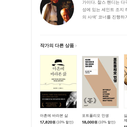
가이다. 찰스 핸디는 다
6장 이중시민의식
성에 있는 세인트 조지 
크지만 작다 | 5파운드 경매 | 여왕의 중대사 | 법률
의 사색’ 코너를 진행하기
7장 보충성 원리
역위임 | 이탈리아 스타일 | 서명, 그리고 여덟 명의 
8장 기업의 계약
자본주의는 승리했을까 | 먹기 위해서 사는가 | 문
작가의 다른 상품
영미식, 독일식, 일본식 자본주의 | 실존적 회사 | ‘더
‘와일드 이스트’ 상태
9장 회원제 기업
주인인가, 도박사인가 | 자산인가, 공동체인가 | 즐
권력 분립 | 도박사들의 조직 | 미래를 엿보다
[인생 재설계]
10장 노동 시간
미니멀리스트 조직 | 다이아몬드에서 진흙으로 | 포트
11장 삶의 네 시기
누가 은퇴한다고 했습니까? | 네 가지 노동 | 1기와 2
아흔에 바라본 삶
포트폴리오 인생
삶
4기, 남는 의문들 | 역행의 가능성 | 정의로운 상태
17,820
원
(10% 할인)
18,000
원
(10% 할인)