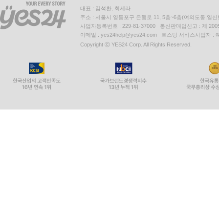
대표 : 김석환, 최세라
주소 : 서울시 영등포구 은행로 11, 5층~6층(여의도동,일신
사업자등록번호 : 229-81-37000 통신판매업신고 : 제 200
이메일 : yes24help@yes24.com 호스팅 서비스사업자 :
Copyright ⓒ YES24 Corp. All Rights Reserved.