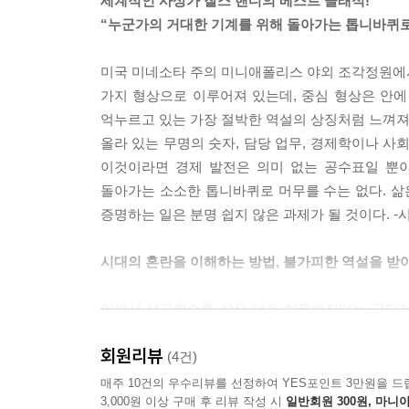
세계적인 사상가 찰스 핸디의 베스트 클래식!
“누군가의 거대한 기계를 위해 돌아가는 톱니바퀴로 
과거 동독이었던 드레스덴에 사는 한 친구의 말을 
어요. 필요한 부품이나 도구가 없어서 효율적으로 일
미국 미네소타 주의 미니애폴리스 야외 조각정원에
같은 급료를 받았습니다.” 놀라움을 감추지 못하는 
가지 형상으로 이루어져 있는데, 중심 형상은 안에
“물론 그런 상황이 옳다거나, 그런 시스템이 지속 가능하다
억누르고 있는 가장 절박한 역설의 상징처럼 느껴져서
s, 즐거움Fun을 위해 쏟을 많은 시간과 에너지가 
올라 있는 무명의 숫자, 담당 업무, 경제학이나 사
“이윤Profit, 실적Performance, 보수Pay, 생산
이것이라면 경제 발전은 의미 없는 공수표일 뿐이
어쩔 수가 없습니다! 이 모든 것이 도대체 무엇을 위
돌아가는 소소한 톱니바퀴로 머무를 수는 없다. 삶
일본과 독일 양쪽 모두 어느 정도의 딜레마는 안고 
증명하는 일은 분명 쉽지 않은 과제가 될 것이다. -
행히 지금은 많은 이들이 생존 문제를 극복했다. 하지
지도자, 기업, 학교, 병원, 감옥 등은 물론 우리 개인
시대의 혼란을 이해하는 방법, 불가피한 역설을 받
일에서 성공할수록 삶은 더욱 허무해진다는 극단적
이해할 필요가 있다. 알면 알수록 혼란이 가중
과거 역설은 세상에 결함이 있음을 말해 주는 가
회원리뷰
사람들은 시간에 쫓기고 배고픈 사람들은 늘어나고
(4건)
나타나는 일시적인 증후라고. 양육에도 검증된 올
점점 줄어드는 우리 세대들의 문제는 이러한 자
매주 10건의 우수리뷰를 선정하여 YES포인트 3만원을 드
시달려야 할 이유는 없었다. 자유가 방종이나 폭력
3,000원 이상 구매 후 리뷰 작성 시
일반회원 300원, 마니아
차원이 다른 문제들을 경험하고 있는 젊은 세대들