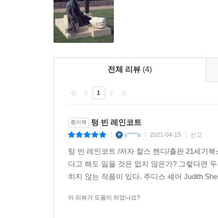
달라지지 않는다. 저자는 자본주의가 불평등을 근본 
박탈당하지 않아야 한다는 결코 무시할 수 없는 역설
역설을 관통할 때, 우리는 새로운 균형을 찾을 수 
전체 리뷰
(4)
그렇다면 생각했던 방향으로 흘러가지 않는 우리의
적과 공존하며 살 수 있을까. 저자는 역설의 핵
1
피할 수 있다고 말한다. 마치 역설과 더불어 사는
말이다.
먼저 제시되는 원리는 시그모이드 곡선이다. 인생을 
텅 빈 레인코트
종이책
힘, 시간 등을 바탕으로 새로운 곡선을 만들어 내야
y****a
2021-04-15
신고
|
|
|
없기 때문에 두 번째 곡선을 만드는 훈련이 필요하다
텅 빈 레인코트 /저자 찰스 핸디/출판 21세기북스
있도록 구체적인 계획을 세워야 한다. 잘못된 가
다고 해도 잃을 것은 없지 않은가? 그렇다면 두
창의력을 발휘하게 해주고 모순에 대처하는 최선의 
히지 않는 작품이 있다. 주디스 셰어 Judith Shea
일을 하고 있을까, 다시 시작할 기회가 주어진다
반성하게 하고 미래의 기회를 놓치지 않게 해준
이 리뷰가 도움이 되었나요?
됨으로써 흥망성쇠의 자연적 흐름을 긍정적으로 탈