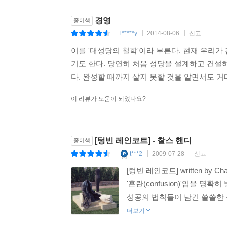
도넛 원리는 핵심과 주변부 사이의 균형이 우리네
사회나 조직의 도구임과 동시에 자유로운 개인이 
경영
종이책
반드시 해야 하는 모든 것을 포함한다. 하지만 핵
l*****y
2014-08-06
신고
|
|
|
하고 필요와 선택, 의무와 융통성 사이에 적절한 균
이를 '대성당의 철학'이라 부른다. 현재 우리
‘나’는 없고 차별화된 전략도 기대 이상의 성과도
기도 한다. 당연히 처음 성당을 설계하고 건설
기대하기 어려운 것이다. 핵심보다 주변부 영역이 
다. 완성할 때까지 살지 못할 것을 알면서도 거
문제는 텅 빈 레인코트를 채우는 문제에 있어 가장 
중국식 계약은 단순한 비즈니스 계약이 아닌 양쪽
이 리뷰가 도움이 되었나요?
바탕으로 서로의 승리를 용인하는 관계를 형성하
계약의 정신처럼, 뭔가를 버릴 각오가 없거나 
못한다고 말한다. ‘보이지 않는 손’은 ‘보이지 않
[텅빈 레인코트] - 찰스 핸디
종이책
우리의 생존을 뒷받침하는 누군가를 해쳐서는 안 
t***2
2009-07-28
신고
|
|
|
타협이라는 골치 아픈 딜레마에 빠지는 것보다 불
[텅빈 레인코트] written b
제3의 시각이라는 관점을 통해 공동의 목표를 찾아
'혼란(confusion)'임을 
아니라 추종자가 되고 싶어 하는 혼란의 시대일수
성공의 법칙들이 남긴 쓸쓸한 
강조하면서 말이다.
더보기