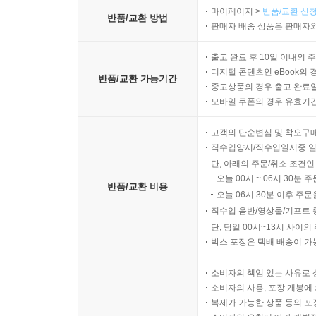
마이페이지 >
반품/교환 신청
반품/교환 방법
판매자 배송 상품은 판매자와
출고 완료 후 10일 이내의 
디지털 콘텐츠인 eBook의 
반품/교환 가능기간
중고상품의 경우 출고 완료일
모바일 쿠폰의 경우 유효기간(
고객의 단순변심 및 착오구
직수입양서/직수입일서중 일
단, 아래의 주문/취소 조건인
오늘 00시 ~ 06시 30분 
반품/교환 비용
오늘 06시 30분 이후 주문
직수입 음반/영상물/기프트 
단, 당일 00시~13시 사이
박스 포장은 택배 배송이 가
소비자의 책임 있는 사유로 
소비자의 사용, 포장 개봉에 
복제가 가능한 상품 등의 포장을 