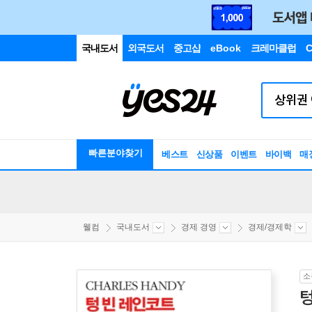
국내도서
외국도서
중고샵
eBook
크레마클럽
C
빠른분야찾기
베스트
신상품
이벤트
바이백
매
웰컴
국내도서
경제 경영
경제/경제학
소
텅