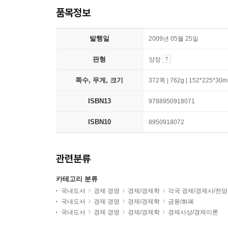
품목정보
발행일
2009년 05월 25일
판형
양장
쪽수, 무게, 크기
372쪽 | 762g | 152*225*30
ISBN13
9788950918071
ISBN10
8950918072
관련분류
카테고리 분류
국내도서
경제 경영
경제/경제학
각국 경제/경제사/전망
국내도서
경제 경영
경제/경제학
금융/화폐
국내도서
경제 경영
경제/경제학
경제사상/경제이론