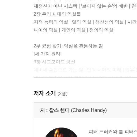
제정신이 아닌 시스템 | ‘보이지 않는 손’의 배반 | 
2장 우리 시대의 역설들
지적 능력의 역설 | 일의 역설 | 생산성의 역설 | 시간의
나이의 역설 | 개인의 역설 | 정의의 역설
2부 균형 찾기: 역설을 관통하는 길
[세 가지 원리]
3장 시그모이드 곡선
데비네 술집으로 가는 길 | 언덕 너머의 미래 | 잃을 
세상은 불만을 품은 자의 것 | 두 번째 곡선 키우기
4장 도넛 원리
저자 소개
안팎이 뒤바뀐 도넛 | 두 가지 유형의 실수 | 개인별 도
(2명)
5장 중국식 계약
보이지 않는 악수 | 타협의 도덕성 | 미래와 맺는 계약
저 :
찰스 핸디
(Charles Handy)
3부 가르침의 실천: 역설을 관리하는 법
피터 드러커와 톰 피터스
[연방제 아이디어]