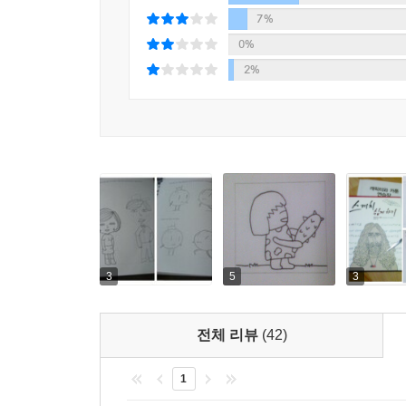
〈스케치 쉽게 하기〉 시리즈의 저자, 김충원 
7%
우리나라의 대표적인 미술 교육가이자 일러스트레이
0%
《스케치 쉽게 하기-캐릭터와 카툰》 편은 오랫
2%
캐릭터와 카툰을 그리는 데 필요한 다양한 기법과 실
본문 내용을 직접 따라 그릴 수 있는 〈캐릭터와 카
《스케치 쉽게 하기-캐릭터와 카툰》 편에는 〈캐릭
있도록 만든 실전 편이다. 그림이 완성되는 과정이
카툰 연습장〉을 열심히 완성해 보면 자신이 만든 
3
5
3
전체 리뷰
(42)
1