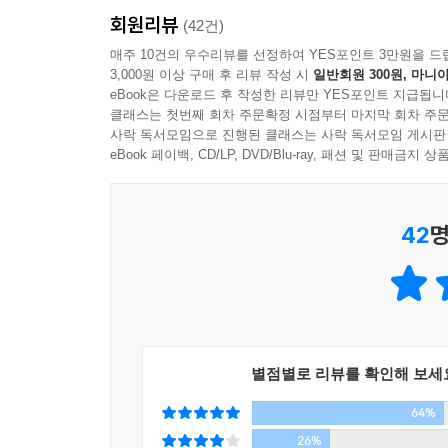
회원리뷰
그릴 때 필요한 유머 감각과 삶을 바라보는 관점과 
(42건)
매주 10건의 우수리뷰를 선정하여 YES포인트 3만원을 드
3,000원 이상 구매 후 리뷰 작성 시
일반회원 300원, 마니아
카툰의 주인공, 캐리커처와 캐릭터를 직접 그려 본
eBook은 다운로드 후 작성한 리뷰만 YES포인트 지급됩니
카툰을 구성할 때 가장 중요한 것은 이야기다. 하
클래스는 첫번째 회차 주문확정 시점부터 마지막 회차 주문
의미로 쓰이던 시절, 카툰의 주인공은 유명 인사
사락 독서모임으로 진행된 클래스는 사락 독서모임 게시판
다양한 스타일과 기법으로 발전한 것이 바로 캐릭
eBook 페이백, CD/LP, DVD/Blu-ray, 패션 및 판매금
《스케치 쉽게 하기-캐릭터와 카툰》 편에서는 카툰
윤곽선 스케치 연습과 기본 스케일을 활용한 동작 표
42
명
기초부터 응용까지 다양한 난이도의 그림 예제가 
카툰을 그린다는 것은 캐릭터라는 재료와 양념으로
그리는 사람의 취향과 문화에 따라 표현 방식이 가지
백 번 보고 따라 그리는 것이 좋다. 자신이 그린 
《스케치 쉽게 하기-캐릭터와 카툰》 편에서는 아주
별점별로 리뷰를 확인해 보세
재미있고 세련된 그림이 많아 보는 재미가 있고, 자
64%
오랜 기간 미술을 가르친 저자의 노하우가 담긴 책
26%