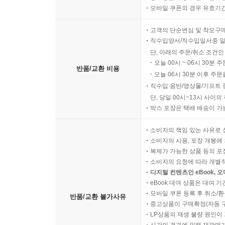
모바일 쿠폰의 경우 유효기간(
고객의 단순변심 및 착오구
직수입양서/직수입일서중 일
단, 아래의 주문/취소 조건인
오늘 00시 ~ 06시 30분 
반품/교환 비용
오늘 06시 30분 이후 주문
직수입 음반/영상물/기프트 
단, 당일 00시~13시 사이
박스 포장은 택배 배송이 가
소비자의 책임 있는 사유로 
소비자의 사용, 포장 개봉에 
복제가 가능한 상품 등의 포장을 
소비자의 요청에 따라 개별
디지털 컨텐츠인 eBook, 
eBook 대여 상품은 대여 기
모바일 쿠폰 등록 후 취소/환
반품/교환 불가사유
중고상품이 구매확정(자동 
LP상품의 재생 불량 원인이 기