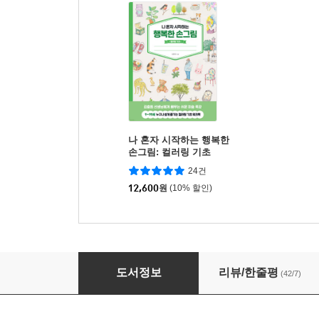
나 혼자 시작하는 행복한
손그림: 컬러링 기초
24건
12,600
원
(10% 할인)
스케치 쉽게 하기 : 캐릭터와 카툰
도서정보
리뷰/한줄평
(42/7)