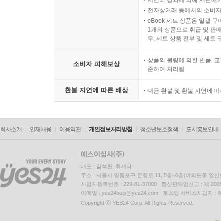
시간의 경과에 의해 재판매가
전자상거래 등에서의 소비자
eBook 세트 상품은 일괄 
1개의 상품으로 취급 및 판매
우, 세트 상품 전부 및 세트
상품의 불량에 의한 반품, 교
소비자 피해보상
준하여 처리됨
환불 지연에 따른 배상
대금 환불 및 환불 지연에 
회사소개
인재채용
이용약관
개인정보처리방침
청소년보호정책
도서홍보안내
대표 : 김석환, 최세라
주소 : 서울시 영등포구 은행로 11, 5층~6층(여의도동,일신
사업자등록번호 : 229-81-37000 통신판매업신고 : 제 200
이메일 : yes24help@yes24.com 호스팅 서비스사업자 :
Copyright ⓒ YES24 Corp. All Rights Reserved.