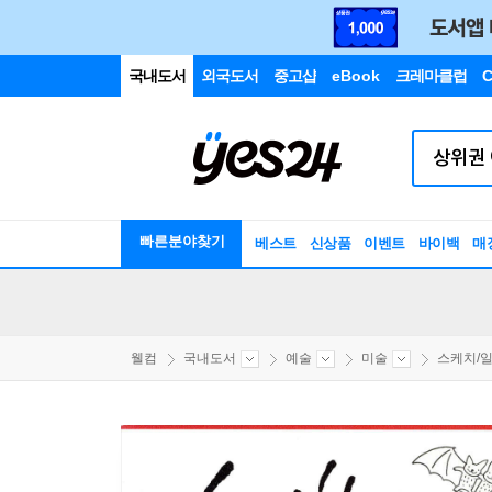
국내도서
외국도서
중고샵
eBook
크레마클럽
C
빠른분야찾기
베스트
신상품
이벤트
바이백
매
웰컴
국내도서
예술
미술
스케치/