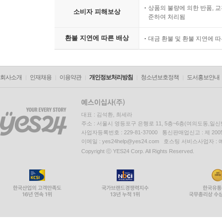
상품의 불량에 의한 반품, 교
소비자 피해보상
준하여 처리됨
환불 지연에 따른 배상
대금 환불 및 환불 지연에 
회사소개
인재채용
이용약관
개인정보처리방침
청소년보호정책
도서홍보안내
대표 : 김석환, 최세라
주소 : 서울시 영등포구 은행로 11, 5층~6층(여의도동,일신
사업자등록번호 : 229-81-37000 통신판매업신고 : 제 200
이메일 : yes24help@yes24.com 호스팅 서비스사업자 :
Copyright ⓒ YES24 Corp. All Rights Reserved.