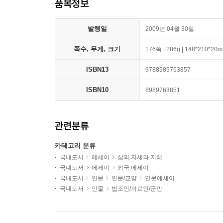
품목정보
발행일
2009년 04월 30일
쪽수, 무게, 크기
176쪽 | 286g | 148*210*20
ISBN13
9788989763857
ISBN10
8989763851
관련분류
카테고리 분류
국내도서
에세이
삶의 자세와 지혜
국내도서
에세이
외국 에세이
국내도서
인문
인문/교양
인문에세이
국내도서
인물
법조인/의료인/군인