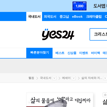
국내도서
외국도서
중고샵
eBook
크레마클럽
C
빠른분야찾기
베스트
신상품
이벤트
바이백
매
웰컴
국내도서
에세이
삶의 자세와 지...
소
삶