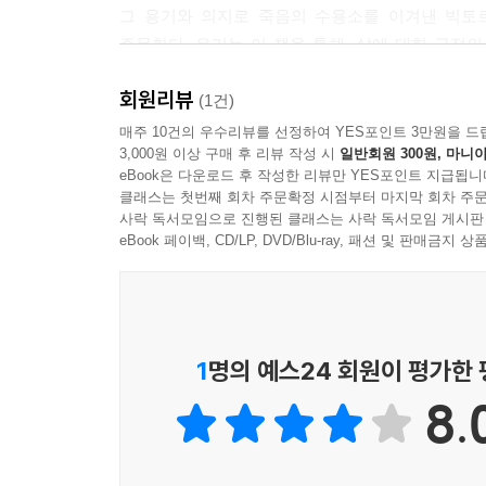
그 용기와 의지로 죽음의 수용소를 이겨낸 빅토르
들 속에서도 그것을 실행했습니다. 그 조건들이 어땠
주문한다. 우리는 이 책을 통해, 삶에 대한 긍정
교할 수도 없을 정도로 더 나은 상황 속에서 그 모든
이들에게 필요하다는 점을 확인하게 된다. ‘삶’이란 
라도 의미 있을 뿐만 아니라 어떠한 사정이 있다 해
회원리뷰
(1건)
그리고 이것이 제가 해온 이 세 번의 강연 전체의 
매주 10건의 우수리뷰를 선정하여 YES포인트 3만원을 드
죽음에도 불구하고(첫 번째 강의), 육체적이거나 심
3,000원 이상 구매 후 리뷰 작성 시
일반회원 300원, 마니아
이 모든 것에도 불구하고 삶에 대해 “예”라고 말할 
eBook은 다운로드 후 작성한 리뷰만 YES포인트 지급됩니
클래스는 첫번째 회차 주문확정 시점부터 마지막 회차 주문
--- pp.162-163
사락 독서모임으로 진행된 클래스는 사락 독서모임 게시판
eBook 페이백, CD/LP, DVD/Blu-ray, 패션 및 판매금
1
명의 예스24 회원이 평가한
8.