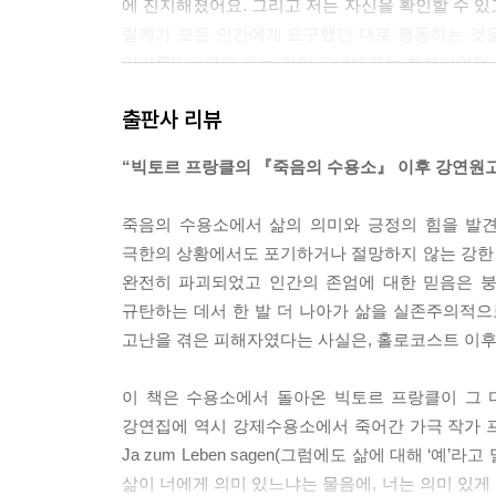
에 진지해졌어요. 그리고 저는 자신을 확인할 수 있
릴케가 모든 인간에게 요구했던 대로 행동하는 것을
있기를!” 그렇게 하는 것이 그녀에게는 행복이었던 
음 속에서도 삶의 의미를 본래적으로 충족시키는 것 말입니
출판사 리뷰
서로서로 여러 겹으로 팔짱을 끼고 서로서로 의지하
“빅토르 프랑클의 『죽음의 수용소』 이후 강연원고
가는 몸뚱이조차 제대로 가누지 못했습니다. 발은 
으로 무슨 생각을 하고 있었을까요? 그들은 작업을 
죽음의 수용소에서 삶의 의미와 긍정의 힘을 발견
으로 배급되는 수프 말이죠. 오늘 저녁엔 국물만 아
극한의 상황에서도 포기하거나 절망하지 않는 강한
면 어떤 작업반에 배속될지 생각해보기도 했지요.
완전히 파괴되었고 인간의 존엄에 대한 믿음은 붕
까 하고 말이지요. 그들의 생각은 수용소 수감자의 
규탄하는 데서 한 발 더 나아가 삶을 실존주의적으
너무 어리석게 여겨졌습니다. 그는 다른 생각들로 도
고난을 겪은 피해자였다는 사실은, 홀로코스트 이후
무리 속에 있는 이 남자를 좀더 가까이서 보았다면 
에 119.104라 쓰인 번호를 읽을 수 있으셨을 
이 책은 수용소에서 돌아온 빅토르 프랑클이 그 
는 것을 발견하셨을 겁니다. 프랑클, 빅토르. --- pp.11
강연집에 역시 강제수용소에서 죽어간 가극 작가 프리츠
Ja zum Leben sagen(그럼에도 삶에 대해 ‘예
부헨발트 강제수용소의 수감자들이 “그럼에도 삶에 대
삶이 너에게 의미 있느냐는 물음에, 너는 의미 있게
을 갖가지 방식으로 실행했던 것입니다. 그들과 또 