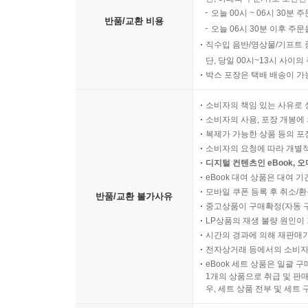
오늘 00시 ~ 06시 30분 
반품/교환 비용
오늘 06시 30분 이후 주문
직수입 음반/영상물/기프트 
단, 당일 00시~13시 사이
박스 포장은 택배 배송이 가
소비자의 책임 있는 사유로 
소비자의 사용, 포장 개봉에 
복제가 가능한 상품 등의 포장을 
소비자의 요청에 따라 개별
디지털 컨텐츠인 eBook, 
eBook 대여 상품은 대여 기
모바일 쿠폰 등록 후 취소/환
반품/교환 불가사유
중고상품이 구매확정(자동 
LP상품의 재생 불량 원인이 기
시간의 경과에 의해 재판매가
전자상거래 등에서의 소비자
eBook 세트 상품은 일괄 
1개의 상품으로 취급 및 판매
우, 세트 상품 전부 및 세트