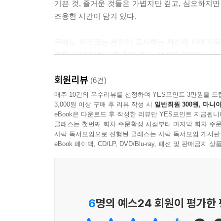
기쁜 것, 즐거운 것들은 가볍지만 깊고, 심오하지만
조용한 시간이 담겨 있다.
우에노 지즈코는 본인이 묘사하는 자신의 이미지와 
주제 등에 대해서도 깊이 있는 성찰을 담았다. 
느낌이고, 처음 접하는 독자에게는 좋은 ‘우에노 지즈
회원리뷰
(6건)
옮긴이 나일등은 우에노 지즈코가 도쿄대학교에 재
매주 10건의 우수리뷰를 선정하여 YES포인트 3만원을 드
3,000원 이상 구매 후 리뷰 작성 시
일반회원 300원, 마니아
모습까지 애정을 담아 옮겼다. “우에노라는 인물을 
eBook은 다운로드 후 작성한 리뷰만 YES포인트 지급됩니
귀중한 재료가 될 것”이라고 전한다.
클래스는 첫번째 회차 주문확정 시점부터 마지막 회차 주문
사락 독서모임으로 진행된 클래스는 사락 독서모임 게시판
나의 공적인 이미지는 ‘일본에서 가장 무서운 여자
eBook 페이백, CD/LP, DVD/Blu-ray, 패션 및 판매금
좋아하는 일, 좋아하는 사람, 예쁜 것, 기쁜 것, 
용서할 수 없는 것에 치우쳐 있다는 것을 잘 알 수
대답한 적이 있는데 사람은 분노만으로 사는 것은 
-261쪽
6
명의 예스24 회원이 평가한