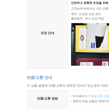
이 책은 가볍지만 깊고, 심오하지만 침울하지 않으
안전하고 정확한 포장을 위해 
지식으로 환원될 수 없는 번득이는 지혜가, 당
고객님께 배송되는 모든 상품을
촌철살인의 유머까지 들어 있다. ‘말년 양식’이 조
목적 : 안전한 포장 관리
촬영범위 : 박스 포장 작업
삶의 풍경이 궁금한 사람에게 『느낌을 팝니다』는 말
노명우(사회학자)
포장 안내
반품/교환 안내
※ 상품 설명에 반품/교환과 관련한 안내가 있는경우 아래 
마이페이지 >
반품/교환 신청
반품/교환 방법
판매자 배송 상품은 판매자와