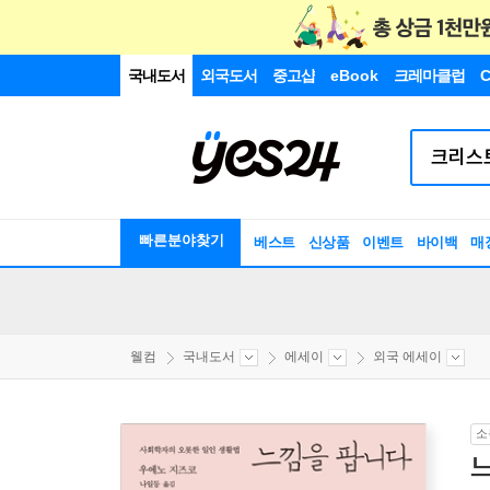
국내도서
외국도서
중고샵
eBook
크레마클럽
C
빠른분야찾기
베스트
신상품
이벤트
바이백
매
웰컴
국내도서
에세이
외국 에세이
소