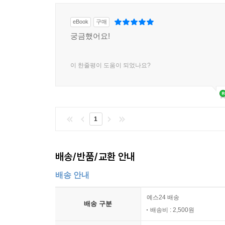
늙은 여성을 부정하는 사회에 사는 우리는, 늙은 여
-216쪽
eBook
구매
궁금했어요!
학자로서 초고령사회에 대해 끊임없이 고민하고 발
기억을 잃고 있는 노인들의 인권 등 수많은 사회적 
이 한줄평이 도움이 되었나요?
말하지만 지금, 여기에서 최선을 다하며 충실하게
문제를 고민한 흔적이다. 절망과 희망이 교차하던 
보여준다. 뭐든 할 수 있는 초인이라 불리는 캐
상정하고 그때그때 순발력 있게 대처해온, 쉼 없이
1
구십대의 시간을 새롭게 발견해나가는 당당한 자신
추천사
배송/반품/교환 안내
지즈코의 표현을 그대로 빌리자면 사회학자는 “개
배송 안내
재현엔 능하지만 자신을 스스로 접객하지 못한다. 여
예스24 배송
명성을 얻은 사람이 인생의 황혼기에 유명세가 독이
배송 구분
배송비 : 2,500원
베토벤에서 발견되는 이 특별함을 ‘말년 양식’이라 