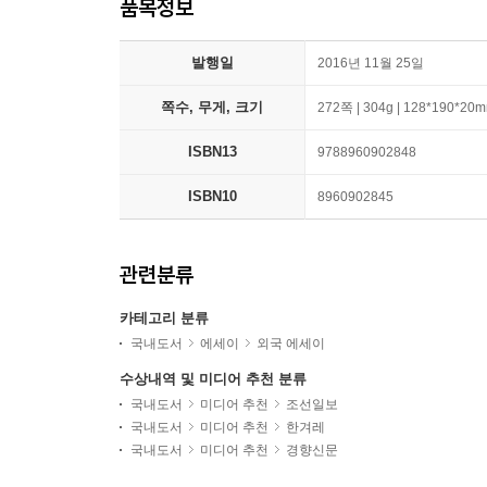
품목정보
발행일
2016년 11월 25일
쪽수, 무게, 크기
272쪽 | 304g | 128*190*20
ISBN13
9788960902848
ISBN10
8960902845
관련분류
카테고리 분류
국내도서
에세이
외국 에세이
수상내역 및 미디어 추천 분류
국내도서
미디어 추천
조선일보
국내도서
미디어 추천
한겨레
국내도서
미디어 추천
경향신문