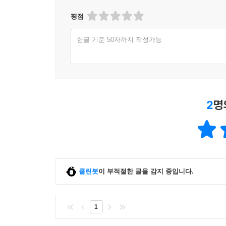
두려움 없이 혼자 노후를 보내는 법
평점
고령자용 돌봄 서비스가 제공되는 주택을 ‘백 년
한글 기준 50자까지 작성가능
풍요롭고 넓은 토지에 도시처럼 고층 집합 주택을 
산재한 계획이 채용되었다. 전화 한 통에 바로 달려
싱글’ 쪽으로 기울고 있다.
-207쪽
2
명
우에노 지즈코는 “언젠가는 꼭 혼자가 된다. 그것
길고 긴 이야기가 있다”고 말한다. 또한 자신에게 
‘싸움의 달인’ 우에노 지즈코 역시 다른 이들처럼 
파티를 열고 친구들의 과거가 아닌 현재의 모습을 
클린봇
이 부적절한 글을 감지 중입니다.
끝에 싱글인 베이비 붐 세대 친구들과 “명절 가족”
지즈코의 유쾌하고 멋진 나날을 살펴볼 수 있다.
1
늙은 여성이 옛날부터 나이가 많았다고 생각해서는 안