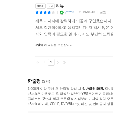
시간을 좋아한다. 가능하면 늦은 오후가 좋다. 아
리뷰
eBook
구매
시들어가는 것, 저무는 것, 잡으려 해도 잡을 수 없
y*****8
2019-01-18
신고
|
|
|
-168쪽
제목과 저자에 강력하게 이끌려 구입했습니다.
서도 객관적이라고 생각합니다. 저 역시 많은 
돌아가신 어머니가 남긴 제비꽃 향수 한 병. ‘곧 
자와 안목이 필요한 일이라, 저도 부단히 노력은
잔으로 마시고, 하루 중 가장 좋아하는 목욕 시간이
좋아하는 오래된 과자점이 없어질까 노심초사하고,
1명
이 이 리뷰를 추천합니다.
지즈코. 연구자로서 긴장한 상태로 사회와 대결
촌철살인의 유머가 담겨 있다.
1
석양이 보이는 곳에서 사는 것이 꿈이었다. 가능하면
얼마나 좋을까. 은퇴한 뒤 작은 집을 짓고 매일 
한줄평
(3건)
독차지할 수도 없다. 다른 사람들과 얼마든지 나
1,000원 이상 구매 후 한줄평 작성 시
일반회원 50원, 마니
있다면…….
eBook은 다운로드 후 작성한 리뷰만 YES포인트 지급됩니
-89쪽
클래스는 첫번째 회차 주문확정 시점부터 마지막 회차 주문
eBook 페이백, CD/LP, DVD/Blu-ray, 패션 및 판매금
초고령사회 진입하는 현실