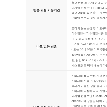
출고 완료 후 10일 이내의 
디지털 콘텐츠인 eBook의 
반품/교환 가능기간
중고상품의 경우 출고 완료일
모바일 쿠폰의 경우 유효기간(
고객의 단순변심 및 착오구
직수입양서/직수입일서중 일
단, 아래의 주문/취소 조건인
오늘 00시 ~ 06시 30분 
반품/교환 비용
오늘 06시 30분 이후 주문
직수입 음반/영상물/기프트 
단, 당일 00시~13시 사이
박스 포장은 택배 배송이 가
소비자의 책임 있는 사유로 
소비자의 사용, 포장 개봉에 
복제가 가능한 상품 등의 포장을 
소비자의 요청에 따라 개별
디지털 컨텐츠인 eBook, 
eBook 대여 상품은 대여 기
모바일 쿠폰 등록 후 취소/환