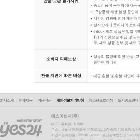
반품/교환 불가사유
중고상품이 구매확정(자동 
LP상품의 재생 불량 원인이 기
시간의 경과에 의해 재판매가
전자상거래 등에서의 소비자
eBook 세트 상품은 일괄 
1개의 상품으로 취급 및 판매
우, 세트 상품 전부 및 세트
상품의 불량에 의한 반품, 교
소비자 피해보상
준하여 처리됨
환불 지연에 따른 배상
대금 환불 및 환불 지연에 
회사소개
인재채용
이용약관
개인정보처리방침
청소년보호정책
도서홍보안내
대표 : 김석환, 최세라
주소 : 서울시 영등포구 은행로 11, 5층~6층(여의도동,일신
사업자등록번호 : 229-81-37000 통신판매업신고 : 제 200