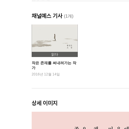
목소리 75
석양 82
채널예스 기사
자동차 90
(1개)
책장 96
스키 104
애완동물 111
하이쿠 119
머리카락 126
읽다
목욕 133
작은 존재를 써내려가는 작
가
2016년 12월 14일
나이를 먹는다는 것
청춘 143
노래 150
상세 이미지
상담 156
팬 162
늦여름 168
역풍 175