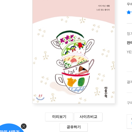
우
정
판
Y
결
구
미리보기
사이즈비교
공유하기