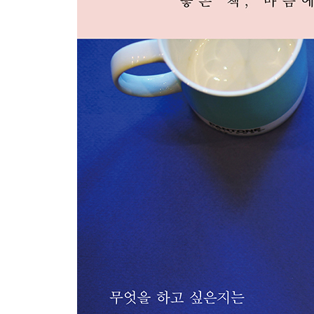
설날 181
환갑 188
독자 195
싱글의 현재
풍채 213
의식 219
보케 226
꿈 233
연령 240
싱글 246
후기 254
문고판 후기 259
해설 이토 히로미 263
옮긴이의 말 269