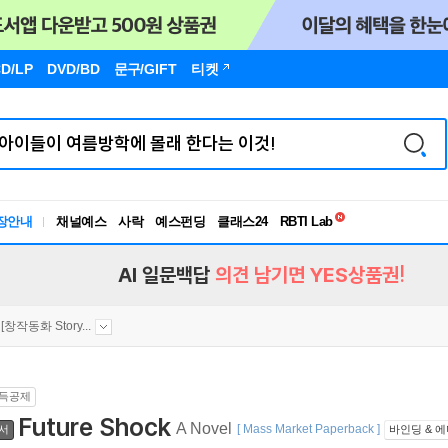
D/LP
DVD/BD
문구
/GIFT
티켓
독서유형검사
RBTI Lab
장안내
채널예스
사락
예스펀딩
클래스24
독서유형검사
AI 일문백답
의견 남기면 YES상품권!
[창작동화 Story...
득공제
Future Shock
A Novel
[ Mass Market Paperback ]
서
바인딩 & 