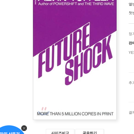
앨
첫
정
판
Y
추
결
사이즈비교
공유하기