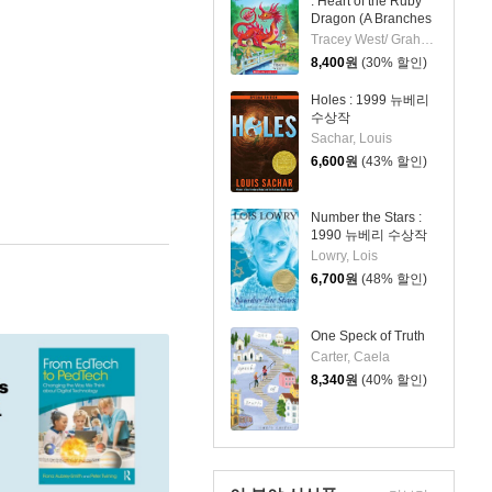
: Heart of the Ruby
Dragon (A Branches
Book)
Tracey West/ Graham Howells (ILT)
8,400
원
(30% 할인)
Holes : 1999 뉴베리
수상작
Sachar, Louis
6,600
원
(43% 할인)
Number the Stars :
1990 뉴베리 수상작
Lowry, Lois
6,700
원
(48% 할인)
One Speck of Truth
Carter, Caela
8,340
원
(40% 할인)