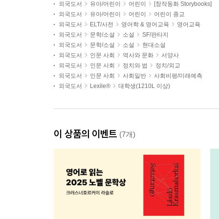
외국도서
유아/어린이
어린이
[창작동화 Storybooks]
외국도서
유아/어린이
어린이
어린이 종교
외국도서
ELT/사전
영어학 & 영어교육
영어교육
외국도서
문학/소설
소설
SF/판타지
외국도서
문학/소설
소설
현대소설
외국도서
인문 사회
역사와 문화
서양사
외국도서
인문 사회
정치와 법
정치/외교
외국도서
인문 사회
사회일반
사회비평/미래예측
외국도서
Lexile®
대학생(1210L 이상)
이 상품의 이벤트
(7개)