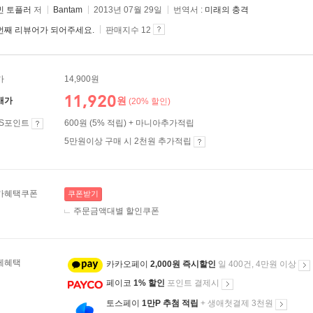
빈 토플러
저
Bantam
2013년 07월 29일
번역서 :
미래의 충격
번째 리뷰어가 되어주세요.
판매지수 12
가
14,900원
11,920
원
매가
(20% 할인)
ES포인트
600원 (5% 적립) + 마니아추가적립
5만원이상 구매 시 2천원 추가적립
가혜택쿠폰
쿠폰받기
주문금액대별 할인쿠폰
제혜택
카카오페이
2,000원 즉시할인
일 400건, 4만원 이상
페이코
1% 할인
포인트 결제시
토스페이
1만P 추첨 적립
+ 생애첫결제 3천원