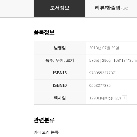
Future Shock
도서정보
리뷰/한줄평
(0/0)
품목정보
발행일
2013년 07월 29일
쪽수, 무게, 크기
576쪽 | 290g | 108*174*35
ISBN13
9780553277371
ISBN10
0553277375
렉사일
1290L(대학생이상)
관련분류
카테고리 분류