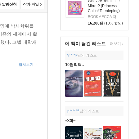
Who Are You in the
 알림신청
작가 파일
Mirror? (Princess
Catch! Teenieping)
(세이펜호환 / QR음원
BOOKMECCA 저
포함)
16,200
원
(10% 할인)
서 명예 박사학위를
널리즘의 세계에서 활
 했다. 코넬 대학개
이 책이 담긴
리스트
더보기
y****k
님의 리스트
펼쳐보기
10권의책..
p*****5
님의 리스트
소희~