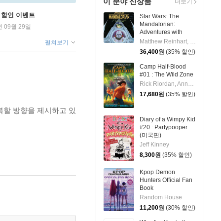
이 분야 신상품
더보기
학기 할인 이벤트
Star Wars: The
Mandalorian:
년 09월 29일
Adventures with
Grogu: Pop-Up
Matthew Reinhart, S.T. Bende
펼쳐보기
Storybook
36,400
원
(35% 할인)
Camp Half-Blood
#01 : The Wild Zone
Rick Riordan, Annabelle Oh
17,680
원
(35% 할인)
복할 방향을 제시하고 있
Diary of a Wimpy Kid
#20 : Partypooper
(미국판)
Jeff Kinney
8,300
원
(35% 할인)
Kpop Demon
Hunters Official Fan
Book
Random House
11,200
원
(30% 할인)