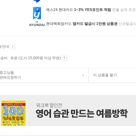
예스24 현대카드
1~3% YES포인트 적립
전월 실적 조건
현대백화점카드
앱카드 발급시 1만원 상품권
신규발급
송안내
송비 : 유료 (도서 15,000원 이상 무료)
중고상품
이 상품을 팔기
판매요청하기