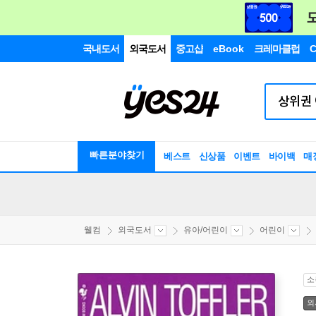
국내도서
외국도서
중고샵
eBook
크레마클럽
C
빠른분야찾기
베스트
신상품
이벤트
바이백
매
웰컴
외국도서
유아/어린이
어린이
소
외