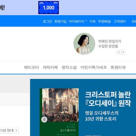
로그인
회원가입
마이페이지
카트
주문/배송
고객센터
Gl
해리포터
캐릭터북
원작소설
어린이특가세트
회원리뷰
에디션 안내