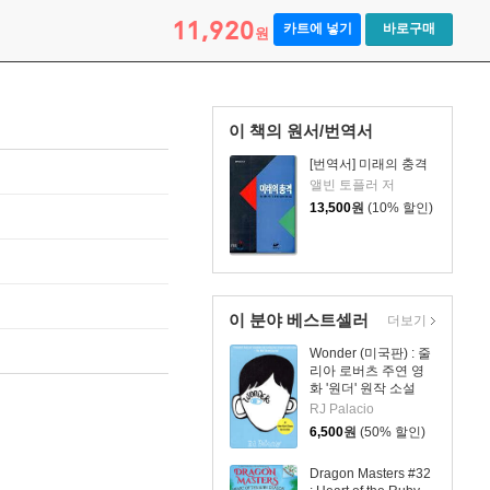
11,920
카트에 넣기
바로구매
원
이 책의 원서/번역서
[번역서] 미래의 충격
앨빈 토플러 저
13,500
원
(10% 할인)
이 분야 베스트셀러
더보기
Wonder (미국판) : 줄
리아 로버츠 주연 영
화 '원더' 원작 소설
RJ Palacio
6,500
원
(50% 할인)
Dragon Masters #32