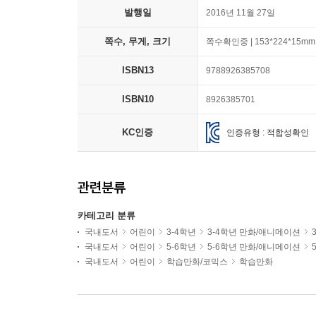
발행일
2016년 11월 27일
쪽수, 무게, 크기
쪽수확인중 | 153*224*15mm
ISBN13
9788926385708
ISBN10
8926385701
KC인증
인증유형 : 적합성확인
관련분류
카테고리 분류
국내도서
어린이
3-4학년
3-4학년 만화/애니메이션
국내도서
어린이
5-6학년
5-6학년 만화/애니메이션
국내도서
어린이
학습만화/코믹스
학습만화