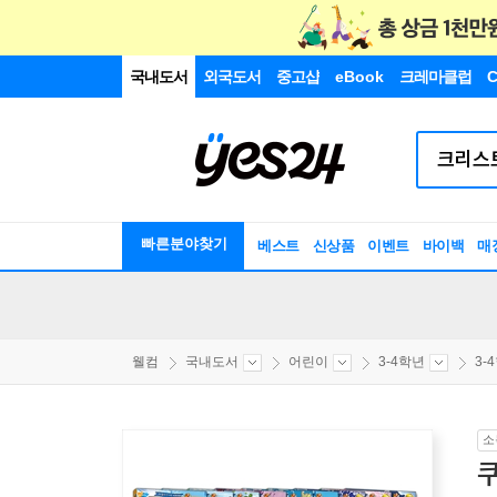
국내도서
외국도서
중고샵
eBook
크레마클럽
C
빠른분야찾기
베스트
신상품
이벤트
바이백
매
웰컴
국내도서
어린이
3-4학년
3-
소
쿠