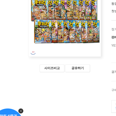
동
첫
정
판
Y
사이즈비교
공유하기
결
구