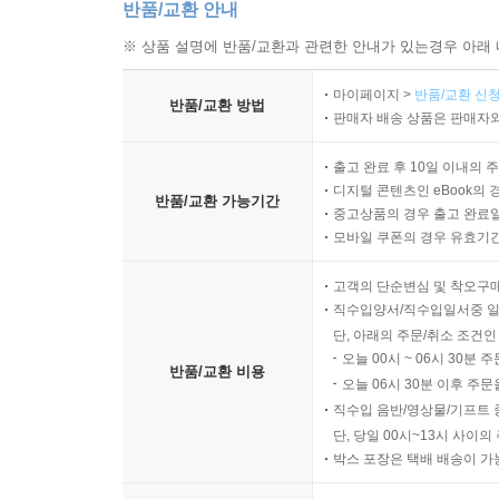
반품/교환 안내
※ 상품 설명에 반품/교환과 관련한 안내가 있는경우 아래 
마이페이지 >
반품/교환 신청
반품/교환 방법
판매자 배송 상품은 판매자와
출고 완료 후 10일 이내의 
디지털 콘텐츠인 eBook의 
반품/교환 가능기간
중고상품의 경우 출고 완료일
모바일 쿠폰의 경우 유효기간(
고객의 단순변심 및 착오구
직수입양서/직수입일서중 일
단, 아래의 주문/취소 조건인
오늘 00시 ~ 06시 30분 
반품/교환 비용
오늘 06시 30분 이후 주문
직수입 음반/영상물/기프트 
단, 당일 00시~13시 사이
박스 포장은 택배 배송이 가