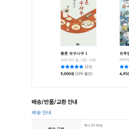
황혼 유우사쿠 1
유루캠
코토야마 글,그림
대원
AFR
|
12건
9,000
원
(10% 할인)
4,95
배송/반품/교환 안내
배송 안내
예스24 배송
배송 구분