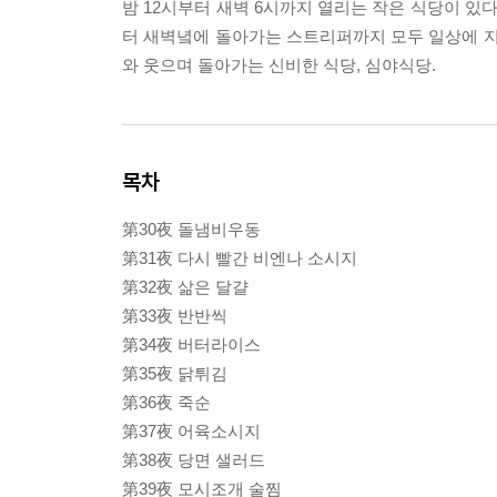
밤 12시부터 새벽 6시까지 열리는 작은 식당이 있
터 새벽녘에 돌아가는 스트리퍼까지 모두 일상에 지
와 웃으며 돌아가는 신비한 식당, 심야식당.
목차
第30夜 돌냄비우동
第31夜 다시 빨간 비엔나 소시지
第32夜 삶은 달걀
第33夜 반반씩
第34夜 버터라이스
第35夜 닭튀김
第36夜 죽순
第37夜 어육소시지
第38夜 당면 샐러드
第39夜 모시조개 술찜