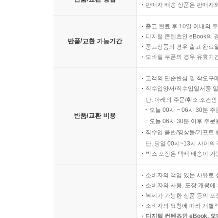
판매자 배송 상품은 판매자와
출고 완료 후 10일 이내의 
디지털 콘텐츠인 eBook의 
반품/교환 가능기간
중고상품의 경우 출고 완료일
모바일 쿠폰의 경우 유효기간(
고객의 단순변심 및 착오구
직수입양서/직수입일서중 일
단, 아래의 주문/취소 조건인
오늘 00시 ~ 06시 30분 
반품/교환 비용
오늘 06시 30분 이후 주문
직수입 음반/영상물/기프트 
단, 당일 00시~13시 사이
박스 포장은 택배 배송이 가
소비자의 책임 있는 사유로 
소비자의 사용, 포장 개봉에 
복제가 가능한 상품 등의 포장을 
소비자의 요청에 따라 개별
디지털 컨텐츠인 eBook, 