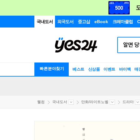
국내도서
외국도서
중고샵
eBook
크레마클럽
C
빠른분야찾기
베스트
신상품
이벤트
바이백
매
웰컴
국내도서
만화/라이트노벨
드라마