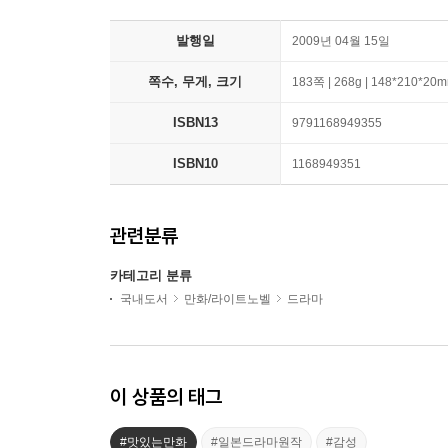
발행일
2009년 04월 15일
쪽수, 무게, 크기
183쪽 | 268g | 148*210*20
ISBN13
9791168949355
ISBN10
1168949351
관련분류
카테고리 분류
국내도서
만화/라이트노벨
드라마
이 상품의 태그
#맛있는만화
#일본드라마원작
#감성