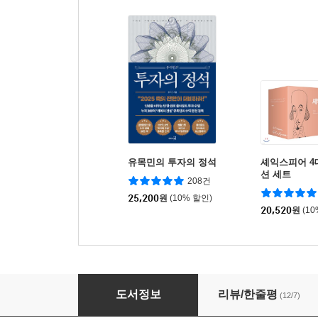
유목민의 투자의 정석
셰익스피어 4
션 세트
208건
25,200
원
(10% 할인)
20,520
원
(1
심야식당 3
도서정보
리뷰/한줄평
(12/7)