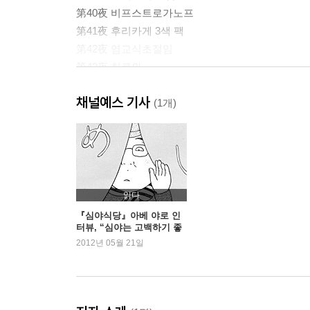
第40夜 비프스트로가노프
第41夜 후리카게 3색 팩
第42夜 염교식초절임
第43夜 치쿠와
입가심 양하
채널예스 기사
(1개)
읽다
『심야식당』아베 야로 인
터뷰, “심야는 고백하기 좋
은 특별한 시간”
2012년 05월 21일