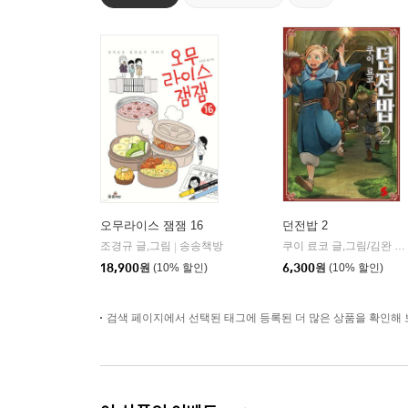
오무라이스 잼잼 16
던전밥 2
조경규 글,그림
송송책방
쿠이 료코 글,그림/김완 역
|
18,900
원
(10% 할인)
6,300
원
(10% 할인)
검색 페이지에서 선택된 태그에 등록된 더 많은 상품을 확인해 