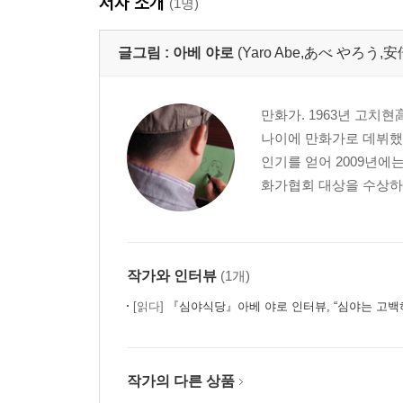
저자 소개
(1명)
글그림 :
아베 야로
(Yaro Abe,あべ やろう,安
만화가. 1963년 고치현
나이에 만화가로 데뷔했
인기를 얻어 2009년에
화가협회 대상을 수상하는
작가와 인터뷰
(1개)
[읽다]
『심야식당』아베 야로 인터뷰, “심야는 고백하기
작가의 다른 상품