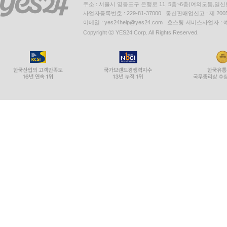
주소 : 서울시 영등포구 은행로 11, 5층~6층(여의도동,일신
사업자등록번호 : 229-81-37000 통신판매업신고 : 제 200
이메일 : yes24help@yes24.com 호스팅 서비스사업자 :
Copyright ⓒ YES24 Corp. All Rights Reserved.