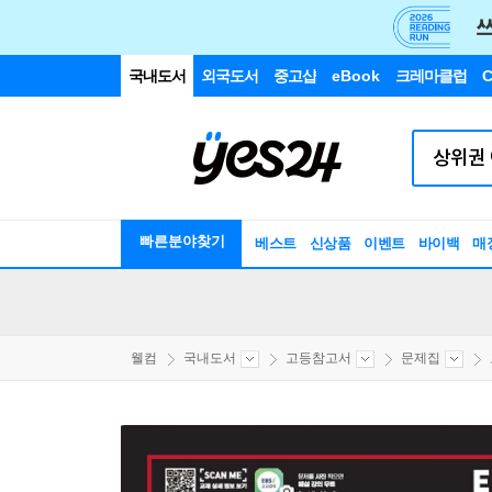
국내도서
외국도서
중고샵
eBook
크레마클럽
C
빠른분야찾기
베스트
신상품
이벤트
바이백
매
웰컴
국내도서
고등참고서
문제집