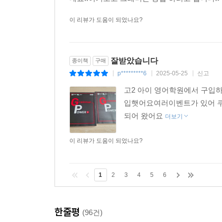
이 리뷰가 도움이 되었나요?
잘받았습니다
종이책
구매
p*********6
2025-05-25
신고
|
|
|
고2 아이 영어학원에서 구입
입햇어요여러이벤트가 있어 
되어 왔어요
더보기
이 리뷰가 도움이 되었나요?
1
2
3
4
5
6
한줄평
(96건)