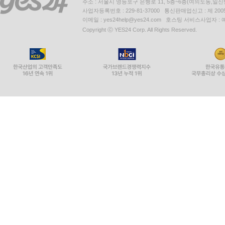
주소 : 서울시 영등포구 은행로 11, 5층~6층(여의도동,일신
사업자등록번호 : 229-81-37000 통신판매업신고 : 제 200
이메일 : yes24help@yes24.com 호스팅 서비스사업자 :
Copyright ⓒ YES24 Corp. All Rights Reserved.