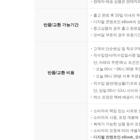
판매자 배송 상품은 판매자와
출고 완료 후 10일 이내의 
디지털 콘텐츠인 eBook의 
반품/교환 가능기간
중고상품의 경우 출고 완료일
모바일 쿠폰의 경우 유효기간(
고객의 단순변심 및 착오구
직수입양서/직수입일서중 일
단, 아래의 주문/취소 조건인
오늘 00시 ~ 06시 30분 
반품/교환 비용
오늘 06시 30분 이후 주문
직수입 음반/영상물/기프트 
단, 당일 00시~13시 사이
박스 포장은 택배 배송이 가
소비자의 책임 있는 사유로 
소비자의 사용, 포장 개봉에 
복제가 가능한 상품 등의 포장을 
소비자의 요청에 따라 개별
디지털 컨텐츠인 eBook, 