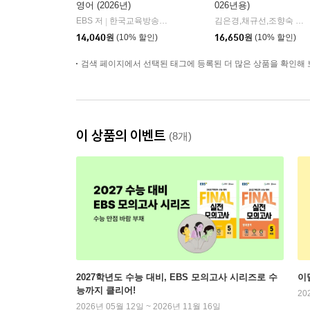
영어 (2026년)
026년용)
EBS 저
한국교육방송공사
김은경,채규선,조향숙 등저
|
14,040
원
(10% 할인)
16,650
원
(10% 할인)
검색 페이지에서 선택된 태그에 등록된 더 많은 상품을 확인해 
이 상품의 이벤트
(8개)
2027학년도 수능 대비, EBS 모의고사 시리즈로 수
이
능까지 클리어!
20
2026년 05월 12일 ~ 2026년 11월 16일