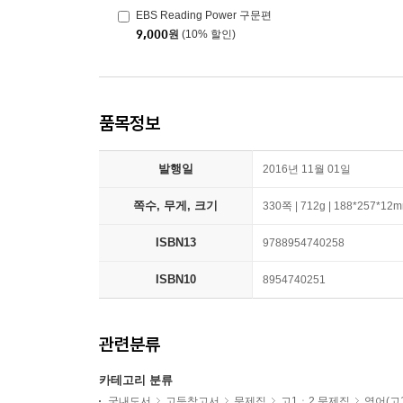
EBS Reading Power 구문편
9,000
원
(10% 할인)
품목정보
발행일
2016년 11월 01일
쪽수, 무게, 크기
330쪽 | 712g | 188*257*12
ISBN13
9788954740258
ISBN10
8954740251
관련분류
카테고리 분류
국내도서
고등참고서
문제집
고1ㆍ2 문제집
영어(고1