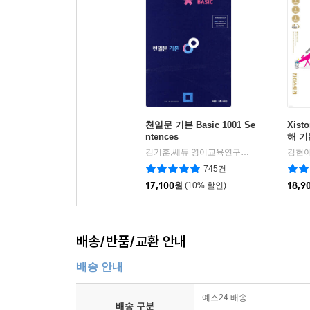
천일문 기본 Basic 1001 Se
Xis
ntences
해 기본
김기훈,쎄듀 영어교육연구센터 저
쎄듀(CED
김현아
|
745건
17,100
원
(10% 할인)
18,9
배송/반품/교환 안내
배송 안내
예스24 배송
배송 구분