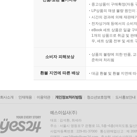
중고상품이 구매확정(자동 
LP상품의 재생 불량 원인이 기
시간의 경과에 의해 재판매가
전자상거래 등에서의 소비자
eBook 세트 상품은 일괄 
1개의 상품으로 취급 및 판매
우, 세트 상품 전부 및 세트
상품의 불량에 의한 반품, 교
소비자 피해보상
준하여 처리됨
환불 지연에 따른 배상
대금 환불 및 환불 지연에 
회사소개
인재채용
이용약관
개인정보처리방침
청소년보호정책
도서홍보안내
대표 : 김석환, 최세라
주소 : 서울시 영등포구 은행로 11, 5층~6층(여의도동,일신
사업자등록번호 : 229-81-37000 통신판매업신고 : 제 200
이메일 : yes24help@yes24.com 호스팅 서비스사업자 :