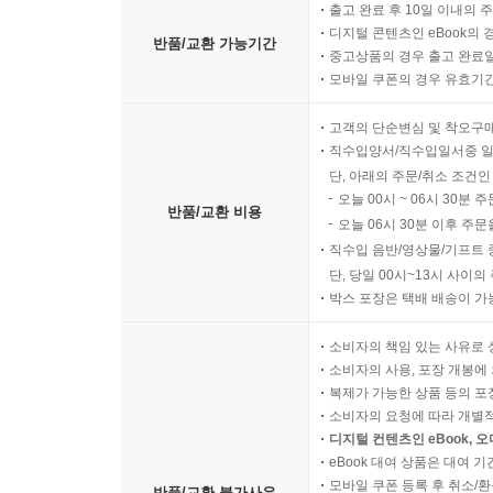
출고 완료 후 10일 이내의 
디지털 콘텐츠인 eBook의 
반품/교환 가능기간
중고상품의 경우 출고 완료일
모바일 쿠폰의 경우 유효기간(
고객의 단순변심 및 착오구
직수입양서/직수입일서중 일
단, 아래의 주문/취소 조건인
오늘 00시 ~ 06시 30분 
반품/교환 비용
오늘 06시 30분 이후 주문
직수입 음반/영상물/기프트 
단, 당일 00시~13시 사이
박스 포장은 택배 배송이 가
소비자의 책임 있는 사유로 
소비자의 사용, 포장 개봉에 
복제가 가능한 상품 등의 포장을 
소비자의 요청에 따라 개별
디지털 컨텐츠인 eBook, 
eBook 대여 상품은 대여 기
모바일 쿠폰 등록 후 취소/환
반품/교환 불가사유