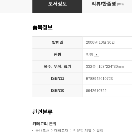
인간적인 창의성
도서정보
리뷰/한줄평
(0/0)
품목정보
발행일
2006년 10월 30일
판형
양장
쪽수, 무게, 크기
332쪽 | 153*224*30mm
ISBN13
9788942610723
ISBN10
8942610722
관련분류
카테고리 분류
국내도서
대학교재
인문학 계열
철학