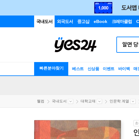
국내도서
외국도서
중고샵
eBook
크레마클럽
C
빠른분야찾기
베스트
신상품
이벤트
바이백
매
웰컴
국내도서
대학교재
인문학 계열
소