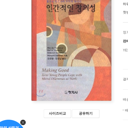
하
첫
정
판
Y
결
배
배
사이즈비교
공유하기