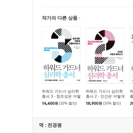
- 젊은 배우들을 만나다
- 개인적인 것과 전문적인 것 사이의 타협
작가의 다른 상품
- 윤리적 단절들을 가로지르기
Chapter 5 우리가 배운 것들
- 3가지 괘적들과 도덕적 자유의 곤경
- 다시 생각해 보는 처음의 시나리오
- 젊은 언론인, 과학자, 그리고 배우들을 비교하기
- 연령 집단 간 차이들
Chapter 6 GW 권장하기
- GW의 6가지 요인
하워드 가드너 심리학
하워드 가드너 심리학
총서 3 - 창조성은 어떻
총서 2 - 인간은 어떻게
총
- Good Work에 대한 방편: 나로부터 견해
게 만들어지는가
배우는가
14,400
원
(10% 할인)
18,900
원
(10% 할인)
2
- 메시지
Appemdix 연구 방법
역 :
전경원
- 연구 참여자