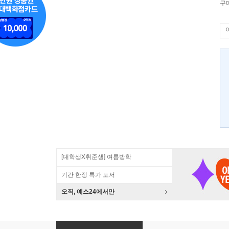
구
[대학생X취준생] 여름방학
기간 한정 특가 도서
오직, 예스24에서만