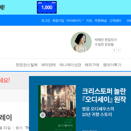
로그인
회원가입
마이페이지
카트
주문/배송
고객센터
Gl
한정판스틸북
예약판매
애니메이션관
해외구매
원데이특가
세요!
루레이
월 31일
원서 :
The Devil Wears Prada