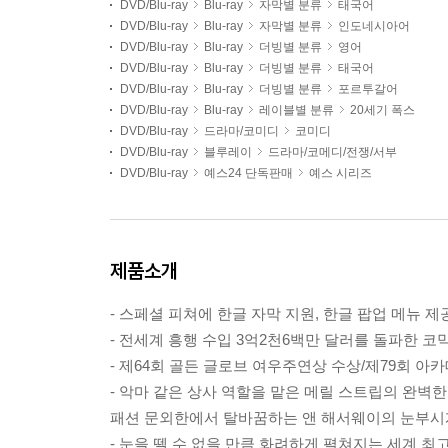
DVD/Blu-ray
Blu-ray
자막별 분류
태국어
DVD/Blu-ray
Blu-ray
자막별 분류
인도네시아어
DVD/Blu-ray
Blu-ray
더빙별 분류
영어
DVD/Blu-ray
Blu-ray
더빙별 분류
태국어
DVD/Blu-ray
Blu-ray
더빙별 분류
포르투갈어
DVD/Blu-ray
Blu-ray
레이블별 분류
20세기 폭스
DVD/Blu-ray
드라마/코미디
코미디
DVD/Blu-ray
블루레이
드라마/코메디/전쟁/서부
DVD/Blu-ray
예스24 단독판매
예스 시리즈
제품소개
- 스페셜 피쳐에 한글 자막 지원, 한글 팝업 메뉴 
- 전세계 흥행 수입 3억2천6백만 달러를 돌파한 
- 제64회 골든 글로브 여우주연상 수상/제79회 
- 악마 같은 상사 역할을 맡은 메릴 스트립의 완벽한
패션 문외한에서 탈바꿈하는 앤 해서웨이의 눈부시
- 눈을 뗄 수 없을 만큼 화려하게 펼쳐지는 세계 최