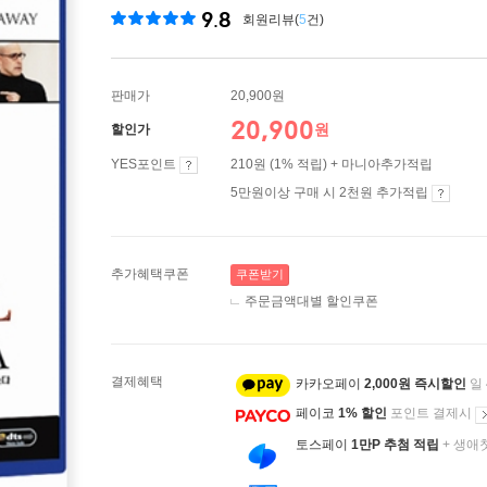
9.8
회원리뷰(
5
건)
판매가
20,900원
20,900
원
할인가
YES포인트
210원 (1% 적립) + 마니아추가적립
5만원이상 구매 시 2천원 추가적립
추가혜택쿠폰
쿠폰받기
주문금액대별 할인쿠폰
결제혜택
카카오페이
2,000원 즉시할인
일
페이코
1% 할인
포인트 결제시
토스페이
1만P 추첨 적립
+ 생애