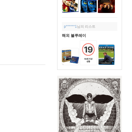
p******1
님의 리스트
해외 블루레이