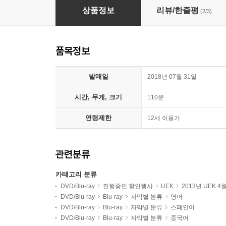
악마는 프라다를 입는다 : 블루레이
상품정보
리뷰/한줄평
(2/3)
품목정보
발매일
2018년 07월 31일
시간, 무게, 크기
110분
연령제한
12세 이용가
관련분류
카테고리 분류
DVD/Blu-ray
진행중인 할인행사
UEK
2013년 UEK 4
DVD/Blu-ray
Blu-ray
자막별 분류
영어
DVD/Blu-ray
Blu-ray
자막별 분류
스페인어
DVD/Blu-ray
Blu-ray
자막별 분류
중국어