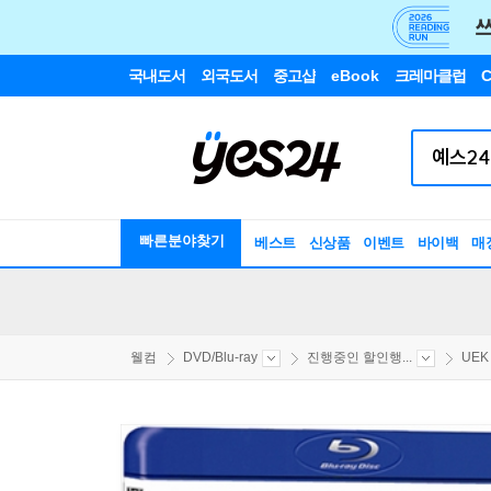
국내도서
외국도서
중고샵
eBook
크레마클럽
C
빠른분야찾기
베스트
신상품
이벤트
바이백
매
웰컴
DVD/Blu-ray
진행중인 할인행...
UEK