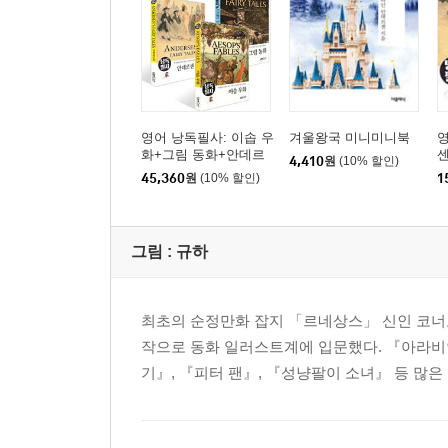
영어 낭독필사: 이솝 우
겨울왕국 미니미니북
영
화+그림 동화+안데르
센
4,410
원
(10% 할인)
센 동화 세트
45,360
원
(10% 할인)
1
그림 :
규하
최초의 순정만화 잡지 「르네상스」 신인 코너
작으로 동화 일러스트계에 입문했다. 『아라비안
기』, 『피터 팬』, 『성냥팔이 소녀』 등 많은