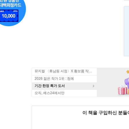
뮤지컬 〈휴남동 서점〉X 황보름 작가 북토크
2026 젊은 작가 1위 : 청예
기간 한정 특가 도서
오직, 예스24에서만
이 책을 구입하신 분