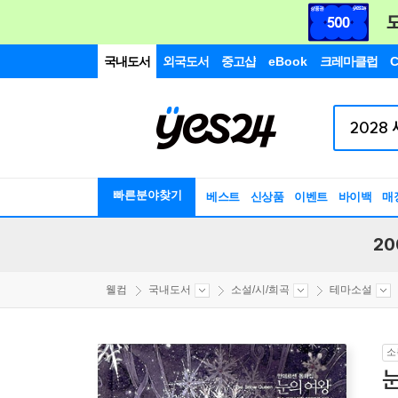
국내도서
외국도서
중고샵
eBook
크레마클럽
C
빠른분야찾기
베스트
신상품
이벤트
바이백
매
20
웰컴
국내도서
소설/시/희곡
테마소설
소