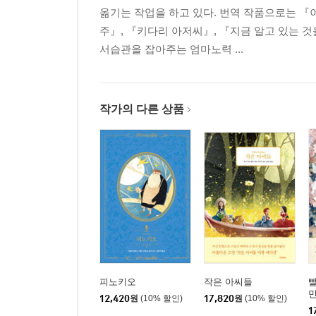
옮기는 작업을 하고 있다. 번역 작품으로는 『
주』, 『키다리 아저씨』, 『지금 알고 있는 
서습관을 잡아주는 엄마노력 ...
작가의 다른 상품
피노키오
작은 아씨들
빨
민
12,420
원
(10% 할인)
17,820
원
(10% 할인)
1