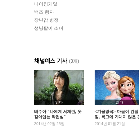
나이팅게일
백조 왕자
장난감 병정
성냥팔이 소녀
채널예스 기사
(3개)
읽다
읽다
배수아 “나에게 서재란, 옷
<겨울왕국> 마음이 간질
갈아입는 작업실”
질, 복고에 기대지 않은 
재함
2014년 02월 25일
2014년 01월 21일