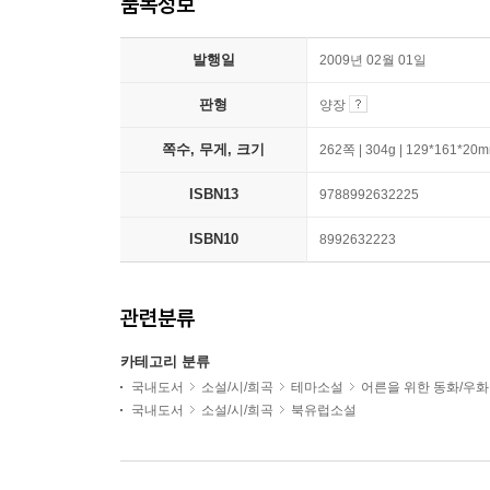
품목정보
발행일
2009년 02월 01일
판형
양장
쪽수, 무게, 크기
262쪽 | 304g | 129*161*20
ISBN13
9788992632225
ISBN10
8992632223
관련분류
카테고리 분류
국내도서
소설/시/희곡
테마소설
어른을 위한 동화/우화
국내도서
소설/시/희곡
북유럽소설