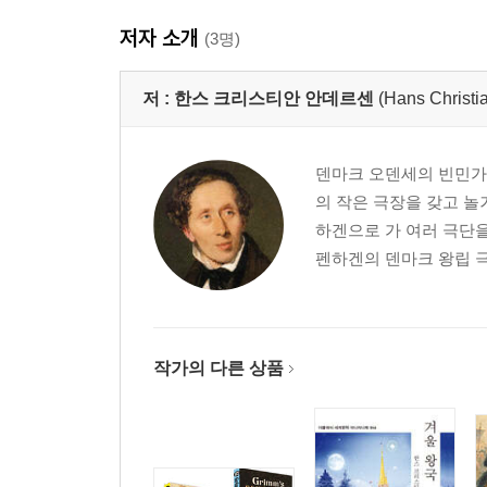
저자 소개
(3명)
저 :
한스 크리스티안 안데르센
(Hans Christi
덴마크 오덴세의 빈민가에
의 작은 극장을 갖고 놀
하겐으로 가 여러 극단을
펜하겐의 덴마크 왕립 극
작가의 다른 상품