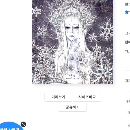
한
정
판
Y
결
미리보기
사이즈비교
배
공유하기
배