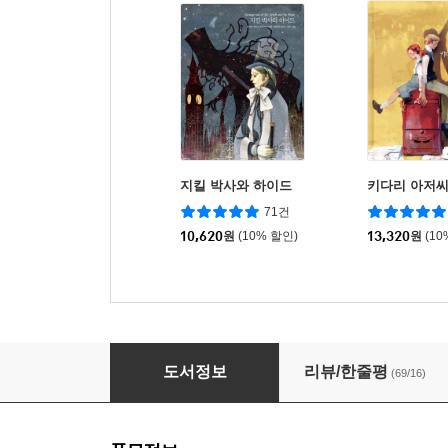
지킬 박사와 하이드
키다리 아저
71건
10,620
원
(10% 할인)
13,320
원
(10
눈의 여왕
도서정보
리뷰/한줄평
(69/16)