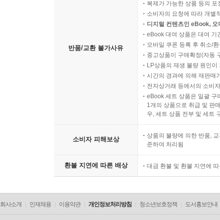
복제가 가능한 상품 등의 포장을 
“힐러리가 자유주의의 아이콘이 아닐 수도 있다.
소비자의 요청에 따라 개별
못하고 있는 여자, 어린이, 노인을 위해 싸운다.
디지털 컨텐츠인 eBook, 
eBook 대여 상품은 대여 기
포데스타의 말이다.
모바일 쿠폰 등록 후 취소/환
반품/교환 불가사유
중고상품이 구매확정(자동 
이제 ‘클린턴’이라는 이름은 세기의 추문을 일으키
LP상품의 재생 불량 원인이 기
실용주의 노선을 지켜내며 이번 세기에 커다란 획을
시간의 경과에 의해 재판매가
전자상거래 등에서의 소비자
eBook 세트 상품은 일괄 
1개의 상품으로 취급 및 판매
우, 세트 상품 전부 및 세트
상품의 불량에 의한 반품, 교
소비자 피해보상
준하여 처리됨
환불 지연에 따른 배상
대금 환불 및 환불 지연에 
회사소개
인재채용
이용약관
개인정보처리방침
청소년보호정책
도서홍보안내