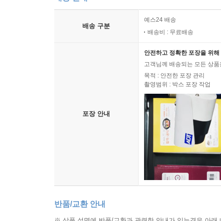
‘화이트워터 스캔들’ 등 여전히 풀리지 않은 온
불투명한 기업가들의 의뢰를 받아들였다. 양극화와
예스24 배송
배송 구분
배송비 : 무료배송
신보수주의 외교정책에 우호적이던 견해와 행보는 
안전하고 정확한 포장을 위해 
시리아 강경 응징을 지지했다. 또한 1993년 퍼
고객님께 배송되는 모든 상품을
받으며 정책 면에서도 큰 실패를 맛보았다. 그 
목적 : 안전한 포장 관리
인종차별과 여성차별이라는 대립 구도를 양산했다는
촬영범위 : 박스 포장 작업
마녀인가 잔 다르크인가? 소크라테스의 악처인가
세기의 성추문 피해자인가? 중도 실용주의 정치
포장 안내
대변자인가 거대 기업의 검은 수혜자인가? 힐러리 
앞으로의 미국과 세계 정치가 힐러리에게 거는 기
미국 정치사에서 보다 진보적이며 평화적인 노선을
외교정책 및 국가안보 관련 기관들은 너무나 비대
분명 전쟁 지지자로서 비판을 받았으나, 보다 실무
반품/교환 안내
※ 상품 설명에 반품/교환과 관련한 안내가 있는경우 아래 