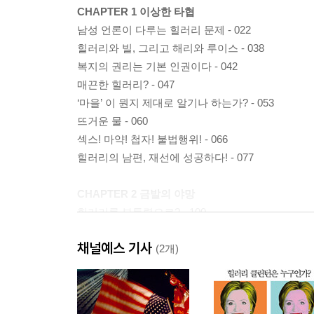
CHAPTER 1 이상한 타협
남성 언론이 다루는 힐러리 문제 - 022
힐러리와 빌, 그리고 해리와 루이스 - 038
복지의 권리는 기본 인권이다 - 042
매끈한 힐러리? - 047
‘마을’ 이 뭔지 제대로 알기나 하는가? - 053
뜨거운 물 - 060
섹스! 마약! 첩자! 불법행위! - 066
힐러리의 남편, 재선에 성공하다! - 077
CHAPTER 2 금발의 야망
힐러리를 부통령으로? - 100
가정에서 해방된 힐러리 - 105
채널예스 기사
힐러리는 자유주의자 아니다 - 111
(2개)
힐러리, 뉴욕의 진보주의자 - 118
힐러리 클린턴의 ‘보다 작은 걸음들’ - 124
상원의원이 될 여자 - 143