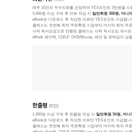
매주 10건의 우수리뷰를 선정하여 YES포인트 3만원을 드
3,000원 이상 구매 후 리뷰 작성 시
일반회원 300원, 마니아
“여자로서 대통령 선거에 출마한 것이 어떤 의미
eBook은 다운로드 후 작성한 리뷰만 YES포인트 지급됩니
하지만, 나는 내가 최고의 대통령이 될 수 있다고 
클래스는 첫번째 회차 주문확정 시점부터 마지막 회차 주문
사락 독서모임으로 진행된 클래스는 사락 독서모임 게시판
미국 최초 여성 대통령이 된 힐러리 클린턴. 세계 
eBook 페이백, CD/LP, DVD/Blu-ray, 패션 및 판매금
『힐러리 클린턴은 누구인가?』는 20여 년이 넘
진보 칼럼니스트들의 다양한 견해를 통해 다채롭게 파
2015년까지 실린 힐러리 클린턴에 대한 칼럼을 엄
진보주의자들의 희망이었던 열풍의 주인공 버니 샌
세계 최강대국 미국의 민심은 합리와 실용과 중도
있을까? 미국과 세계는 힐러리 클린턴의 기나긴 
한줄평
(0건)
진정한 얼굴은 무엇이며 앞으로 미국 정치는 어
못하더라도, 이 다양한 질문에 대한 다양한 시각
1,000원 이상 구매 후 한줄평 작성 시
일반회원 50원, 마니
eBook은 다운로드 후 작성한 리뷰만 YES포인트 지급됩니
되짚어줄 것이다.
클래스는 첫번째 회차 주문확정 시점부터 마지막 회차 주문
eBook 페이백, CD/LP, DVD/Blu-ray, 패션 및 판매금