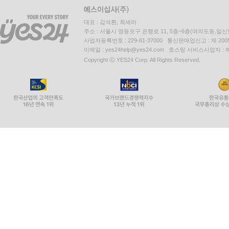
대표 : 김석환, 최세라
주소 : 서울시 영등포구 은행로 11, 5층~6층(여의도동,일신
사업자등록번호 : 229-81-37000 통신판매업신고 : 제 200
이메일 : yes24help@yes24.com 호스팅 서비스사업자 :
Copyright ⓒ YES24 Corp. All Rights Reserved.