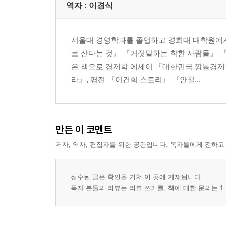
힐러리는 옳은 일을 한다 - 326
역자 : 이경식
CHAPTER 4 강경론자인가 인도주의자인가?
서울대 경영학과를 졸업하고 경희대 대학원에서
국무부 장관 힐러리 클린턴 - 334
로 산다는 것』 『거짓말하는 착한 사람들』 
힐러리 클린턴, 국무부 여성주의자? - 360
은 책으로 경제학 에세이 『대한민국 깡통경제학
라』, 평전 『이건희 스토리』 『안철...
CHAPTER 5 누가 준비되어 있는가?
내가 그녀에게 투표하려는 이유 - 376
여성 대통령을 반대하는 여성주의적 관점 - 382
그녀의 차례가 아니다 - 388
만든 이 코멘트
힐러리가 이미? - 395
저자, 역자, 편집자를 위한 공간입니다. 독자들에게 전하고
힐러리라는 이름의 매 - 400
누가 힐러리를 지지할 준비가 되어 있는가? - 419
힐러리는 좌파 경쟁자를 이길 수 있을까? - 443
접수된 글은 확인을 거쳐 이 곳에 게재됩니다.
독자 분들의 리뷰는 리뷰 쓰기를, 책에 대한 문의는 1:
편저자·필자 소개 466