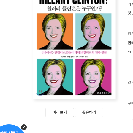
리
첫
정
판
Y
결
구
미리보기
공유하기