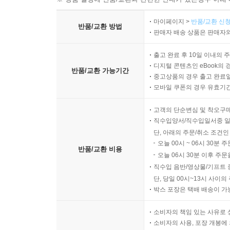
‘팍스 아메리카나’를 일궜던 미국은 오로지 미국만
함정에 빠져 있다. 미국과 힘이 전보다 줄고 세계
마이페이지 >
반품/교환 신청
반품/교환 방법
우선 국민에게 솔직해야 한다고 칼럼니스트 아나톨 
판매자 배송 상품은 판매자와
기후 변화 대처에 이르기까지, 미국 정신이 무조건
출고 완료 후 10일 이내의 
디지털 콘텐츠인 eBook의 
이처럼 대외 문제에서든 복잡한 국내 문제든, 힐
반품/교환 가능기간
중고상품의 경우 출고 완료일
능력 있는 변호사이자 한 가정을 이끄는 아내이자
모바일 쿠폰의 경우 유효기간(
담긴 의미를 대중은 종종 잊곤 한다.
고객의 단순변심 및 착오구
직수입양서/직수입일서중 일
힐러리는 늘 ‘보다 작은 발걸음들’로부터 변화가 
단, 아래의 주문/취소 조건인
복무할 당시, 작고 쉬운 변화를 중시하는 정치 
오늘 00시 ~ 06시 30분 
세계 정치에 중요한 부분이다. 타라 맥켈비는 ‘하
반품/교환 비용
오늘 06시 30분 이후 주문
국무부 장관 당시 여성 문제, 시민과 노동자의 권리
직수입 음반/영상물/기프트 
단, 당일 00시~13시 사이
힐러리는 보수적인 집안에서 태어났지만 진보의 
박스 포장은 택배 배송이 가
견뎌내고 미국 첫 여성 대통령이 되었다. 이중성
소비자의 책임 있는 사유로 
수 없는 것이었는지도 모른다는 견해도 있다.
소비자의 사용, 포장 개봉에 