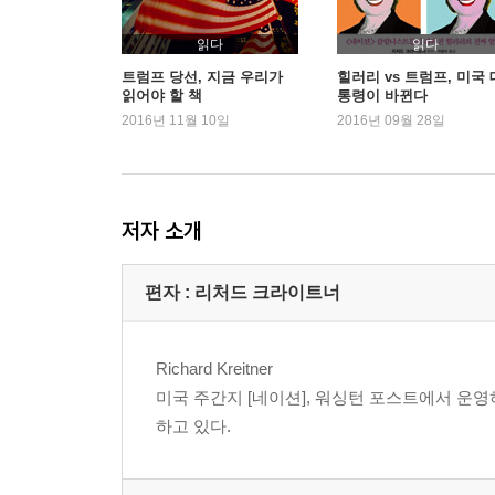
금발의 야망 - 159
읽다
읽다
CHAPTER 3 무한 출혈 경주
트럼프 당선, 지금 우리가
힐러리 vs 트럼프, 미국 
읽어야 할 책
통령이 바뀐다
힐러리라는 브랜드 - 168
2016년 11월 10일
2016년 09월 28일
힐러리 로댐 클린턴, 아무도 알아주지 않을 수 있다 - 
힐러리가 뭘 잘못했을까? - 198
강경파 힐러리 - 203
대세 상원의원 - 208
저자 소개
힐러리 주식회사 - 215
여자들은 힐러리를 어떻게 바라볼까? - 245
편자 : 리처드 크라이트너
힐러리 클린턴은 누구인가? - 260
승리할 수 있고 또 통치할 수 있는 어떤 진보주의자 - 
눈물 흘리는 마녀와 수상한 무슬림 - 275
Richard Kreitner
인종주의 정치, 클린턴 스타일 - 283
미국 주간지 [네이션], 워싱턴 포스트에서 운영하는 웹
무한 출혈 경주 - 295
하고 있다.
힐러리가 여자에게 주는 선물 - 317
힐러리의 여성주의 - 322