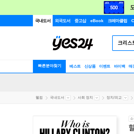
국내도서
외국도서
중고샵
eBook
크레마클럽
C
빠른분야찾기
베스트
신상품
이벤트
바이백
매
웰컴
국내도서
사회 정치
정치/외교
소