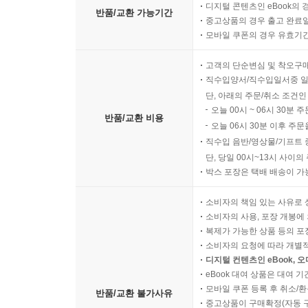
디지털 콘텐츠인 eBook의 
반품/교환 가능기간
중고상품의 경우 출고 완료일
모바일 쿠폰의 경우 유효기간(
고객의 단순변심 및 착오구
직수입양서/직수입일서중 일
단, 아래의 주문/취소 조건인
오늘 00시 ~ 06시 30분 
반품/교환 비용
오늘 06시 30분 이후 주문
직수입 음반/영상물/기프트 
단, 당일 00시~13시 사이
박스 포장은 택배 배송이 가
소비자의 책임 있는 사유로 
소비자의 사용, 포장 개봉에 
복제가 가능한 상품 등의 포장을 
소비자의 요청에 따라 개별
디지털 컨텐츠인 eBook, 
eBook 대여 상품은 대여 기
모바일 쿠폰 등록 후 취소/환
반품/교환 불가사유
중고상품이 구매확정(자동 