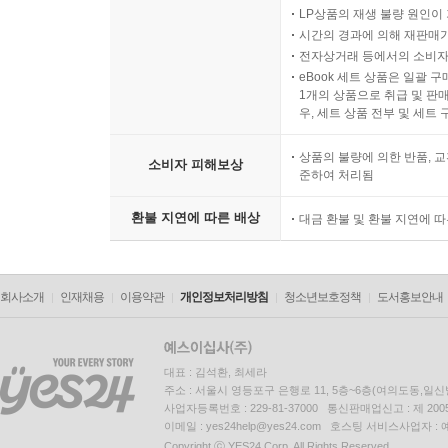
LP상품의 재생 불량 원인이 기
시간의 경과에 의해 재판매가
전자상거래 등에서의 소비자
eBook 세트 상품은 일괄 
1개의 상품으로 취급 및 판매
우, 세트 상품 전부 및 세트
상품의 불량에 의한 반품, 교
소비자 피해보상
준하여 처리됨
환불 지연에 따른 배상
대금 환불 및 환불 지연에 
회사소개
인재채용
이용약관
개인정보처리방침
청소년보호정책
도서홍보안내
대표 : 김석환, 최세라
주소 : 서울시 영등포구 은행로 11, 5층~6층(여의도동,일신
사업자등록번호 : 229-81-37000 통신판매업신고 : 제 200
이메일 : yes24help@yes24.com 호스팅 서비스사업자 :
Copyright ⓒ YES24 Corp. All Rights Reserved.