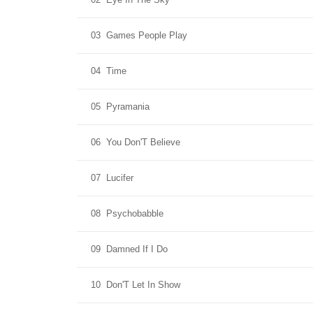
03
Games People Play
04
Time
05
Pyramania
06
You Don'T Believe
07
Lucifer
08
Psychobabble
09
Damned If I Do
10
Don'T Let In Show