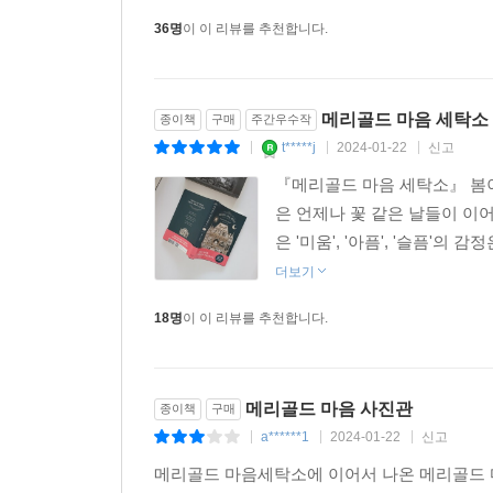
36명
이 이 리뷰를 추천합니다.
메리골드 마음 세탁소
종이책
구매
주간우수작
t*****j
2024-01-22
신고
|
|
|
『메리골드 마음 세탁소』 봄이
은 언제나 꽃 같은 날들이 이
은 '미움', '아픔', '슬픔'의
더보기
18명
이 이 리뷰를 추천합니다.
메리골드 마음 사진관
종이책
구매
a******1
2024-01-22
신고
|
|
|
메리골드 마음세탁소에 이어서 나온 메리골드 