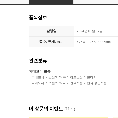
품목정보
발행일
2024년 01월 12일
쪽수, 무게, 크기
576쪽 | 135*200*35mm
관련분류
카테고리 분류
국내도서
소설/시/희곡
장르소설
판타지
국내도서
소설/시/희곡
한국소설
한국 장편소설
이 상품의 이벤트
(11개)