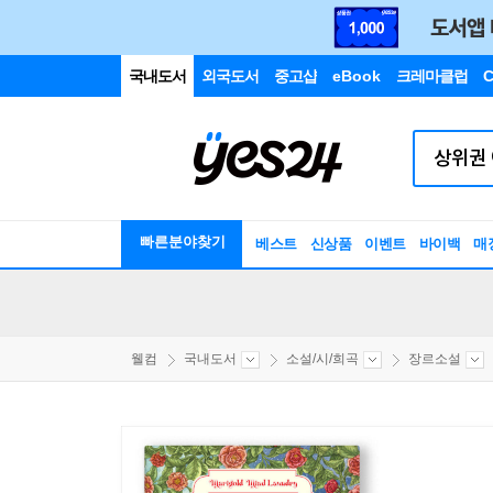
국내도서
외국도서
중고샵
eBook
크레마클럽
C
빠른분야찾기
베스트
신상품
이벤트
바이백
매
웰컴
국내도서
소설/시/희곡
장르소설