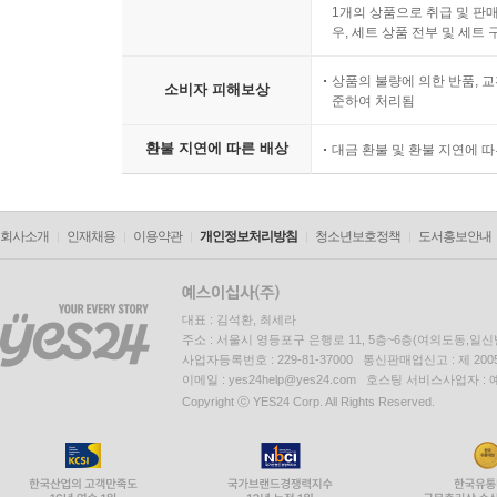
1개의 상품으로 취급 및 판매
우, 세트 상품 전부 및 세트
상품의 불량에 의한 반품, 교
소비자 피해보상
준하여 처리됨
환불 지연에 따른 배상
대금 환불 및 환불 지연에 
회사소개
인재채용
이용약관
개인정보처리방침
청소년보호정책
도서홍보안내
대표 : 김석환, 최세라
주소 : 서울시 영등포구 은행로 11, 5층~6층(여의도동,일신
사업자등록번호 : 229-81-37000 통신판매업신고 : 제 200
이메일 : yes24help@yes24.com 호스팅 서비스사업자 :
Copyright ⓒ YES24 Corp. All Rights Reserved.