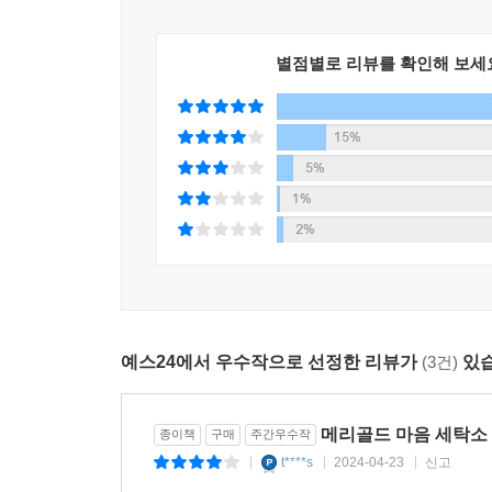
별점별로 리뷰를 확인해 보세
15%
5%
1%
2%
예스24에서 우수작으로 선정한 리뷰가
(3건)
있습
메리골드 마음 세탁소
종이책
구매
주간우수작
t****s
2024-04-23
신고
|
|
|