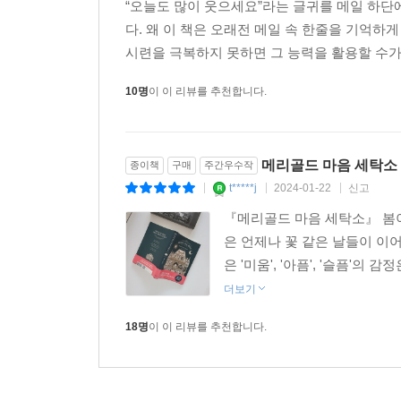
“오늘도 많이 웃으세요”라는 글귀를 메일 하단
다. 왜 이 책은 오래전 메일 속 한줄을 기억하
시련을 극복하지 못하면 그 능력을 활용할 수가 
10명
이 이 리뷰를 추천합니다.
메리골드 마음 세탁소
종이책
구매
주간우수작
t*****j
2024-01-22
신고
|
|
|
『메리골드 마음 세탁소』 봄이
은 언제나 꽃 같은 날들이 이
은 '미움', '아픔', '슬픔'의
더보기
18명
이 이 리뷰를 추천합니다.