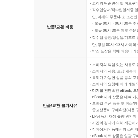
고객의 단순변심 및 착오구
직수입양서/직수입일서중 일
단, 아래의 주문/취소 조건인
오늘 00시 ~ 06시 30분 
반품/교환 비용
오늘 06시 30분 이후 주문
직수입 음반/영상물/기프트 
단, 당일 00시~13시 사이
박스 포장은 택배 배송이 가
소비자의 책임 있는 사유로 
소비자의 사용, 포장 개봉에 
복제가 가능한 상품 등의 포장을 
소비자의 요청에 따라 개별
디지털 컨텐츠인 eBook, 
eBook 대여 상품은 대여 기
모바일 쿠폰 등록 후 취소/환
반품/교환 불가사유
중고상품이 구매확정(자동 
LP상품의 재생 불량 원인이 기
시간의 경과에 의해 재판매가
전자상거래 등에서의 소비자
eBook 세트 상품은 일괄 