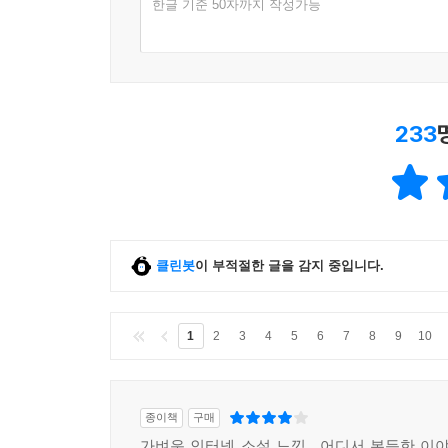
한글 기준 50자까지 작성가능
233
클린봇
이 부적절한 글을 감지 중입니다.
1
2
3
4
5
6
7
8
9
10
종이책
구매
가벼운 인터넷 소설 느낌.. 어디서 본듯한 이야