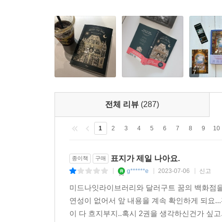
7
전체 리뷰
(287)
1
2
3
4
5
6
7
8
9
10
표지가 제일 나아요.
종이책
구매
g******e
2023-07-06
신고
|
|
|
미드나잇라이브러리와 달러구트 꿈의 백화점을 기
연성이 없어서 앞 내용을 계속 확인하게 되요.
이 다 흐지부지..혹시 2권을 생각하신건가 싶고.