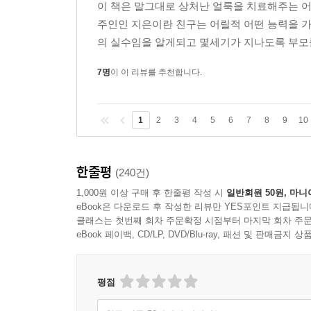
이 책은 말그대로 상처난 얼룩을 치료해주는 어
주인인 지은이란 친구는 어릴적 어떤 능력을 가
의 실수임을 알게되고 몇세기가 지나도록 부모
7명
이 이 리뷰를 추천합니다.
1
2
3
4
5
6
7
8
9
10
한줄평
(240건)
1,000원 이상 구매 후 한줄평 작성 시
일반회원 50원, 마니
eBook은 다운로드 후 작성한 리뷰만 YES포인트 지급됩니
클래스는 첫번째 회차 주문확정 시점부터 마지막 회차 주문
eBook 페이백, CD/LP, DVD/Blu-ray, 패션 및 판매금
평점