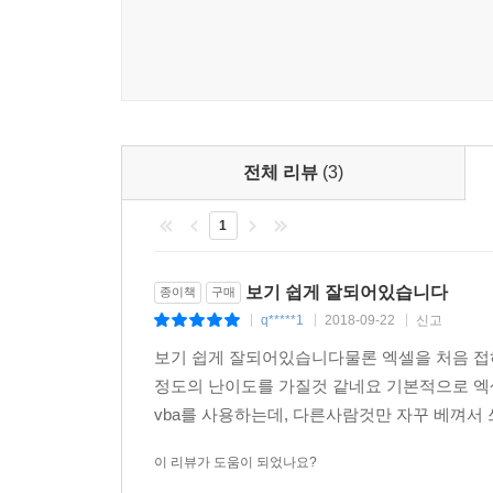
★〈핵심기능〉 08 ADO 개체 연결하고 SQL 사용하
〈실무예제〉 09 액세스로 엑셀 자료 내보내기 473
〈실무예제〉 10 엑셀로 액세스 자료 가져오기 476
리뷰! 실무 예제 479
핵심! 실무 노트 480
전체 리뷰
(3)
Section 13 그대로 가져와서 사용하는 함수와 매
〈실무예제〉 01 특정 이름의 시트가 있는지 확인하기 - f
1
〈실무예제〉 02 열 번호 입력해 알파벳 열 이름 표시하기
〈실무예제〉 03 수식 형태로 입력한 문자열 계산하기 ?
보기 쉽게 잘되어있습니다
종이책
구매
〈실무예제〉 04 텍스트에서 숫자, 영문자, 한글, 특수 문
q*****1
2018-09-22
신고
|
|
|
〈실무예제〉 05 글꼴 색이 같은 자료만 계산하기 - fnSu
보기 쉽게 잘되어있습니다물론 엑셀을 처음 접
★〈실무예제〉 06 범위 중 조건에 맞는 자료만 오름차순으
정도의 난이도를 가질것 같네요 기본적으로 엑
〈실무예제〉 07 단어의 첫 문자를 조합해 약어 만들기 ?
vba를 사용하는데, 다른사람것만 자꾸 베껴서
〈실무예제〉 08 셀 내용 유지한 상태에서 병합하기 ? s
〈실무예제〉 09 파일을 저장할 때마다 사용 기록 남기기 
이 리뷰가 도움이 되었나요?
★〈실무예제〉 10 표 내용을 그룹별로 다른 시트에 복사하