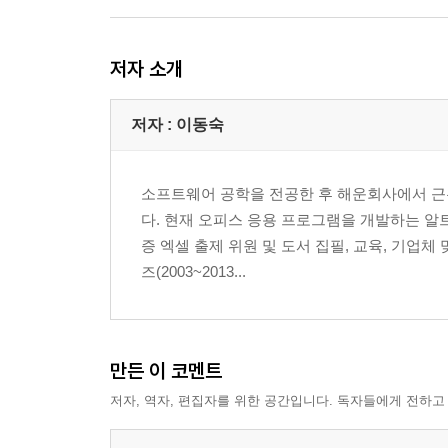
★〈핵심기능〉 06 콤보 상자와 목록 상자의 목록 지
〈실무예제〉 07 목록 상자로 금액별 상품 조회하고
〈실무예제〉 08 목록 상자에서 여러 개의 상품 선택
저자 소개
〈실무예제〉 09 자동으로 숫자 입력하기 ? 스핀 단
〈실무예제〉 10 메모의 서식 조건 변경하기 ? 확인
저자 : 이동숙
〈실무예제〉 11 중복 데이터 제거하고 출력하기 ? Ref
★〈핵심기능〉 12 [열기] 대화상자 다루기 342
〈실무예제〉 13 폼과 셀에 그림 삽입하기 344
소프트웨어 공학을 전공한 후 해운회사에서 근
〈실무예제〉 14 다중 페이지로 자료 조회하기 348
다. 현재 오피스 응용 프로그램을 개발하는 
리뷰! 실무 예제 352
증 엑셀 출제 위원 및 도서 집필, 교육, 기업
핵심! 실무 노트 353
즈(2003~2013...
Chapter 4 회사 실무 문서 자동화
만든 이 코멘트
Section 10 월별 주문 현황 대시보드 작성하기
★〈핵심기능〉 01 프로그램의 전체 기능 미리 살펴
저자, 역자, 편집자를 위한 공간입니다. 독자들에게 전하고
〈실무예제〉 02 피벗 테이블과 함수로 주문 현황 대