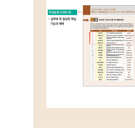
〈실무예제〉 03 필터 처리 매크로 단추 만들기 270
〈실무예제〉 04 거래처명의 조건 지정하기 - ‘콤보 
〈실무예제〉 05영업 담당 조건 지정하기 - ‘콤보 상자’ 
〈실무예제〉 06 배송업체 지정하기 - ‘옵션 단추’ 양
〈실무예제〉 07 주문 월에 해당하는 자료 추출하기 -
〈실무예제〉 08 영문장 선택하고 스피커로 듣기 - ‘목록
〈실무예제〉 09 목록 상자에서 목록의 너비 조정하기 - 
〈실무예제〉 10 일괄적으로 시트 숨기고 표시하기 ? ‘토
리뷰! 실무 예제 297
핵심! 실무 노트 298
Section 09 사용자 정의 폼 사용하기
★〈핵심기능〉 01 사용자 정의 폼 및 [도구 상자]의
★〈핵심기능〉 02 폼 작성 순서 및 텍스트 상자의 
〈실무예제〉 03 로그인 대화상자 디자인하기 308
★〈실무예제〉 04 로그인 대화상자의 기능 설정하기
〈실무예제〉 05 콤보 상자로 목록에서 사용자 ID 찾