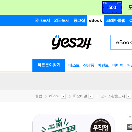
국내도서
외국도서
중고샵
eBook
크레마클럽
C
빠른분야찾기
베스트
신상품
이벤트
바이백
매
웰컴
eBook
IT 모바일
오피스활용도서
소
eB