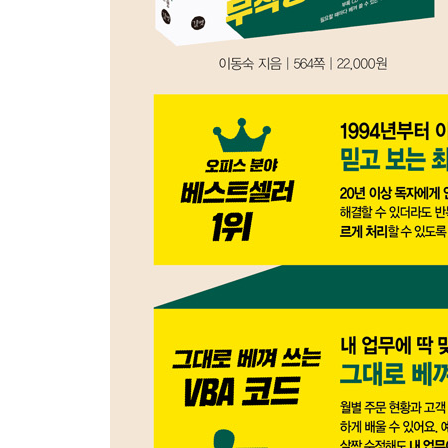
리뷰! 실무 예제 121
핵심! 실무 노트 122
Chapter 2 VBA 개체의 구조와 문법
Section 04 엑셀 개체 사용하기
〈핵심기능〉 01 엑셀 개체의 구성 이해하기 129
〈실무예제〉 02 대표적인 엑셀 개체의 사용법과 기
〈실무예제〉 03 개체 속성과 메서드의 종류 확인하기
★〈실무예제〉 04 Range 속성으로 작업 영역 지정
★〈실무예제〉 05 Cells와 Offset 속성으로 작업 
★〈실무예제〉 06 연속 영역 지정하기 - CurrentRegion
〈핵심기능〉 07 행과 열 단위로 영역 지정하기 ? Rows
★〈핵심기능〉 08 조건에 맞는 영역 지정하기 - Specia
리뷰! 실무 예제 151