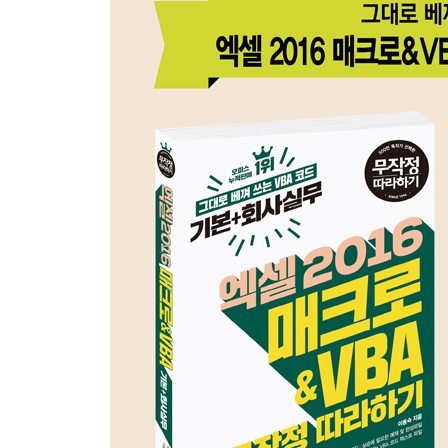
★〈핵심기능〉 02 표 정의하고 활용하기 66
★〈핵심기능〉 03 데이터를 관리할 때의 주의 사항
★〈핵심기능〉 04 다양한 조건 지정해 고급 필터링
〈핵심기능〉 05 효율적인 데이터의 선택 방법 익히
리뷰! 실무 예제 82
핵심! 실무 노트 83
Section 03 VB 편집기 창과 VBA 용어 익히기
〈핵심기능〉 01 VB 편집기 창의 표시 방법과 구성
〈실무예제〉 02 편리하게 VB 편집기 창 사용하기 
★〈핵심기능〉 03 VBA 코드의 기본 규칙과 [직접 
★〈핵심기능〉 04 핵심 VBA 용어 익히기 100
★〈실무예제〉 05 모듈 삽입해 직접 매크로 작성하기
★〈실무예제〉 06 시트명을 반환하는 사용자 정의 
★〈실무예제〉 07 절대 참조와 상대 참조 이용해 매
〈실무예제〉 08 한 단계씩 매크로 실행해 실행 과정
〈실무예제〉 09 매크로 코드를 보호하기 위해 암호 