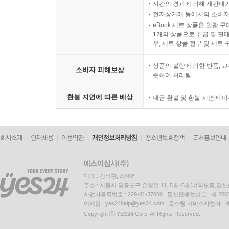
시간의 경과에 의해 재판매가
전자상거래 등에서의 소비자
eBook 세트 상품은 일괄 
1개의 상품으로 취급 및 판매
우, 세트 상품 전부 및 세트
상품의 불량에 의한 반품, 교
소비자 피해보상
준하여 처리됨
환불 지연에 따른 배상
대금 환불 및 환불 지연에 
회사소개
인재채용
이용약관
개인정보처리방침
청소년보호정책
도서홍보안내
대표 : 김석환, 최세라
주소 : 서울시 영등포구 은행로 11, 5층~6층(여의도동,일신
사업자등록번호 : 229-81-37000 통신판매업신고 : 제 200
이메일 : yes24help@yes24.com 호스팅 서비스사업자 :
Copyright ⓒ YES24 Corp. All Rights Reserved.