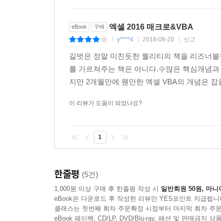
〈실무예제〉 11 일정 영역 안의 개체만 삭제하기 - sbDe
〈실무예제〉 12 차트와 범위를 PT 슬라이드로 만들기 ?
엑셀 2016 매크로&VBA
eBook
구매
〈실무예제〉 13 시트 정렬하고 관리하기 - sbSheetM
y****4
2018-08-20
신고
|
|
|
〈핵심기능〉 14 Application.FileDialog와 Dir 
★〈실무예제〉 15 특정 폴더의 파일 목록 만들기 ? sbF
길벗은 정말 미친듯한 퀄리티의 책을 리즈너블한 가격
〈실무예제〉 16 열어 놓은 문서를 한 번에 닫기 - sbCl
를 가르쳐주는 책은 아니다.수많은 핵심개념과 
〈핵심기능〉 17 Application.OnKey 메서드의 사
지만 2개월만에 웬만한 엑셀 VBA의 개념은 잡
〈핵심기능〉 18 Application.OnKey 메서드로 바로 가
이 리뷰가 도움이 되었나요?
〈핵심기능〉 19 Application.OnTime 메서드의 사
〈핵심기능〉 20 Application.OnTime 메서드로 타
〈핵심기능〉 21 Application.MacroOptions 메
1
〈실무예제〉 22 fnExtract 함수의 도움말 지정하기 - App
〈핵심기능〉 23 사용자 리본 메뉴 작성을 위한 준비
〈실무예제〉 24 특정 파일에만 표시되는 리본 메뉴 
한줄평
(5건)
★〈실무예제〉 25 매크로가 포함된 추가 기능 파일 
1,000원 이상 구매 후 한줄평 작성 시
일반회원 50원, 마니
핵심! 실무 노트 537
eBook은 다운로드 후 작성한 리뷰만 YES포인트 지급됩니
클래스는 첫번째 회차 주문확정 시점부터 마지막 회차 주문
eBook 페이백, CD/LP, DVD/Blu-ray, 패션 및 판매금