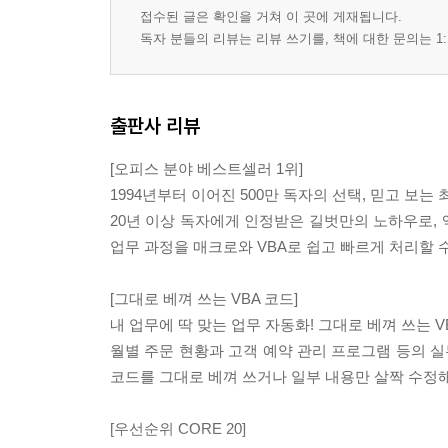
〈실무예제〉 03 월 단위 파일들을 하나로 취합하기 
접수된 글은 확인을 거쳐 이 곳에 게재됩니다.
〈실무예제〉 04 숫자 형태의 텍스트를 숫자로 변경
독자 분들의 리뷰는 리뷰 쓰기를, 책에 대한 문의는 1:
〈실무예제〉 05 피벗 테이블의 원본 형태로 데이터
〈실무예제〉 06 로그인 기능으로 관리자 메뉴 표시
★〈실무예제〉 07 피벗 테이블의 원본 데이터를 자
출판사 리뷰
★〈실무예제〉 08 콤보 상자 컨트롤로 피벗 테이블
리뷰! 실무 예제 392
[오피스 분야 베스트셀러 1위]
핵심! 실무 노트 393
1994년부터 이어진 500만 독자의 선택, 믿고 보는
20년 이상 독자에게 인정받은 길벗만의 노하우로,
Section 11 고객 및 예약 관리 프로그램 작성하기
업무 과정을 매크로와 VBA로 쉽고 빠르게 처리할 
★〈핵심기능〉 01 프로그램의 전체 기능 미리 살펴
〈실무예제〉 02 자동으로 [Main] 시트 표시하기 40
[그대로 베껴 쓰는 VBA 코드]
〈실무예제〉 03 목록 상자 컨트롤로 시트 이동하기 
내 업무에 딱 맞는 업무 자동화! 그대로 베껴 쓰는 V
〈실무예제〉 04 [고객정보 조회] 폼 디자인하기 40
월별 주문 현황과 고객 예약 관리 프로그램 등의 실
★〈실무예제〉 05 [고객정보 조회] 폼의 검색 기능 
코드를 그대로 베껴 쓰거나 일부 내용만 살짝 수정
★〈실무예제〉 06 [고객정보 조회] 폼에 상세 정보 
〈실무예제〉 07 [고객정보 조회] 폼에 수정, 신규 등
[우선순위 CORE 20]
〈실무예제〉 08 [강좌 조회] 폼 디자인하기 422