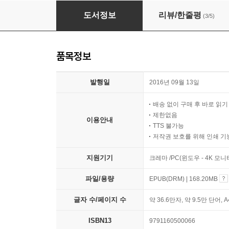
엑셀 2016 매크로&VBA [기본+회사실무] 무작
도서정보
리뷰/한줄평
(3/5)
품목정보
발행일
2016년 09월 13일
배송 없이 구매 후 바로 읽
제한없음
이용안내
TTS 불가능
저작권 보호를 위해 인쇄 기
지원기기
크레마 /PC(윈도우 - 4K 모
파일/용량
EPUB(DRM) | 168.20MB
글자 수/페이지 수
약 36.6만자, 약 9.5만 단어, 
ISBN13
9791160500066