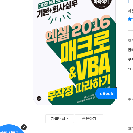
]
이
정
판
쿠
Y
추
파트너샵
공유하기
결