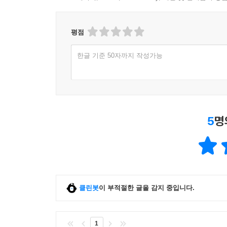
부록
01 VBA 함수 정리 540
평점
02 아스키(ASCII)코드표 550
03 특수 문자표 551
한글 기준 50자까지 작성가능
04 매크로 작성과 관련된 FAQ 552
찾아보기 561
5
명
클린봇
이 부적절한 글을 감지 중입니다.
1