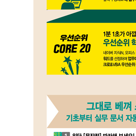
Section 05 엑셀의 주요 속성 및 메서드 사용하기
★〈핵심기능〉 01 셀에 값 입력하고 가져오기 - Value, F
★〈핵심기능〉 02 자주 사용하는 공통 속성 총정리
★〈핵심기능〉 03 자주 사용하는 공통 메서드 총정
〈핵심기능〉 04 셀에 메모 삽입하고 관리하기 - Add
〈핵심기능〉 05 Save, SaveAs 메서드로 저장하기 
〈핵심기능〉 06 다양한 영역의 합집합과 교집합 구하기 - U
〈핵심기능〉 07 PrintPreview, PrintOut 메서드로
〈핵심기능〉 08 복사 및 붙여넣기 메서드 총정리하기
〈핵심기능〉 09 색을 지정하는 다양한 방법 살펴보기 ? Colo
〈핵심기능〉 10 VBA에서 엑셀 함수 사용하기 ? Worksh
리뷰! 실무 예제 185
핵심! 실무 노트 186
Section 06 정확하게 VBA 문법 익히기
★〈핵심기능〉 01 VBA 연산자의 종류 살펴보기 19
〈핵심기능〉 02 VBA의 코딩 규칙 이해하기 195
〈핵심기능〉 03 With문으로 공동 사용 개체 생략하