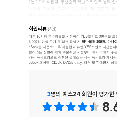
1분 1초가 아깝다! 우선순위 학습으로 업무 능력 향
〈실무예제〉 09 [강좌 조회] 폼의 검색 기능 작성하기
네이버 지식iN, 오피스 실무 카페 및 블로그,
〈실무예제〉 10 [예약현황 조회 및 등록] 폼 디자인
효율적으로 응용하는 방법을 제시합니다! 엑셀 매크로
〈실무예제〉 11 [예약현황 조회 및 등록] 폼의 강좌
〈실무예제〉 12 [강좌 조회] 폼과 [예약 조회] 폼 연
회원리뷰
(3건)
〈실무예제〉 13 [예약 조회] 폼에 강좌 예약, 예약 
매주 10건의 우수리뷰를 선정하여 YES포인트 3만원을 드
〈실무예제〉 14 [예약 조회] 폼에 출석부 출력 기능
3,000원 이상 구매 후 리뷰 작성 시
일반회원 300원, 마니아
리뷰! 실무 예제 440
eBook은 다운로드 후 작성한 리뷰만 YES포인트 지급됩니
클래스는 첫번째 회차 주문확정 시점부터 마지막 회차 주문
핵심! 실무 노트 441
사락 독서모임으로 진행된 클래스는 사락 독서모임 게시판
eBook 페이백, CD/LP, DVD/Blu-ray, 패션 및 판매금
Section 12 VBA에서 MS-Office 프로그램과 연동하
★〈실무예제〉 01 프로그램의 전체 기능 미리 살펴
〈실무예제〉 02 형식이 같은 다양한 파일들을 하나
〈실무예제〉 03 강사 선택 및 강사별 ‘기타’ 내용을
3
명의 예스24 회원이 평가한
〈실무예제〉 04 차트 작성하고 삭제하기 457
★〈핵심기능〉 05 GetObject, CreateObject 함수
8.
〈실무예제〉 06 자동으로 워드 문서 만들기 462
★〈실무예제〉 07 자동으로 파워포인트 문서 만들기