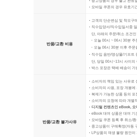
중고상품의 경우 출고 완료일
모바일 쿠폰의 경우 유효기간(
고객의 단순변심 및 착오구
직수입양서/직수입일서중 일
단, 아래의 주문/취소 조건인
오늘 00시 ~ 06시 30분 
반품/교환 비용
오늘 06시 30분 이후 주문
직수입 음반/영상물/기프트 
단, 당일 00시~13시 사이
박스 포장은 택배 배송이 가
소비자의 책임 있는 사유로 
소비자의 사용, 포장 개봉에 
복제가 가능한 상품 등의 포장을 
소비자의 요청에 따라 개별
디지털 컨텐츠인 eBook, 
eBook 대여 상품은 대여 기
모바일 쿠폰 등록 후 취소/환
반품/교환 불가사유
중고상품이 구매확정(자동 
LP상품의 재생 불량 원인이 기