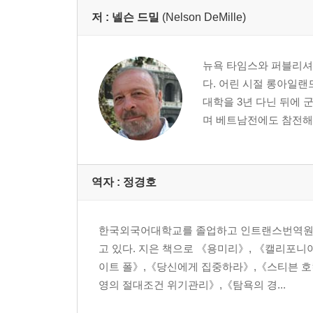
저 :
넬슨 드밀
(Nelson DeMille)
뉴욕 타임스와 퍼블리셔
다. 어린 시절 롱아일
대학을 3년 다닌 뒤에 
며 베트남전에도 참전해 
역자 : 정경호
한국외국어대학교를 졸업하고 인트랜스번역원의
고 있다. 지은 책으로 《용미리》, 《캘리포
이트 폴》,《당신에게 집중하라》,《스티븐 호킹
영의 절대조건 위기관리》,《탐욕의 경...