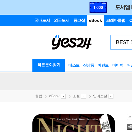
국내도서
외국도서
중고샵
eBook
크레마클럽
C
빠른분야찾기
베스트
신상품
이벤트
바이백
매
웰컴
eBook
소설
영미소설
소
eB