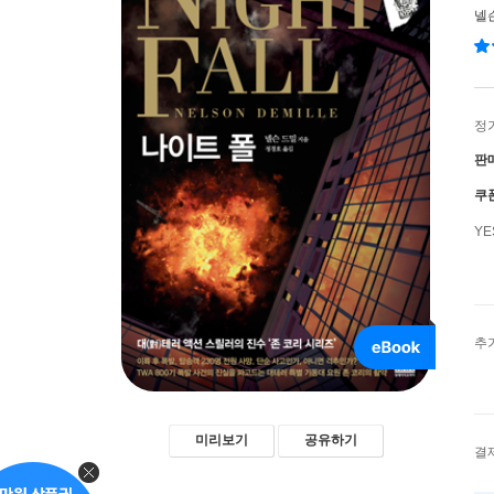
넬
정
판
쿠
Y
추
미리보기
공유하기
결