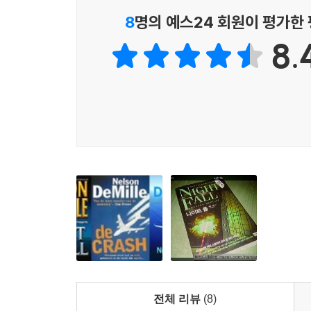
2014년 각종 사건 사고로 많은 사람들의 불신
8
명의 예스24 회원이 평가한
한가운데로 직접 뛰어들어 싸우는 존 코리의 모습
8.
영웅상을 발견할 수 있을 것이다.
■ 존 코리 시리즈 소개
미국에서만 2천만 부 이상의 판매를 기록한 넬슨 드밀의
총 여섯 편이 발표되었다. 최소 2년, 길게는 4
베스트셀러 순위 1위를 기록할 만큼 인기가 높다
대결해나가는 걸쭉한 입담의 대 테러 전문가 존 코
실제로 일어났던 사건과 허구를 오가며, 현재 미
냉정하게 지적하면서 전 세계 독자들에게 신선한 충
알에이치코리아 판타스틱 픽션 Black 05 넬슨 드밀
01 플럼 아일랜드 Plum Island
02 라이언스 게임 The Lion's Game
전체 리뷰
(8)
03 나이트 폴 Night Fall