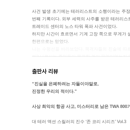
사건 발생 초기에는 테러리스트의 소행이라는 주장
번째 기록이다. 외부 세력의 사주를 받은 테러리스트
트레이드 센터의 노스 타워 폭파 사건이었다.
하지만 시간이 흐르면서 기계 고장 쪽으로 무게가 실
한편으로는 믿었다.
나는 수평선을 바라보았다. 목격자들의 진술에 따
까? 나로서는 증인들이 목격한 것이 무엇이었는지 
비행기가 폭발하는 순간을 카메라로 포착한 사람만 
출판사 리뷰
---본문
“진실을 은폐하려는 자들이야말로,
이 사건의 진실을 추구하려는 사람은 누구든 위험을 
진정한 우리의 적이다.”
전자기파, 연료와 공기의 위험한 혼합, 그리고 시각
나 자신이나 케이트의 안녕을 위해서라면 오늘 밤, 
사상 최악의 항공 사고, 미스터리로 남은 TWA 80
나와 케이트, 혹은 정부 안팎의 몇몇 사람들에 대한
이건 ‘그들’에 대한 문제였다. 230명의 희생자. 
대 테러 액션 스릴러의 진수 ‘존 코리 시리즈’ Vol.3
며 하염없이 바닷속으로 걸어 들어가던 사람들, 그