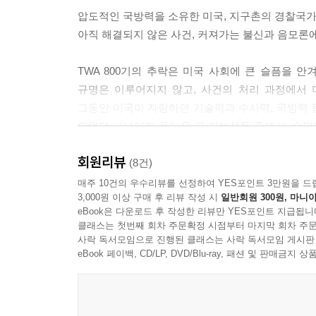
---본문
압도적인 국방력을 소유한 미국, 지구촌의 경찰국가
아직 해결되지 않은 사건, 커져가는 불신과 음모론에
사고든 범죄든 어떤 사회가 그 구성원들의 예기치 않
는 이 사회는 그런 죽음을 규명하기 위해 많은 시간
TWA 800기의 추락은 미국 사회에 큰 슬픔을 
없이 묵과되지 않으며 어떤 사고도 불가피했다는 변
규명은 이루어지지 않고, 사건의 처리 과정에서
하지만 TWA 800편 사건은 아니었다. 그 비행기가
그동안 미국이 자랑하던 기술력과 수사력, 국방력 
었다. 하지만 그 참사가 일어나고 5년이 지난 지금
되었다.《나이트 폴》은 그 가능성들 중에서, 수많은
리 문화에 익숙해진 사람들에게는 납득하기 어려운
쓴 소설이다. “만약 사고 현장에서 우연히 그 
그래서? 그렇기 때문에 다른 원인, 그러니까 미사일
회원리뷰
밝히려는 존 코리의 대결을 그리고 있다.
(8건)
---본문
매주 10건의 우수리뷰를 선정하여 YES포인트 3만원을 드
3,000원 이상 구매 후 리뷰 작성 시
일반회원 300원, 마니아
《나이트 폴》은 그러나 베스트셀러 작가의 대중을
eBook은 다운로드 후 작성한 리뷰만 YES포인트 지급됩니
집단에 의해 인생이 좌지우지되고 때로는 알 권리마
클래스는 첫번째 회차 주문확정 시점부터 마지막 회차 주문
800기 추락 사고에 대한 모든 원인을 다각도로
사락 독서모임으로 진행된 클래스는 사락 독서모임 게시판
이유에 대해서도 독자들에게 알리는 등 균형잡힌 
eBook 페이백, CD/LP, DVD/Blu-ray, 패션 및 판매금
잃어버린 자부심과 서로에 대한 신뢰 회복을 이야
달리, 거대한 슬픔과 분노 속에서도 미국인다운 가치