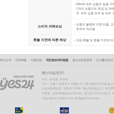
eBook 세트 상품은 일괄 
1개의 상품으로 취급 및 판매
우, 세트 상품 전부 및 세트
상품의 불량에 의한 반품, 교
소비자 피해보상
준하여 처리됨
환불 지연에 따른 배상
대금 환불 및 환불 지연에 
회사소개
인재채용
이용약관
개인정보처리방침
청소년보호정책
도서홍보안내
대표 : 김석환, 최세라
주소 : 서울시 영등포구 은행로 11, 5층~6층(여의도동,일신
사업자등록번호 : 229-81-37000 통신판매업신고 : 제 200
이메일 : yes24help@yes24.com 호스팅 서비스사업자 :
Copyright ⓒ YES24 Corp. All Rights Reserved.