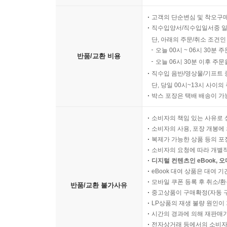
고객의 단순변심 및 착오구
직수입양서/직수입일서중 일
단, 아래의 주문/취소 조건인
오늘 00시 ~ 06시 30분 
반품/교환 비용
오늘 06시 30분 이후 주문
직수입 음반/영상물/기프트 
단, 당일 00시~13시 사이
박스 포장은 택배 배송이 가
소비자의 책임 있는 사유로 
소비자의 사용, 포장 개봉에 
복제가 가능한 상품 등의 포장을 
소비자의 요청에 따라 개별
디지털 컨텐츠인 eBook, 
eBook 대여 상품은 대여 기
모바일 쿠폰 등록 후 취소/환
반품/교환 불가사유
중고상품이 구매확정(자동 
LP상품의 재생 불량 원인이 기
시간의 경과에 의해 재판매가
전자상거래 등에서의 소비자