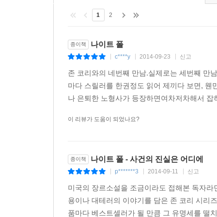
04 와일드 파이어 Wild Fire
1
2
■ 미디어 리뷰
나이트 폴
종이책
서서히 고조되는 긴장감. 그 절정의 순간에 당신의
c****y
2014-09-23
신고
|
|
|
존 코리와의 네번째 만남.실제로는 세번째 만남
독자의 시선을 완벽하게 사로잡는 매혹적인 소설. 이
마다 스릴러를 한권정도 읽어 제끼다 보면, 웬
나 은퇴한 노형사가 등장하면여차저차해서 잡혀가
존 코리는 흐릿한 공포에 맞서 위험한 수사를 펼친다
이 리뷰가 도움이 되었나요?
현실의 비극을 다루고 있지만 결국 소설임에도, 우
남은 사건에 대해 다시 생각할 수 있게 만드는 작품.
나이트 폴 - 사건의 진실은 어디에
종이책
p*******3
2014-09-11
신고
|
|
|
미국의 장르소설을 조금이라도 접해본 독자라면
용이나 대테러의 이야기를 담은 존 코리 시리즈
품마다 베스트셀러가 될 만큼 그 유명세를 떨치고