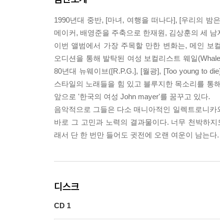
1990년대 중반, [마녀, 여행을 떠나다], [우리
메이커, 배영준을 주축으로 한재원, 김상훈의 세 남자가 결
이번 앨범에서 가장 주목할 만한 변화는, 메인 보컬이
오디션을 통해 발탁된 여성 보컬리스트 웨일(Whale)은, 
80년대 뉴웨이브([R.P.G.], [월광], [Too you
스타일의 노래들을 힘 있고 블루지한 목소리를 통해
앞으로 '한국의 여성 John mayer'를 꿈꾸고 있다.
음악적으로 그들은 다소 매니아적인 일렉트로니카와
바로 그 고민과 노력의 결과물이다. 너무 천박하
래서 단 한 번만 들어도 귓전에 오랜 여운이 남는다.
디스크
CD 1