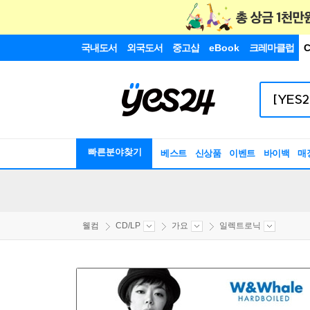
국내도서
외국도서
중고샵
eBook
크레마클럽
C
빠른분야찾기
베스트
신상품
이벤트
바이백
매
웰컴
CD/LP
가요
일렉트로닉