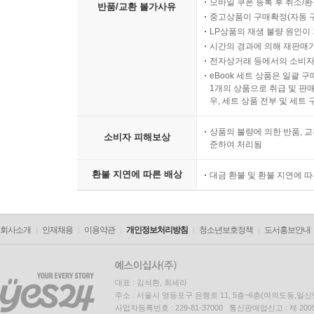
모바일 쿠폰 등록 후 취소/환
반품/교환 불가사유
중고상품이 구매확정(자동 
LP상품의 재생 불량 원인이 기
시간의 경과에 의해 재판매가
전자상거래 등에서의 소비자
eBook 세트 상품은 일괄 
1개의 상품으로 취급 및 판매
우, 세트 상품 전부 및 세트
상품의 불량에 의한 반품, 교
소비자 피해보상
준하여 처리됨
환불 지연에 따른 배상
대금 환불 및 환불 지연에 
회사소개
인재채용
이용약관
개인정보처리방침
청소년보호정책
도서홍보안내
대표 : 김석환, 최세라
주소 : 서울시 영등포구 은행로 11, 5층~6층(여의도동,일신
사업자등록번호 : 229-81-37000 통신판매업신고 : 제 200