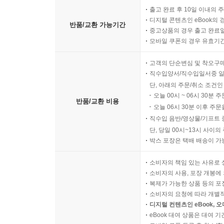
출고 완료 후 10일 이내의 
디지털 콘텐츠인 eBook의 
반품/교환 가능기간
중고상품의 경우 출고 완료일
모바일 쿠폰의 경우 유효기간(
고객의 단순변심 및 착오구
직수입양서/직수입일서중 일
단, 아래의 주문/취소 조건인
오늘 00시 ~ 06시 30분 
반품/교환 비용
오늘 06시 30분 이후 주문
직수입 음반/영상물/기프트 
단, 당일 00시~13시 사이
박스 포장은 택배 배송이 가
소비자의 책임 있는 사유로 
소비자의 사용, 포장 개봉에 
복제가 가능한 상품 등의 포장을 
소비자의 요청에 따라 개별
디지털 컨텐츠인 eBook, 
eBook 대여 상품은 대여 기