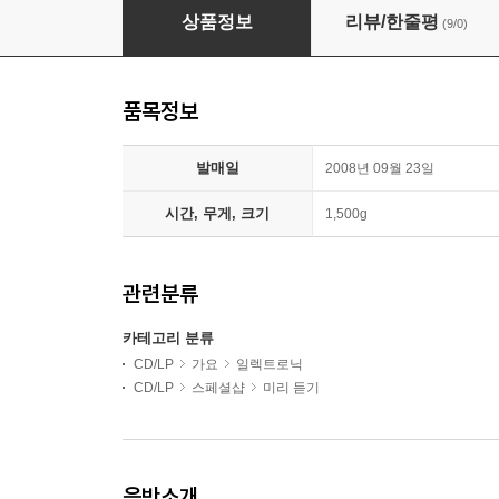
더블유 앤 웨일 (W & Whale) - Hardboiled
상품정보
리뷰/한줄평
(9/0)
품목정보
발매일
2008년 09월 23일
시간, 무게, 크기
1,500g
관련분류
카테고리 분류
CD/LP
가요
일렉트로닉
CD/LP
스페셜샵
미리 듣기
음반소개