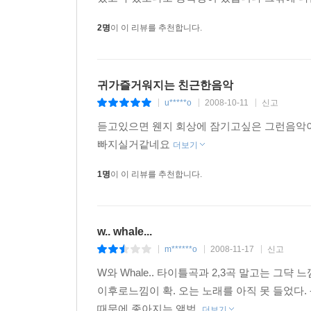
2명
이 이 리뷰를 추천합니다.
귀가즐거워지는 친근한음악
u*****o
2008-10-11
신고
|
|
|
듣고있으면 웬지 회상에 잠기고싶은 그런음악
빠지실거같네요
더보기
1명
이 이 리뷰를 추천합니다.
w.. whale...
m******o
2008-11-17
신고
|
|
|
W와 Whale.. 타이틀곡과 2,3곡 말고는 그댝 
이후로느낌이 확. 오는 노래를 아직 못 들었다. --
때문에 좋아지는 앨범.
더보기