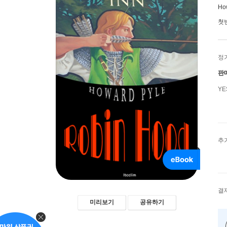
Ho
첫
정
판
Y
추
결
미리보기
공유하기