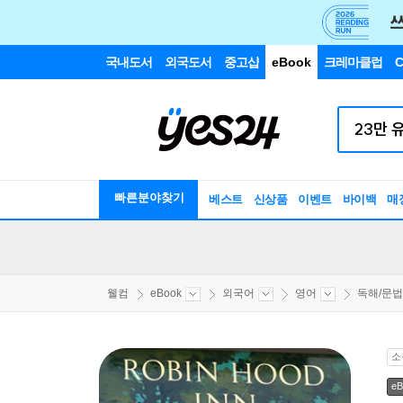
국내도서
외국도서
중고샵
eBook
크레마클럽
C
빠른분야찾기
베스트
신상품
이벤트
바이백
매
웰컴
eBook
외국어
영어
독해/문법
소
eB