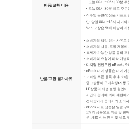
오늘 00시 ~ 06시 30분 
반품/교환 비용
오늘 06시 30분 이후 주문
직수입 음반/영상물/기프트 
단, 당일 00시~13시 사이
박스 포장은 택배 배송이 가
소비자의 책임 있는 사유로 
소비자의 사용, 포장 개봉에 
복제가 가능한 상품 등의 포장을 
소비자의 요청에 따라 개별
디지털 컨텐츠인 eBook, 
eBook 대여 상품은 대여 기
모바일 쿠폰 등록 후 취소/환
반품/교환 불가사유
중고상품이 구매확정(자동 
LP상품의 재생 불량 원인이 기
시간의 경과에 의해 재판매가
전자상거래 등에서의 소비자
eBook 세트 상품은 일괄 
1개의 상품으로 취급 및 판매
우, 세트 상품 전부 및 세트