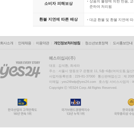
상품의 불량에 의한 반품, 교
소비자 피해보상
준하여 처리됨
환불 지연에 따른 배상
대금 환불 및 환불 지연에 
회사소개
인재채용
이용약관
개인정보처리방침
청소년보호정책
도서홍보안내
대표 : 김석환, 최세라
주소 : 서울시 영등포구 은행로 11, 5층~6층(여의도동,일신
사업자등록번호 : 229-81-37000 통신판매업신고 : 제 200
이메일 : yes24help@yes24.com 호스팅 서비스사업자 :
Copyright ⓒ YES24 Corp. All Rights Reserved.