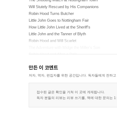
Will Stutely Rescued by His Companions
Robin Hood Turns Butcher
Little John Goes to Nottingham Fair
How Little John Lived at the Sheriff's
Little John and the Tanner of Blyth
Robin Hood and Will Scarlet
The Adventure with Midge the Miller's Son
Robin Hood and Allan a Dale
Robin Hood Seeks the Curtal Friar
만든 이 코멘트
Robin Hood Compasses a Marriage
Robin Hood Aids a Sorrowful Knight
저자, 역자, 편집자를 위한 공간입니다. 독자들에게 전하고
How Sir Richard of the Lea Paid His Debts
Little John Turns Barefoot Friar
접수된 글은 확인을 거쳐 이 곳에 게재됩니다.
Robin Hood Turns Beggar
독자 분들의 리뷰는 리뷰 쓰기를, 책에 대한 문의는 1:
Robin Hood Shoots Before Queen Eleanor
The Chase of Robin Hood
Robin Hood and Guy of Gisbourne