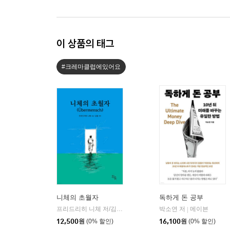
이 상품의 태그
#크레마클럽에있어요
니체의 초월자
독하게 돈 공부
프리드리히 니체 저/김철 편역
히읏
박소연 저
메이븐
|
|
12,500
원
(0% 할인)
16,100
원
(0% 할인)