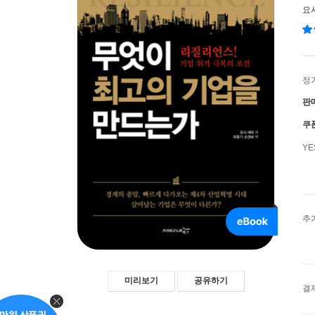
요
정
판
쿠
Y
추
미리보기
공유하기
결