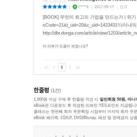
광범위한 주제와 대상을 체계적으로 분석하고 대안
i*****k
2017-06-17
신고
|
|
|
- 하우 L. 리 스탠포드 대학교 경영대학원 교수
[BOOK] 무엇이 최고의 기업을 만드는가 | 위기 감지·
sCode=21&t_uid=20&c_uid=142343
http://dbr.donga.com/article/view/1203/article_
모든 것이 불확실한 시대, 다른 접근만이 살 길
것이다. 셰피 교수는 그냥 지나치거나 간과할 수 
이 리뷰가 도움이 되었나요?
글로벌 기업들이 어떻게 대응하여 성공하고 실패했
- 김남국 동아비즈니스리뷰(DBR), 하버드비즈니스
1
한줄평
(1건)
1,000원 이상 구매 후 한줄평 작성 시
일반회원 50원, 마니
eBook은 다운로드 후 작성한 리뷰만 YES포인트 지급됩니
클래스는 첫번째 회차 주문확정 시점부터 마지막 회차 주문
eBook 페이백, CD/LP, DVD/Blu-ray, 패션 및 판매금