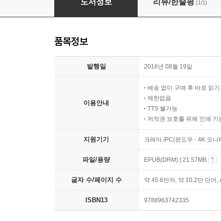
도서정보
리뷰/한줄평
(1/1)
품목정보
발행일
2016년 08월 19일
배송 없이 구매 후 바로 읽
제한없음
이용안내
TTS 불가능
저작권 보호를 위해 인쇄 기
지원기기
크레마 /PC(윈도우 - 4K 모
파일/용량
EPUB(DRM) | 21.57MB
글자 수/페이지 수
약 45.6만자, 약 10.2만 단어,
ISBN13
9788963742335