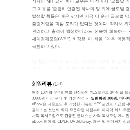
저자인 MIT 요시 셰피 교수는 이 책에서 “오늘날
그 이유를 ‘촘촘히 연결된 하나의 망 위에 글로벌 
발생할 확률은 매우 낮지만 지금 이 순간 글로벌 망
출렁거림을 피할 도리가 없다는 것이다. 따라서 위
관리하고 충격이 발생하더라도 신속히 회복하는 것
세계경제포럼(WEF) 회장은 이 책을 “매우 역
극찬하고 있다.
이 책은 크게 네 파트로 나뉘어져 있다. 첫 번
위기의 조기 감지와 준비를 통한 대응사례를 살펴
지속가능경영을 위협하는 새로운 위협들에 맞서는 기업
회원리뷰
회복탄력성)'에 주목하는 이유와 그 중요성을 강조
(1건)
디지털 보안, CSR·평판 리스크, 인구고령화, 기
매주 10건의 우수리뷰를 선정하여 YES포인트 3만원을 드
3,000원 이상 구매 후 리뷰 작성 시
일반회원 300원, 마니아
예방, 대응에 실패하여 무릎을 꿇었거나 아니면 굳
eBook은 다운로드 후 작성한 리뷰만 YES포인트 지급됩니
클래스는 첫번째 회차 주문확정 시점부터 마지막 회차 주문
‘위기를 학습하는 회복탄력적 기업이 돼라’고 주문
사락 독서모임으로 진행된 클래스는 사락 독서모임 게시판
기업은 다음과 같은 특징을 갖는다고 강조하고 있
eBook 페이백, CD/LP, DVD/Blu-ray, 패션 및 판매금
효과적으로 감지하고 대응하게 해준다.’, ‘감지(detect