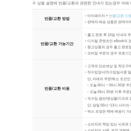
※ 상품 설명에 반품/교환과 관련한 안내가 있는경우 아래 
마이페이지 >
반품/교환 신청
반품/교환 방법
판매자 배송 상품은 판매자와
출고 완료 후 10일 이내의 
디지털 콘텐츠인 eBook의 
반품/교환 가능기간
중고상품의 경우 출고 완료일
모바일 쿠폰의 경우 유효기간(
고객의 단순변심 및 착오구
직수입양서/직수입일서중 일
단, 아래의 주문/취소 조건인
오늘 00시 ~ 06시 30분 
반품/교환 비용
오늘 06시 30분 이후 주문
직수입 음반/영상물/기프트 
단, 당일 00시~13시 사이
박스 포장은 택배 배송이 가
소비자의 책임 있는 사유로 
소비자의 사용, 포장 개봉에 