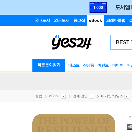
국내도서
외국도서
중고샵
eBook
크레마클럽
C
빠른분야찾기
베스트
신상품
이벤트
바이백
매
웰컴
eBook
경제 경영
마케팅/세일즈
소
eB