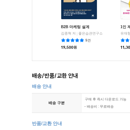
B2B 마케팅 설계
1인 
김종혁 저
좋은습관연구소
유재형
|
9건
19,500
원
11,3
배송/반품/교환 안내
배송 안내
구매 후 즉시 다운로드 가능
배송 구분
배송비 : 무료배송
반품/교환 안내