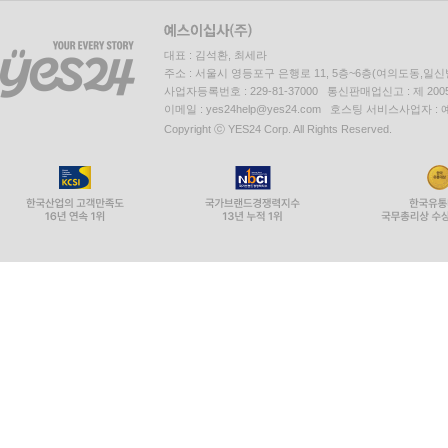
대표 : 김석환, 최세라
주소 : 서울시 영등포구 은행로 11, 5층~6층(여의도동,일신
사업자등록번호 : 229-81-37000 통신판매업신고 : 제 200
이메일 : yes24help@yes24.com 호스팅 서비스사업자 :
Copyright ⓒ YES24 Corp. All Rights Reserved.