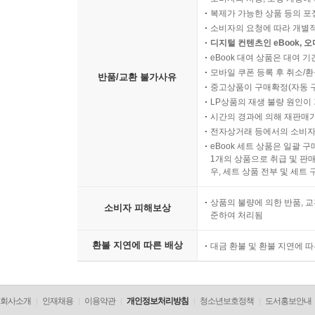
복제가 가능한 상품 등의 포장을 
소비자의 요청에 따라 개별
디지털 컨텐츠인 eBook, 
eBook 대여 상품은 대여 기
모바일 쿠폰 등록 후 취소/환
반품/교환 불가사유
중고상품이 구매확정(자동 
LP상품의 재생 불량 원인이 기
시간의 경과에 의해 재판매가
전자상거래 등에서의 소비자
eBook 세트 상품은 일괄 
1개의 상품으로 취급 및 판매
우, 세트 상품 전부 및 세트
상품의 불량에 의한 반품, 교
소비자 피해보상
준하여 처리됨
환불 지연에 따른 배상
대금 환불 및 환불 지연에 
회사소개
인재채용
이용약관
개인정보처리방침
청소년보호정책
도서홍보안내