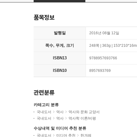
품목정보
발행일
2016년 08월 12일
쪽수, 무게, 크기
248쪽 | 363g | 153*210*16
ISBN13
9788957693766
ISBN10
8957693769
관련분류
카테고리 분류
국내도서
역사
역사와 문화 교양서
국내도서
역사
역사학 이론/비평
수상내역 및 미디어 추천 분류
국내도서
미디어 추천
한겨레