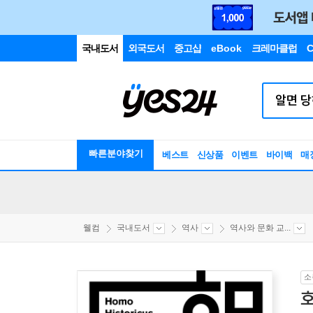
국내도서
외국도서
중고샵
eBook
크레마클럽
C
빠른분야찾기
베스트
신상품
이벤트
바이백
매
웰컴
국내도서
역사
역사와 문화 교...
소