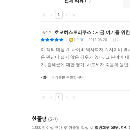
전체 리뷰
(1)
이 책을 관통하는 또 하나의 문제의식은 역사에는 우
1
비롯한 인간의 구체적 경험)는 별 볼 일 없이 여기
경험에서, 21세기 한국사는 등록금을 벌기 위해
저자는 이렇듯 수많은 작은 역사, 즉 인간의 구체적
호모히스토리쿠스 : 지금 여기를 위
종이책
역사에 주목해야 하는 남다른 이유를 덧붙인다.
l****0
2016-08-28
신고
|
|
|
역사를 국가사·거대사로만 가르치는 사회에서 정치
이 책의 대상 :1. 사이비 역사학자.2. 사이비
교학사 역사교과서가 정부여당과 보수언론의 낯 뜨거
은 판단이 쉽지 않은 경우가 있다. 그 분야에 
유령이며, 동시에 눈에 띄지 않을 뿐 작은 
기, 광해군에 대한 평가, 사도세자 죽음의 원인, 
국정화하겠다며 밀어붙이고 있지만 작은 역사는 여전
이렇듯 역사의 어엿한 주연임에도 엑스트라 취급
2명
이 이 리뷰를 추천합니다.
시작해보자고 권한다. 이 책에서 소개하는 이른바 ‘
과거를 되새기는 데서 시작되는 게 아니라 일기
1
그럼으로써 큰 역사에 가려져 있던 비(非)역사들이
역사공부의 힘
한줄평
(5건)
1,000원 이상 구매 후 한줄평 작성 시
일반회원 50원, 마니
이 책은 이렇게 역사학의 편견을 벗기고 우리가 관심