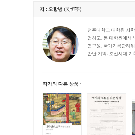
2부 역사의 영역
저 :
오항녕
(吳恒寧)
01 인간의 조건, 역사 079
일기 쓰기는 역사 쓰기다 / 시로 읽는 역사 / 한글도
전주대학교 대학원 사학
업하고, 동 대학원에서
02 역사 사이의 괴리 101
연구원, 국가기록관리위
국사: 편협해진 역사 / 스테레오 역사학과
만난 기억: 조선시대 기
03 진보사관의 함정 107
‘대문자 역사’와 진보사관 / 초야권(初夜權) 소문 / 
작가의 다른 상품
3부 기억, 기록, 그리고 시간의 존재
01 기억과 망각의 이중주 125
사라지는 기억 / 매번 달라지는 기억 / 기억의 망각과
02 사실과 해석 137
역사는 사실의 기록이자 해석의 기록 / 벽초의 『임
대칭성이란? / 객관성이라는 소용돌이 / E.H. 카의 