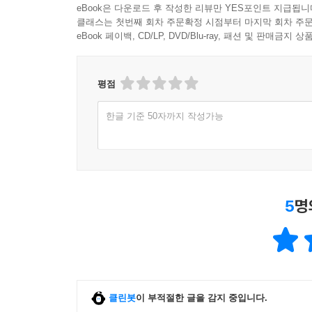
eBook은 다운로드 후 작성한 리뷰만 YES포인트 지급됩니
의지-우연을 두루 고려한, 이분법 등 각종 편견
클래스는 첫번째 회차 주문확정 시점부터 마지막 회차 주문
풍부하고 지혜롭게 만들어, 난세에는 어려움을 견
eBook 페이백, CD/LP, DVD/Blu-ray, 패션 및 판매금
자기-이해의 출발이며 소통-공감의 첫걸음이다.
평점
사실史實은 늘 구멍이 뚫려 있고, 사람의 눈은 
찾아나가는 지루하며 재미있고 때로는 숭고한 여정
한글 기준 50자까지 작성가능
생각합니다. 이래서 역사공부는 연대의 삶, 공감의 삶
5
명
클린봇
이 부적절한 글을 감지 중입니다.