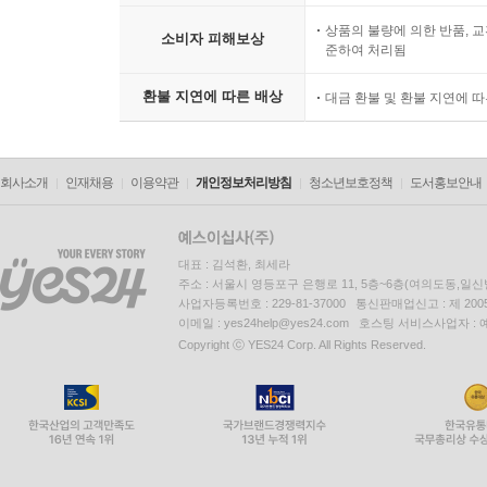
상품의 불량에 의한 반품, 교
소비자 피해보상
준하여 처리됨
환불 지연에 따른 배상
대금 환불 및 환불 지연에 
회사소개
인재채용
이용약관
개인정보처리방침
청소년보호정책
도서홍보안내
대표 : 김석환, 최세라
주소 : 서울시 영등포구 은행로 11, 5층~6층(여의도동,일신
사업자등록번호 : 229-81-37000 통신판매업신고 : 제 200
이메일 : yes24help@yes24.com 호스팅 서비스사업자 :
Copyright ⓒ YES24 Corp. All Rights Reserved.