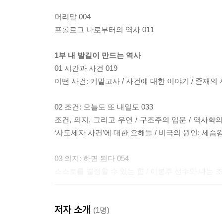
머리말 004
프롤로그 나로부터의 역사 011
1부 내 발길이 만드는 역사
01 시간과 사건 019
어떤 사건: 기말고사 / 사건에 대한 이야기 / 존재의
02 조건: 오늘도 또 내일도 033
조건, 의지, 그리고 우연 / 구조주의 입문 / 역사학
‘사도세자 사건’에 대한 오해들 / 비극의 원인: 세습
03 의지: 하면 된다 054
스스로를 결정할 수 있는 힘 / 이봉주 선수와 나는 조건
04 우연: 아쉬운 이유 065
저자 소개
우연과 임의성 / 빅토르 위고의 워털루 전투 / 19
(1명)