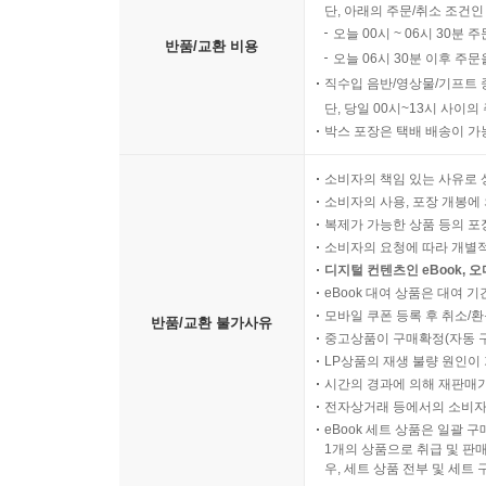
단, 아래의 주문/취소 조건인
오늘 00시 ~ 06시 30분 
반품/교환 비용
오늘 06시 30분 이후 주문
직수입 음반/영상물/기프트 
단, 당일 00시~13시 사이
박스 포장은 택배 배송이 가
소비자의 책임 있는 사유로 
소비자의 사용, 포장 개봉에 
복제가 가능한 상품 등의 포장을 
소비자의 요청에 따라 개별
디지털 컨텐츠인 eBook, 
eBook 대여 상품은 대여 기
모바일 쿠폰 등록 후 취소/환
반품/교환 불가사유
중고상품이 구매확정(자동 
LP상품의 재생 불량 원인이 기
시간의 경과에 의해 재판매가
전자상거래 등에서의 소비자
eBook 세트 상품은 일괄 
1개의 상품으로 취급 및 판매
우, 세트 상품 전부 및 세트