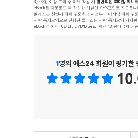
3,000원 이상 구매 후 리뷰 작성 시
일반회원 300원, 마니아
인생을 깊게 해줍니다. 내 인생은 끊임없는 사건
eBook은 다운로드 후 작성한 리뷰만 YES포인트 지급됩니
생각합니다.
클래스는 첫번째 회차 주문확정 시점부터 마지막 회차 주문
그런데 알면서도 잘 못하는 것이 또한 사람입니다.
사락 독서모임으로 진행된 클래스는 사락 독서모임 게시판
설명하고 그쳐버립니다. 이래서 역사를 좋아하는 것만으
eBook 페이백, CD/LP, DVD/Blu-ray, 패션 및 판매금
사맹(史盲)을 낳는 역사학의 편견들
어떤 ‘관점’은 사물과 사건을 이해하는 편리한 
1
명의 예스24 회원이 평가한
저자는 현대역사학이 그간 많은 성과를 거두긴 했
10.
이 책을 따라가며 자신의 역사관에 그런 편견이 묻어
목표점’으로 삼고 거기서 벗어난 것은 폄훼하는 
역사관이야말로 우리의 시야를 좁히는 주범이다. 
전제하고서 현재의 관점으로 과거의 사실을 해석하
사상적 조류로서 실체나 일관성이 불분명함에도 
실학자로 규정하는 것 역시 현재주의가 만들어낸 대
역사에 우열은 없다: ‘작은 역사’의 재발견