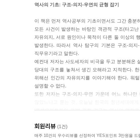
역사의 기초: 구조-의지-우연의 균형 잡기
에필로그 역사의 힘 236
이 책은 먼저 역사공부의 기초이면서도 그간 충분
註 240
모든 사건이 발생하는 바탕인 객관적 구조(타고난
찾아보기 244
자유의지, 서로 원인이나 목적이 다른 둘 이상의 행
발생한다. 따라서 역사 탐구의 기본은 구조-의지
직무유기라고 말한다.
예컨대 저자는 사도세자의 비극을 두고 분분해온 설(
당대의 구조를 놓쳐서 생긴 오해라고 지적한다. 한
위해선 인간의 자유의지를 이야기해야 한다. 워털
설명할 수 없다.
또한 저자는 구조-의지-우연 가운데 어느 하나만
않았느냐고 묻는 것, 오늘날 한국의 청년세대에게
‘클레오파트라의 코’에 관한 경구는 역사의 맥락
역사를 가십으로 전락시킨 경우다.
회원리뷰
(1건)
구조, 의지, 우연이라는 세 요소 중 어느 하나에 
매주 10건의 우수리뷰를 선정하여 YES포인트 3만원을 드