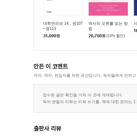
03 역사성이란 무엇인가 165
‘역사적’이라는 말 / 과거시험과 고등고시 / 같은 농
대학연의보 14 : 권107
역사의 오류를 읽는 방
사
~권113
법
1
31,000
원
20,700
원
(10% 할인)
04 재미있는 이야기, 역사 180
궁금해 하는 사람들 / 〈300〉의 기원 / 그들의 편견
4부 오해와 이해의 갈림길
만든 이 코멘트
01 정치와 역사의 긴장 199
저자, 역자, 편집자를 위한 공간입니다. 독자들에게 전하고
서글픈 논쟁 / 우리를 갈라놓는 자들 / 패싸움 프레
02 역사수정주의 207
접수된 글은 확인을 거쳐 이 곳에 게재됩니다.
에펠탑보다 중요한 것 / 역사수정주의의 위험 / 승패
독자 분들의 리뷰는 리뷰 쓰기를, 책에 대한 문의는 1:
03 생산적 역사의 현장 217
삶을 지키면서 망자를 기억하기 / 산 자의 책무, 역사
출판사 리뷰
쓰기’에서 시작되는 역사학