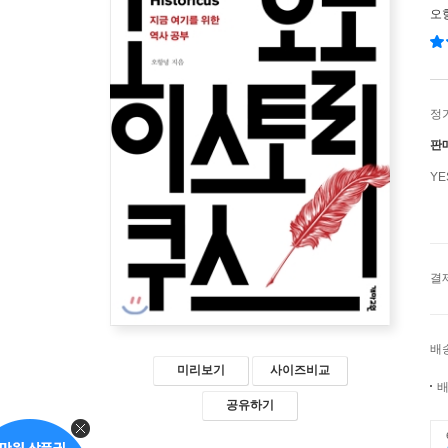
오
정
판
Y
결
배
미리보기
사이즈비교
배
공유하기