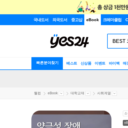
국내도서
외국도서
중고샵
eBook
크레마클럽
C
빠른분야찾기
베스트
신상품
이벤트
바이백
매
웰컴
eBook
대학교재
사회계열
소
eB