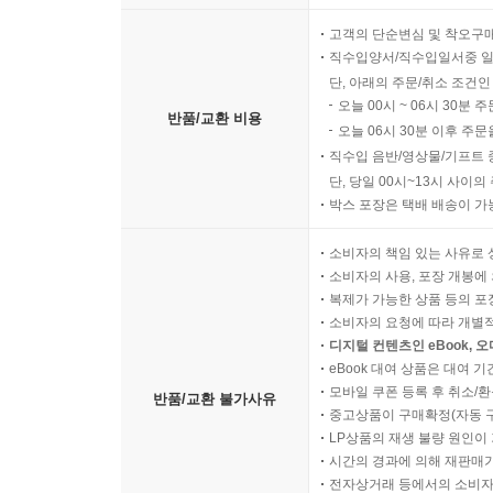
고객의 단순변심 및 착오구
직수입양서/직수입일서중 일
단, 아래의 주문/취소 조건인
오늘 00시 ~ 06시 30분 
반품/교환 비용
오늘 06시 30분 이후 주문
직수입 음반/영상물/기프트 
단, 당일 00시~13시 사이
박스 포장은 택배 배송이 가
소비자의 책임 있는 사유로 
소비자의 사용, 포장 개봉에 
복제가 가능한 상품 등의 포장을 
소비자의 요청에 따라 개별
디지털 컨텐츠인 eBook, 
eBook 대여 상품은 대여 기
모바일 쿠폰 등록 후 취소/환
반품/교환 불가사유
중고상품이 구매확정(자동 
LP상품의 재생 불량 원인이 기
시간의 경과에 의해 재판매가
전자상거래 등에서의 소비자