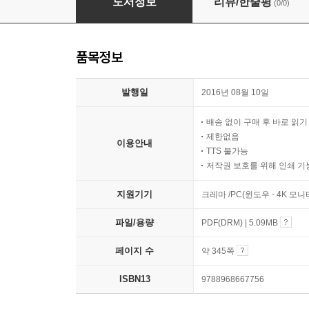
도서정보
리뷰/한줄평
(0/0)
품목정보
발행일
2016년 08월 10일
배송 없이 구매 후 바로 읽
제한없음
이용안내
TTS 불가능
저작권 보호를 위해 인쇄 기
지원기기
크레마 /PC(윈도우 - 4K 모
파일/용량
PDF(DRM) | 5.09MB
페이지 수
약 345쪽
ISBN13
9788968667756