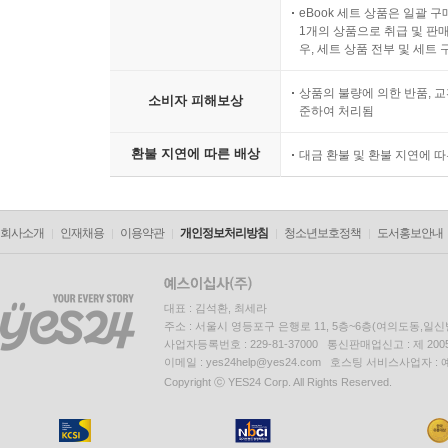
eBook 세트 상품은 일괄 
1개의 상품으로 취급 및 판매
우, 세트 상품 전부 및 세트
상품의 불량에 의한 반품, 교
소비자 피해보상
준하여 처리됨
환불 지연에 따른 배상
대금 환불 및 환불 지연에 
회사소개
인재채용
이용약관
개인정보처리방침
청소년보호정책
도서홍보안내
대표 : 김석환, 최세라
주소 : 서울시 영등포구 은행로 11, 5층~6층(여의도동,일신
사업자등록번호 : 229-81-37000 통신판매업신고 : 제 200
이메일 : yes24help@yes24.com 호스팅 서비스사업자 :
Copyright ⓒ YES24 Corp. All Rights Reserved.