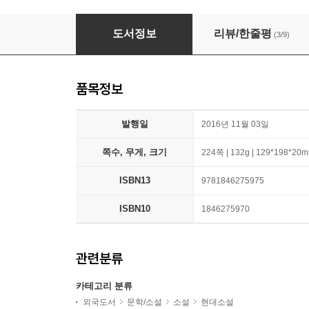
Human Acts 한강 작가『소년이 온다』 영문판 
도서정보
리뷰/한줄평
(3/9)
품목정보
발행일
2016년 11월 03일
쪽수, 무게, 크기
224쪽 | 132g | 129*198*20
ISBN13
9781846275975
ISBN10
1846275970
관련분류
카테고리 분류
외국도서
문학/소설
소설
현대소설