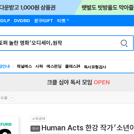
D/LP
DVD/BD
문구
/GIFT
티켓
장안내
채널예스
사락
예스펀딩
클래스24
독서유형검사
RBTI Lab
독서유형검사
크클 심야 독서 모임
OPEN
대소설
소득공제
Human Acts 한강 작가『소년
외서