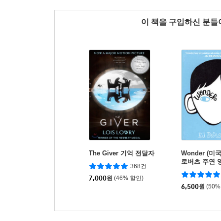
이 책을 구입하신 분
The Giver 기억 전달자
Wonder (미
로버츠 주연 영
368건
작 소설
7,000
원
(46% 할인)
6,500
원
(50%