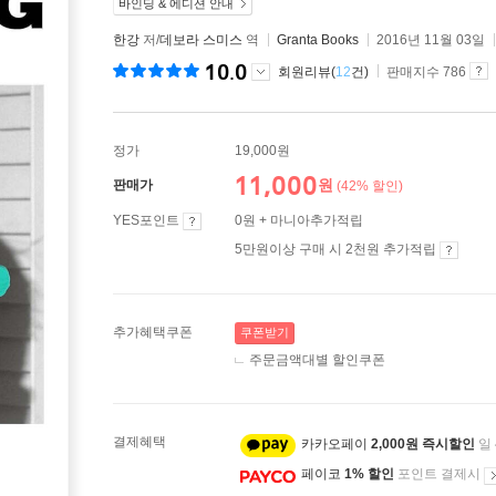
바인딩 & 에디션 안내
한강
저/
데보라 스미스
역
Granta Books
2016년 11월 03일
10.0
회원리뷰(
12
건)
판매지수 786
정가
19,000원
11,000
원
판매가
(42% 할인)
YES포인트
0원 + 마니아추가적립
5만원이상 구매 시 2천원 추가적립
추가혜택쿠폰
쿠폰받기
주문금액대별 할인쿠폰
결제혜택
카카오페이
2,000원 즉시할인
일
페이코
1% 할인
포인트 결제시