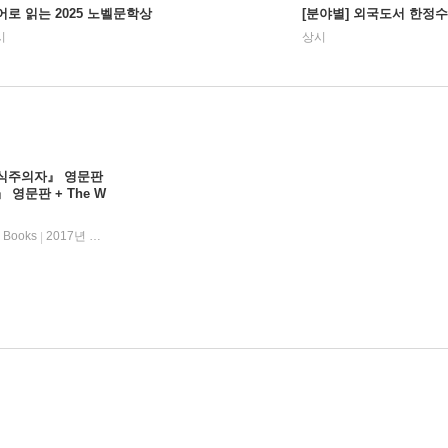
어로 읽는 2025 노벨문학상
[분야별] 외국도서 한정
시
상시
 『채식주의자』 영문판
』 영문판 + The W
 Books
2017년 11월 02일
|