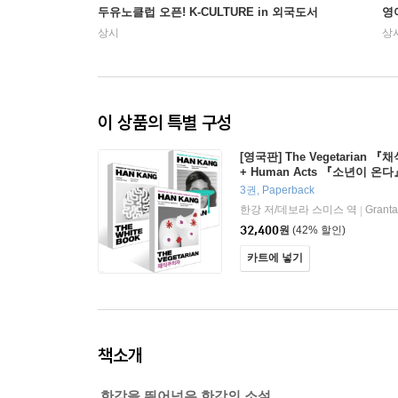
두유노클럽 오픈! K-CULTURE in 외국도서
영
상시
상
이 상품의 특별 구성
[영국판] The Vegetarian
+ Human Acts 『소년이 온다
hite Book 『흰』 영문판
3권, Paperback
한강 저/데보라 스미스 역
Granta
|
32,400
원
(42% 할인)
카트에 넣기
책소개
한강을 뛰어넘은 한강의 소설