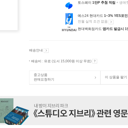
토스페이
1만P 추첨 적립
+ 생애
예스24 현대카드
1~3% YES포
전월 실적 조건 없음
현대백화점카드
앱카드 발급시 1
배송안내
배송비 : 유료 (도서 15,000원 이상 무료)
중고상품
이 상품을 팔기
판매요청하기