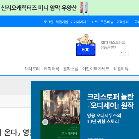
로그인
회원가입
마이페이지
카트
주문/배송
고객센터
Gl
해리포터
캐릭터북
원작소설
어린이특가세트
회원리뷰
이 온다』 영문판 (영국판)
[ Paperback, 영국판 ]