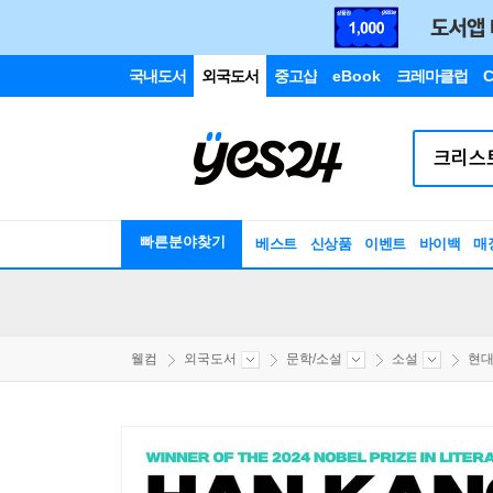
국내도서
외국도서
중고샵
eBook
크레마클럽
C
빠른분야찾기
베스트
신상품
이벤트
바이백
매
웰컴
외국도서
문학/소설
소설
현