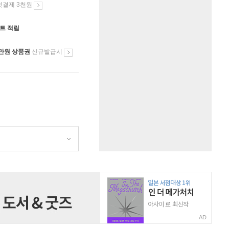
첫결제 3천원
인트 적립
만원 상품권
신규발급시
AD