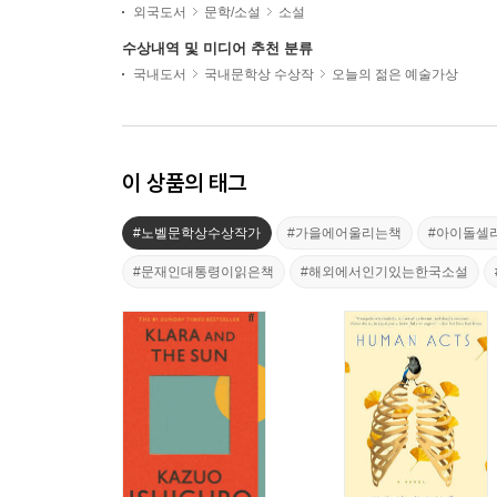
외국도서
문학/소설
소설
수상내역 및 미디어 추천 분류
국내도서
국내문학상 수상작
오늘의 젊은 예술가상
이 상품의 태그
#노벨문학상수상작가
#가을에어울리는책
#아이돌셀
#문재인대통령이읽은책
#해외에서인기있는한국소설