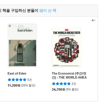
이 책을 구입하신 분들이
많이 산 책
4
/4
East of Eden
The Economist (주간/연
간) : THE WORLD AHEA
5건
D 2025
2건
11,200
원
(20% 할인)
24,700
원
(5% 할인)