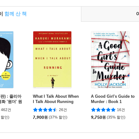
들이
함께 산 책
국판) : 줄리아
What I Talk About When
A Good Girl's Guide to
화 '원더' 원
I Talk About Running
Murder : Book 1
462건
26건
16건
 할인)
7,900
원
(37% 할인)
9,750
원
(35% 할인)