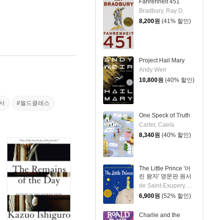
Fahrenheit 451
Bradbury, Ray D.
8,200
원
(41% 할인)
Project Hail Mary
Andy Weir
10,800
원
(40% 할인)
서
#월드클래스
One Speck of Truth
Carter, Caela
8,340
원
(40% 할인)
The Little Prince '어
린 왕자' 영문판 원서
de Saint-Exupery, Antoine / de Saint-Exupery, Antoine
6,900
원
(52% 할인)
Charlie and the