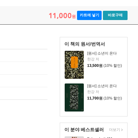
11,000
카트에 넣기
바로구매
원
이 책의 원서/번역서
[원서] 소년이 온다
한강 저
13,500
원
(10% 할인)
[원서] 소년이 온다
한강 저
11,700
원
(10% 할인)
이 분야 베스트셀러
더보기