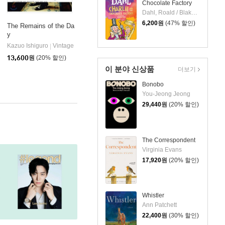
Chocolate Factory
Dahl, Roald / Blake, Quentin
6,200
원
(47% 할인)
The Remains of the Da
y
Perigee Books
|
Kazuo Ishiguro
Vintage
|
13,600
원
(20% 할인)
이 분야 신상품
더보기
Bonobo
You-Jeong Jeong
29,440
원
(20% 할인)
The Correspondent
Virginia Evans
17,920
원
(20% 할인)
Whistler
Ann Patchett
22,400
원
(30% 할인)