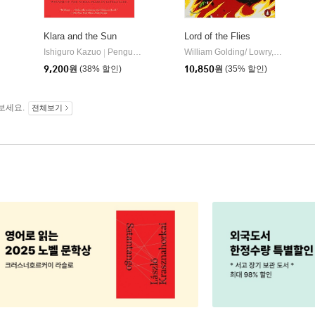
Klara and the Sun
Lord of the Flies
Ishiguro Kazuo
Penguin Random House US
William Golding/ Lowry, Lois / Buehler, Jennifer
|
Hogarth Press
|
9,200
원
(38% 할인)
10,850
원
(35% 할인)
보세요.
전체보기