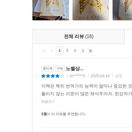
전체 리뷰
(16)
1
2
3
노벨상...
종이책
구매
m*******1
2025-04-10
신고
|
|
|
이책은 특히 번역가의 능력이 얼마나 중요한 것
풀리지 않는 의문이 많은 채식주의자. 한강작가
더보기
1명
이 이 리뷰를 추천합니다.