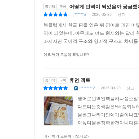
어떻게 번역이 되었을까 궁금했
종이책
구매
j******e
2026-05-30
신고
|
|
|
북클럽에서 한글 판을 읽은 뒤 영어로 과연 어떻
역이 되었는데, 아무래도 여느 원서와는 달리 
따지자면 국어적 구조와 영어적 구조의 차이를
이 리뷰가 도움이 되었나요?
휴먼 액트
종이책
구매
i********2
2026-03-20
신고
|
|
|
영어로번역된책을하나쯤소장
다르다는것색갈은5배쯤회색
물론그나라가인쇄기술이나표
까싶다물론정확한건아니다흔하
이 리뷰가 도움이 되었나요?