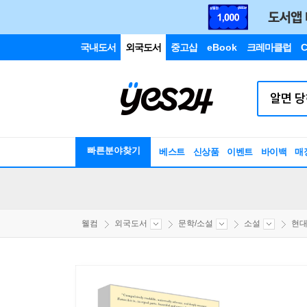
국내도서
외국도서
중고샵
eBook
크레마클럽
C
빠른분야찾기
베스트
신상품
이벤트
바이백
매
웰컴
외국도서
문학/소설
소설
현