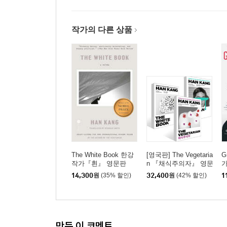
작가의 다른 상품
The White Book 한강
[영국판] The Vegetaria
G
작가『흰』 영문판
n 『채식주의자』 영문
판 + Human Acts 『소
판
14,300
원
(35% 할인)
32,400
원
(42% 할인)
1
년이 온다』 영문판 +
The White Book
『흰』 영문판
만든 이 코멘트