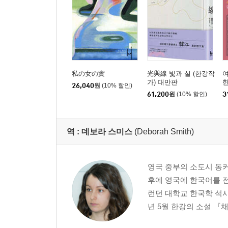
私の女の實
光與線 빛과 실 (한강작
여
가) 대만판
26,040
원
(10% 할인)
61,200
원
(10% 할인)
3
역 :
데보라 스미스
(Deborah Smith)
영국 중부의 소도시 동커
후에 영국에 한국어를 전
런던 대학교 한국학 석사
년 5월 한강의 소설 『