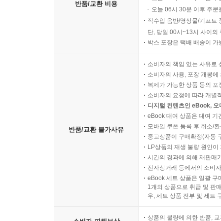
반품/교환 비용
오늘 06시 30분 이후 주문
직수입 음반/영상물/기프트 
단, 당일 00시~13시 사이
박스 포장은 택배 배송이 가
소비자의 책임 있는 사유로 
소비자의 사용, 포장 개봉에 
복제가 가능한 상품 등의 포장을 
소비자의 요청에 따라 개별
디지털 컨텐츠인 eBook, 
eBook 대여 상품은 대여 기
모바일 쿠폰 등록 후 취소/환
반품/교환 불가사유
중고상품이 구매확정(자동 
LP상품의 재생 불량 원인이 기
시간의 경과에 의해 재판매가
전자상거래 등에서의 소비자
eBook 세트 상품은 일괄 
1개의 상품으로 취급 및 판매
우, 세트 상품 전부 및 세트
상품의 불량에 의한 반품, 교