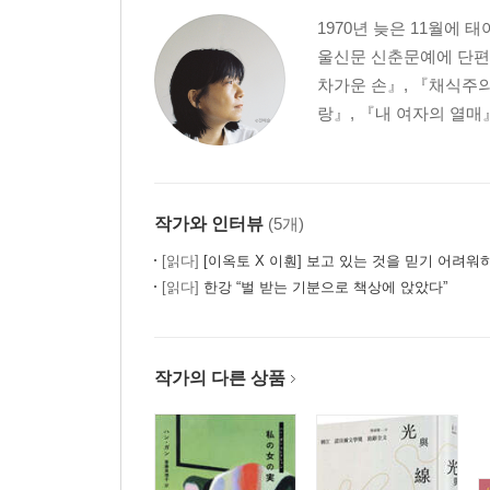
1970년 늦은 11월에
울신문 신춘문예에 단편
차가운 손』, 『채식주의
랑』, 『내 여자의 열매
작가와 인터뷰
(5개)
[읽다]
[이옥토 X 이훤] 보고 있는 것을 믿기 어려워
[읽다]
한강 “벌 받는 기분으로 책상에 앉았다”
작가의 다른 상품