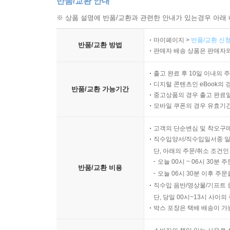
반품/교환 안내
※ 상품 설명에 반품/교환과 관련한 안내가 있는경우 아래 
마이페이지 >
반품/교환 신청
반품/교환 방법
판매자 배송 상품은 판매자와
출고 완료 후 10일 이내의 
디지털 콘텐츠인 eBook의 
반품/교환 가능기간
중고상품의 경우 출고 완료일
모바일 쿠폰의 경우 유효기간(
고객의 단순변심 및 착오구
직수입양서/직수입일서중 일
단, 아래의 주문/취소 조건인
오늘 00시 ~ 06시 30분 
반품/교환 비용
오늘 06시 30분 이후 주문
직수입 음반/영상물/기프트 
단, 당일 00시~13시 사이
박스 포장은 택배 배송이 가