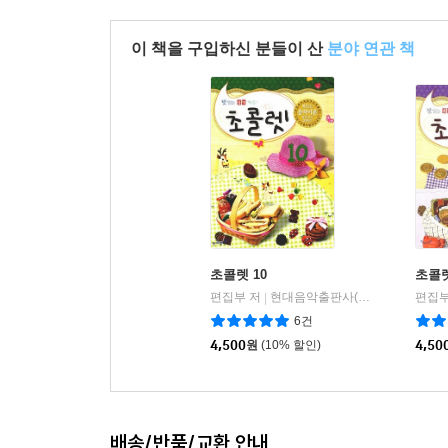
이 책을 구입하신 분들이 산
분야 연관 책
초콜렛 10
초콜렛
편집부 저
현대음악출판사(현대교육미디어)
편집부
|
6건
4,500
원
(10% 할인)
4,50
배송/반품/교환 안내