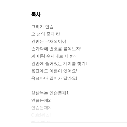
목차
그리기 연습
오 선의 줄과 칸
건반은 무채색이야
손가락에 번호를 붙여보자!
계이름! 순서대로 서 봐~
건반에 숨어있는 계이름 찾기!
음표에도 이름이 있어요!
음표마다 길이가 달라요!
살살녹는 연습문제1
연습문제2
연습문제3
Quiz!퀴즈!
한 입에 쏙!