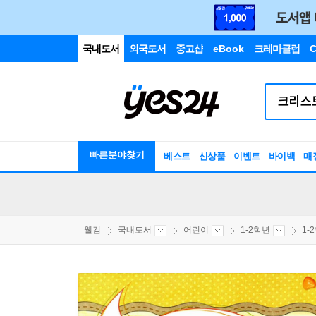
국내도서
외국도서
중고샵
eBook
크레마클럽
C
빠른분야찾기
베스트
신상품
이벤트
바이백
매
웰컴
국내도서
어린이
1-2학년
1-