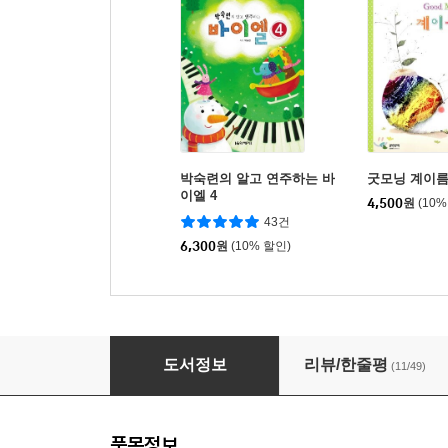
박숙련의 알고 연주하는 바
굿모닝 계이름 
이엘 4
4,500
원
(10%
43건
6,300
원
(10% 할인)
초콜렛 1
도서정보
리뷰/한줄평
(11/49)
품목정보