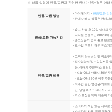
※ 상품 설명에 반품/교환과 관련한 안내가 있는경우 아래 
마이페이지 >
반품/교환 신청
반품/교환 방법
판매자 배송 상품은 판매자와
출고 완료 후 10일 이내의 
디지털 콘텐츠인 eBook의 
반품/교환 가능기간
중고상품의 경우 출고 완료일
모바일 쿠폰의 경우 유효기간(
고객의 단순변심 및 착오구
직수입양서/직수입일서중 일
단, 아래의 주문/취소 조건인
오늘 00시 ~ 06시 30분 
반품/교환 비용
오늘 06시 30분 이후 주문
직수입 음반/영상물/기프트 
단, 당일 00시~13시 사이
박스 포장은 택배 배송이 가
소비자의 책임 있는 사유로 
소비자의 사용, 포장 개봉에 