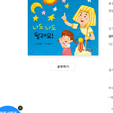
유
첫
정
판
Y
공유하기
결
배
배