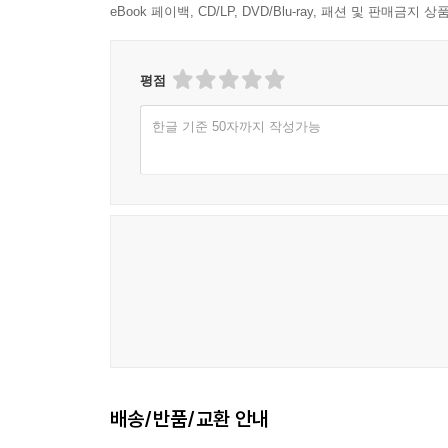
이 책의 특징
eBook 페이백, CD/LP, DVD/Blu-ray, 패션 및 판매금
● 0~3세 아기를 위한 첫 복음동화, 창조부터 부모
● 6권 6색! 국내 유명 영유아 일러스트 전문 작가 
평점
● 안전하고 튼튼한 보드북, 아기의 시력을 보호하는 
한글 기준 50자까지 작성가능
● 6권 세트 선물박스 출시 예정! 태교, 출산, 백일, 
추천의 글
부모님이 읽어주는 동화를 듣는 아이들의 모습은 
그 내용이 생명의 말씀과 영원한 진리를 담고 있다면
온 가족이 함께 읽을 수 있는 재미있고 은혜로운 복
〈임마누엘 우리 아가〉는 어린 자녀가 듣게 될 첫
함께 책을 읽는 엄마, 아빠도 주님의 임재를 경험하
무엇보다 하나님이 우리와 함께하는 기쁨을 아기 때
배송/반품/교환 안내
박현숙_〈하나님 아이로 키워라〉 저자