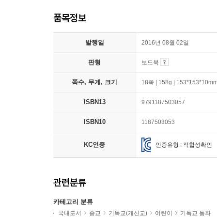
품목정보
발행일
2016년 08월 02일
판형
보드북
쪽수, 무게, 크기
18쪽 | 158g | 153*153*10m
ISBN13
9791187503057
ISBN10
1187503053
KC인증
인증유형 : 적합성확인
관련분류
카테고리 분류
국내도서
종교
기독교(개신교)
어린이
기독교 동화