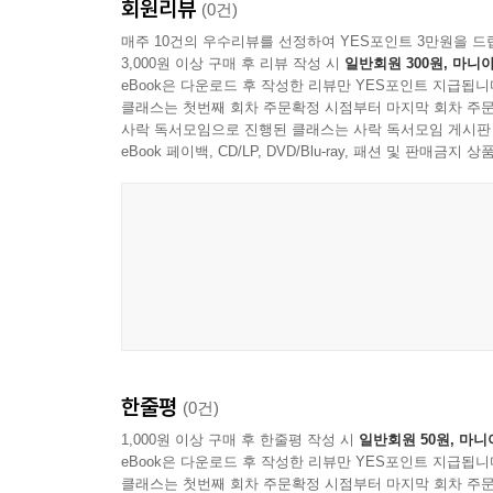
회원리뷰
(0건)
4권 제가 꼭 갈래요!_주제:전도와 선교
매주 10건의 우수리뷰를 선정하여 YES포인트 3만원을 드
3,000원 이상 구매 후 리뷰 작성 시
일반회원 300원, 마니아
eBook은 다운로드 후 작성한 리뷰만 YES포인트 지급됩니
아장아장 예쁜 아기가 외출하네요. 엄마, 아빠, 할
클래스는 첫번째 회차 주문확정 시점부터 마지막 회차 주문
선교사였군요. 하나님이 말씀하시면 언제나 예, 예!
사락 독서모임으로 진행된 클래스는 사락 독서모임 게시판
eBook 페이백, CD/LP, DVD/Blu-ray, 패션 및 판매금
5권 나도 나도 될래요!_주제:미래 지도자
요셉, 모세, 다윗 같은 성경 속 믿음의 인물, 한
꿈이 쑥쑥 자라고 있어요. 이 시대에 하나님이 꼭 필
6권 아빠의 기도, 엄마의 노래_주제:부모의 축복(8월
부비부비, 쪽쪽쪽! 엄마 아빠 쏙 닮은 우리 아가,
한줄평
(0건)
부모님의 축복기도를 담았어요. “영적으로 굳세게
드립니다.”
1,000원 이상 구매 후 한줄평 작성 시
일반회원 50원, 마니
eBook은 다운로드 후 작성한 리뷰만 YES포인트 지급됩니
클래스는 첫번째 회차 주문확정 시점부터 마지막 회차 주문