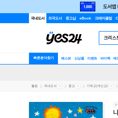
국내도서
외국도서
중고샵
eBook
크레마클럽
C
빠른분야찾기
베스트
신상품
이벤트
바이백
매
웰컴
국내도서
종교
기독교(개신교)
소
나