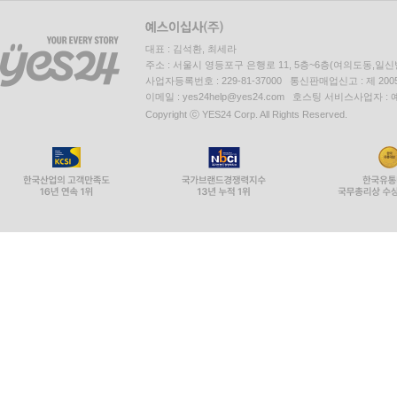
대표 : 김석환, 최세라
주소 : 서울시 영등포구 은행로 11, 5층~6층(여의도동,일신
사업자등록번호 : 229-81-37000 통신판매업신고 : 제 200
이메일 : yes24help@yes24.com 호스팅 서비스사업자 :
Copyright ⓒ YES24 Corp. All Rights Reserved.