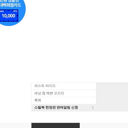
퍼스트 라이드
세상 참 예쁜 오드리
룩백
스틸북 한정판 판매알림 신청