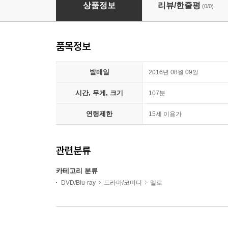
실크
상품정보
리뷰/한줄평
(0/0)
품목정보
발매일
2016년 08월 09일
시간, 무게, 크기
107분
연령제한
15세 이용가
관련분류
카테고리 분류
DVD/Blu-ray
드라마/코미디
멜로