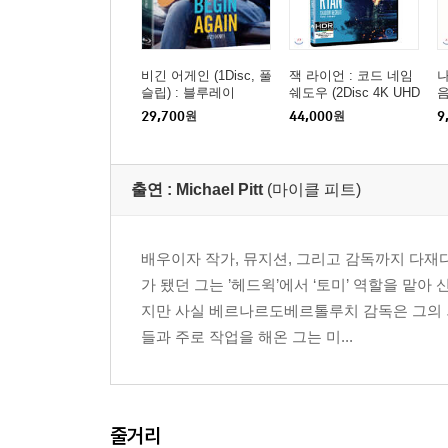
비긴 어게인 (1Disc, 풀
잭 라이언 : 코드 네임
나
슬립) : 블루레이
쉐도우 (2Disc 4K UHD
음
+ BD 한정수량) : 블루
29,700
원
44,000
원
9
레이
출연 :
Michael Pitt
(마이클 피트)
배우이자 작가, 뮤지션, 그리고 감독까지 다재
가 됐던 그는 ’헤드윅’에서 ‘토미’ 역할을 맡
지만 사실 베르나르도베르톨루치 감독은 그의 
들과 주로 작업을 해온 그는 미...
줄거리