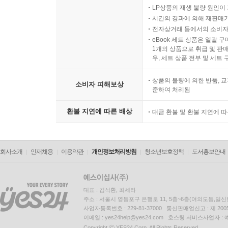
LP상품의 재생 불량 원인이 기
시간의 경과에 의해 재판매가
전자상거래 등에서의 소비자
eBook 세트 상품은 일괄 
1개의 상품으로 취급 및 판매
우, 세트 상품 전부 및 세트
상품의 불량에 의한 반품, 교
소비자 피해보상
준하여 처리됨
환불 지연에 따른 배상
대금 환불 및 환불 지연에 
회사소개
인재채용
이용약관
개인정보처리방침
청소년보호정책
도서홍보안내
대표 : 김석환, 최세라
주소 : 서울시 영등포구 은행로 11, 5층~6층(여의도동,일신
사업자등록번호 : 229-81-37000 통신판매업신고 : 제 200
이메일 : yes24help@yes24.com 호스팅 서비스사업자 :
Copyright ⓒ YES24 Corp. All Rights Reserved.