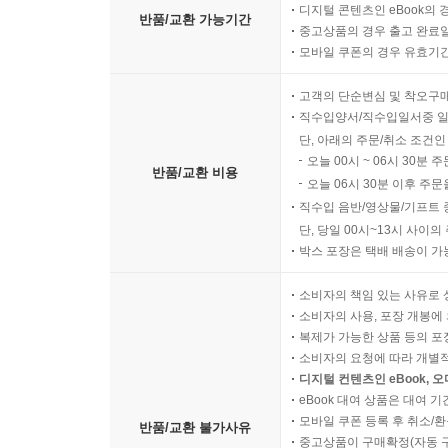
디지털 콘텐츠인 eBook의 
반품/교환 가능기간
중고상품의 경우 출고 완료일
모바일 쿠폰의 경우 유효기간(
고객의 단순변심 및 착오구
직수입양서/직수입일서중 일
단, 아래의 주문/취소 조건인
오늘 00시 ~ 06시 30분 
반품/교환 비용
오늘 06시 30분 이후 주문
직수입 음반/영상물/기프트 
단, 당일 00시~13시 사이
박스 포장은 택배 배송이 가
소비자의 책임 있는 사유로 
소비자의 사용, 포장 개봉에 
복제가 가능한 상품 등의 포장을 
소비자의 요청에 따라 개별
디지털 컨텐츠인 eBook, 
eBook 대여 상품은 대여 기
모바일 쿠폰 등록 후 취소/환
반품/교환 불가사유
중고상품이 구매확정(자동 