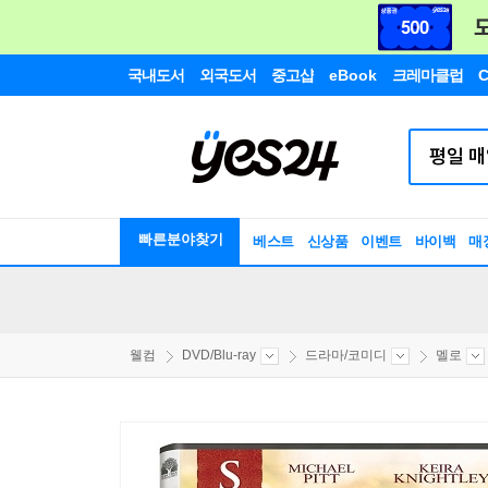
국내도서
외국도서
중고샵
eBook
크레마클럽
C
빠른분야찾기
베스트
신상품
이벤트
바이백
매
웰컴
DVD/Blu-ray
드라마/코미디
멜로