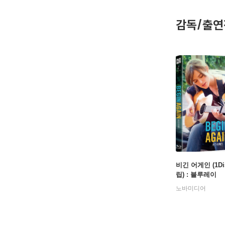
먼트(200
셔 공작부인
감독/출연
비긴 어게인 (1Di
립) : 블루레이
노바미디어