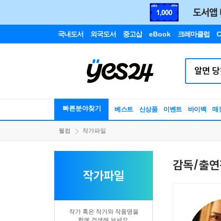
국내도서
외국도서
중고샵
eBook
크레마클럽
C
빠른분야찾기
베스트
신상품
이벤트
바이백
매
웰컴
작가파일
감독/출연
작가파일
작가 혹은 작가와 작품명을
함께 검색해 보세요.