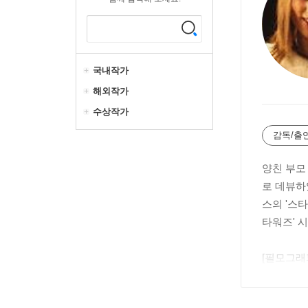
국내작가
해외작가
수상작가
감독/출
양친 부모 
로 데뷰하였
스의 '스타
타워즈' 
[필모그래피
3)|주연배
스완 캐리비