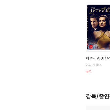
애프터 워 (1Disc
20세기 폭스
절판
감독/출연