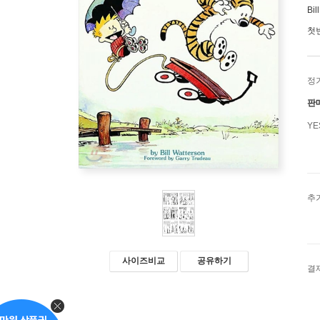
Bil
첫
정
판
Y
추
사이즈비교
공유하기
결