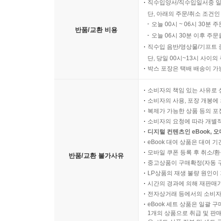
직수입양서/직수입일서중 일
단, 아래의 주문/취소 조건인
오늘 00시 ~ 06시 30분 
반품/교환 비용
오늘 06시 30분 이후 주문
직수입 음반/영상물/기프트 
단, 당일 00시~13시 사이
박스 포장은 택배 배송이 가
소비자의 책임 있는 사유로 
소비자의 사용, 포장 개봉에 
복제가 가능한 상품 등의 포장을 
소비자의 요청에 따라 개별
디지털 컨텐츠인 eBook, 
eBook 대여 상품은 대여 기
모바일 쿠폰 등록 후 취소/환
반품/교환 불가사유
중고상품이 구매확정(자동 
LP상품의 재생 불량 원인이 기
시간의 경과에 의해 재판매가
전자상거래 등에서의 소비자
eBook 세트 상품은 일괄 
1개의 상품으로 취급 및 판매