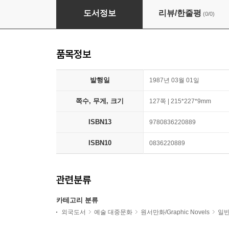
Calvin and Hobbes
도서정보
리뷰/한줄평
(0/0)
품목정보
발행일
1987년 03월 01일
쪽수, 무게, 크기
127쪽 | 215*227*9mm
ISBN13
9780836220889
ISBN10
0836220889
관련분류
카테고리 분류
외국도서
예술 대중문화
원서만화/Graphic Novels
일반