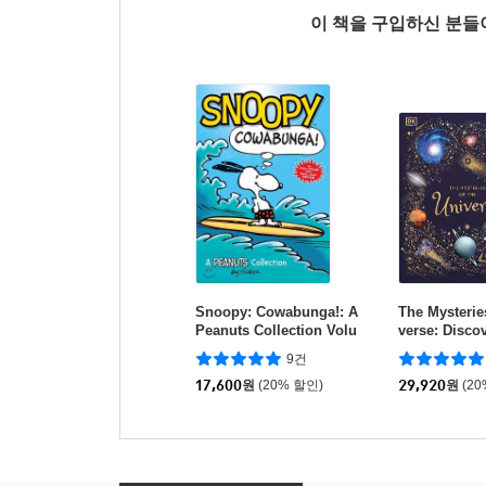
이 책을 구입하신 분
Snoopy: Cowabunga!: A
The Mysterie
Peanuts Collection Volu
verse: Discov
me 1
Kept Secrets
9건
17,600
원
(20% 할인)
29,920
원
(2