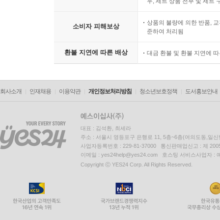
우, 세트 상품 전부 및 세트
상품의 불량에 의한 반품, 교
소비자 피해보상
준하여 처리됨
환불 지연에 따른 배상
대금 환불 및 환불 지연에 
회사소개
인재채용
이용약관
개인정보처리방침
청소년보호정책
도서홍보안내
대표 : 김석환, 최세라
주소 : 서울시 영등포구 은행로 11, 5층~6층(여의도동,일신
사업자등록번호 : 229-81-37000 통신판매업신고 : 제 200
이메일 : yes24help@yes24.com 호스팅 서비스사업자 :
Copyright ⓒ YES24 Corp. All Rights Reserved.