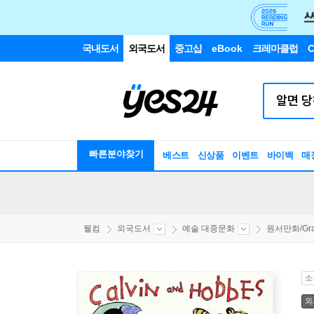
국내도서
외국도서
중고샵
eBook
크레마클럽
C
빠른분야찾기
베스트
신상품
이벤트
바이백
매
웰컴
외국도서
예술 대중문화
원서만화/Grap
소
외