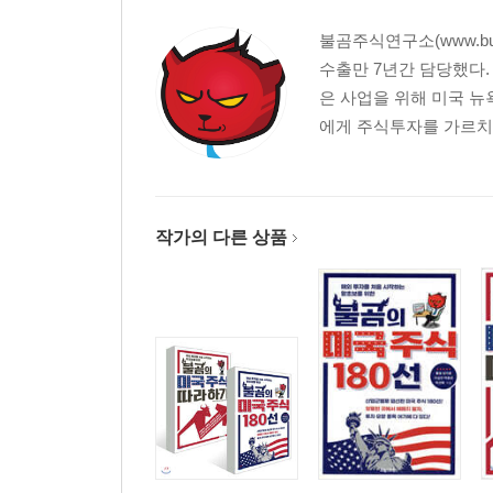
13. 악마의 상품, ELS
불곰주식연구소(www.bu
14. 약정영업―한강은 ‘증권맨’들의 눈물로 채워져 
수출만 7년간 담당했다.
15. 흔한 거짓말, 원금보장
은 사업을 위해 미국 뉴욕필
16. 고위험, 고수익?
에게 주식투자를 가르치고
17. 주식투자를 잘하려면 본업에 충실하라
18. 길을 잃지 않는 법
19. 기업의 배신
20. 세상에서 가장 쉬운 재무제표 강의
작가의 다른 상품
2부 불곰의 가치투자 케이스 스터디
불곰의 5단계 투자기업 탐색 전략
1. 매도 1호 와이솔
2. 매도 2호 무림P&P
3. 매도 3호 엘엠에스
4. 매도 4호 유비벨록스
5. 매도 5호 뷰웍스