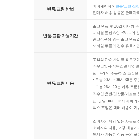
마이페이지 >
반품/교환 신청
반품/교환 방법
판매자 배송 상품은 판매자와
출고 완료 후 10일 이내의 
디지털 콘텐츠인 eBook의 
반품/교환 가능기간
중고상품의 경우 출고 완료일
모바일 쿠폰의 경우 유효기간(
고객의 단순변심 및 착오구
직수입양서/직수입일서중 일
단, 아래의 주문/취소 조건인
오늘 00시 ~ 06시 30분 
반품/교환 비용
오늘 06시 30분 이후 주문
직수입 음반/영상물/기프트 
단, 당일 00시~13시 사이
박스 포장은 택배 배송이 가
소비자의 책임 있는 사유로 
소비자의 사용, 포장 개봉에 
복제가 가능한 상품 등의 포장을 