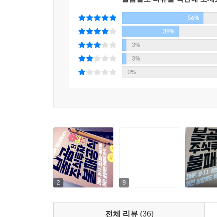
대신 재무제표와 아이템, 즉 기업 자체의 가치에 
어. 그래서 이 주식과 인연이 없나 했는데, 리비아
56%
빠른 시황분석과 단타매매는 하려야 할 수도 없는 
급락했어. 이제는 살 기회다 싶었지.”
없었다. 해외영업에 종사하면서 터득한 신조를 따르
39%
“이런 면에서는 주가가 떨어지는 게 호재인 거죠?”
3%
“주가가 떨어지는 건 최고의 호재지. 앞으로 성장할 
당신이 잃을 수밖에 없는 까닭은?
3%
“매도 이유는?”
0%
“수익 실현이지. 140퍼센트나 이득을 봤으니까. 
이 책은 불곰이 제자인 박선목에게 주식투자의 
고 두 번째 이유, 실적에 비해 가격이 너무 많이 오
95퍼센트는 돈을 잃는다”고 말한다. 그가 보기에
해보다 영업이익과 당기순이익은 줄었어.”
여섯 단계로 정리할 수 있다.
“그럼 매도 타이밍이 맞네요.”
“140퍼센트니까, 뭐 좋은 결정이었지. 근데 그 뒤로 1
① 지인의 소개로, 아무런 공부 없이 소액으로 
“아이고, 그럼 실수하신 건가요?”
가치투자에 대한 잘못된 이해를 바탕으로 투자했다
“주식의 앞날은 아무도 모르는 거야. 나도 미래 주가
차트와 소문을 이용한 단타매매에 발을 들인다. 이를
빠진다. 그리고 더 큰 수익을 얻으려는 욕심으로 돈을
---「2부 6장 ‘매도 6호 게임빌’」중에서
2
9
⑤ 그래도 아직 원금의 10~20퍼센트가 남은 
옵션이야말로 진짜 도박이다. 이 바닥에서는 극소
전체 리뷰
(36)