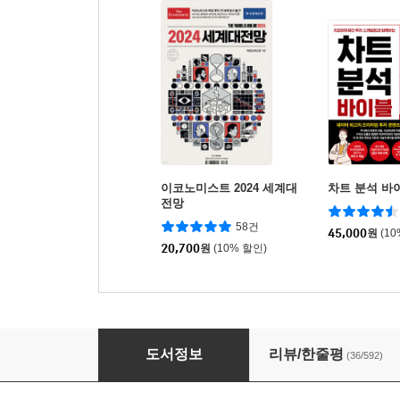
이코노미스트 2024 세계대
차트 분석 바
전망
58건
45,000
원
(1
20,700
원
(10% 할인)
불곰의 주식투자 불패공식
도서정보
리뷰/한줄평
(36/592)