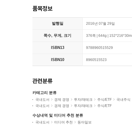
품목정보
발행일
2016년 07월 29일
쪽수, 무게, 크기
376쪽 | 644g | 152*216*30
ISBN13
9788960515529
ISBN10
8960515523
관련분류
카테고리 분류
국내도서
경제 경영
투자/재테크
주식/ETF
국내주식
국내도서
경제 경영
투자/재테크
주식/ETF
수상내역 및 미디어 추천 분류
국내도서
미디어 추천
동아일보