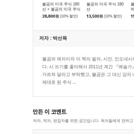
6. 매도 6호 게임빌
불곰의 미국 주식 180
불곰의 미국 주식 180
불
선 + 불곰의 미국 주식
선
7. 매도 7호 멜파스
따라 하기
28,800
원
(10% 할인)
13,500
원
(10% 할인)
1
8. 매도 8호 윌비스
9. 매도 9호 인터로조
10. 매도 10호 알에프세미
저자 : 박선목
11. 매도 11호 대성파인텍
12. 매도 12호 메디톡스
13. 매도 13호 화진
불곰의 제자이자 이 책의 필자. 시인. 인도네
14. 매도 14호 쎌바이오텍
다. 시 쓰기를 좋아해서 2011년 계간 『예술
15. 매도 15호 빅솔론
가르쳐 달라고 부탁했고, 불곰은 그 대신 강의
제대로 된 주식 ...
에필로그: 가장 확실한 투자, 교육
만든 이 코멘트
저자, 역자, 편집자를 위한 공간입니다. 독자들에게 전하고