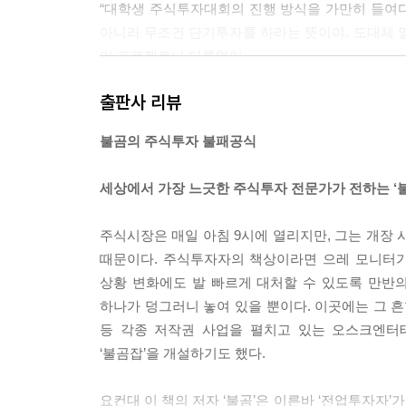
“대학생 주식투자대회의 진행 방식을 가만히 들여다
아니라 무조건 단기투자를 하라는 뜻이야. 도대체 말
기 프로젝트나 다름없어.
그리고 이상한 조항들을 많이 넣는데, 그중에서 자주
출판사 리뷰
외’야. 대회 기간이 한 달일 경우에는 이틀에 한 번
기계로 만드는 거잖아. 두 달이면 20번 이상 매매하
불곰의 주식투자 불패공식
건 거두라는 이야기지. 그러니 최고의 단타쟁이 선발
“그러네요. 이 대회 때문에 증권계좌를 만든 학생들도
세상에서 가장 느긋한 주식투자 전문가가 전하는 ‘
“대회가 끝나도 단타매매를 그 증권사를 통해 계속하
---「1부 7장 ‘대학생 주식투자대회는 타짜 만들기
주식시장은 매일 아침 9시에 열리지만, 그는 개장 
때문이다. 주식투자자의 책상이라면 으레 모니터가
“그럼 합당한 이유가 없는 CB(전환사채)나 BW
상황 변화에도 발 빠르게 대처할 수 있도록 만반
키니까.”
하나가 덩그러니 놓여 있을 뿐이다. 이곳에는 그 흔
“맞아, 도덕적 해이지. 이래서 주식할 때는 ‘CEO
등 각종 저작권 사업을 펼치고 있는 오스크엔터
매도해야 된다고 생각해. 당연히 매수도 금지고! 합
‘불곰잡’을 개설하기도 했다.
아 있는지 확인해야 하고.”
“그럼 제가 CB나 BW에 직접 ‘투자’해 보면 어떨까
요컨대 이 책의 저자 ‘불곰’은 이른바 ‘전업투자자’