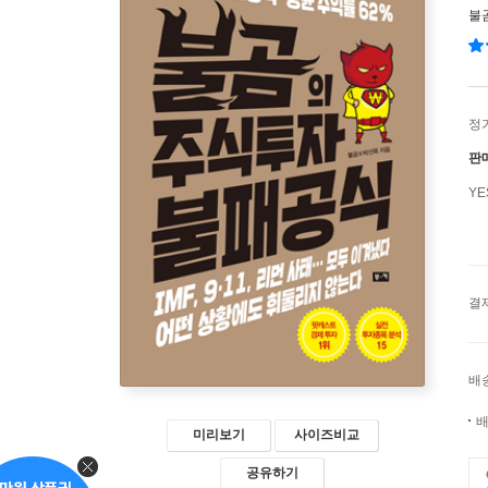
불
정
판
Y
결
배
배
미리보기
사이즈비교
공유하기