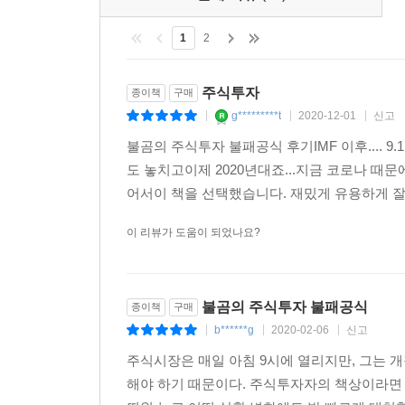
불신론자’가 되어 주식투자 자체를 혐오하게 된다.
1
2
이렇게 ‘실패하는 투자자’들의 패턴을 적나라하게 
나쁜 습관들을 하나하나 지적한다.
주식투자
종이책
구매
g*********t
2020-12-01
신고
|
|
|
무턱대고 따라 하면 무조건 망하는 10가지
불곰의 주식투자 불패공식 후기IMF 이후.... 9
도 놓치고이제 2020년대죠...지금 코로나 
* 경제신문 읽지 마라.
어서이 책을 선택했습니다. 재밌게 유용하게 잘
경제신문에는 펀드 출시, 연금보험 소개 등 홍보성 
많다. 쓸데없는 정보를 차단하는 것도 좋은 정보를 
이 리뷰가 도움이 되었나요?
* 그래프 분석하지 마라.
주가 변동 그래프를 연구하는 ‘기술적 분석’은 쓰레
불곰의 주식투자 불패공식
종이책
구매
가치가 나오지 않는다. 증권사에서는 기술적 분석
b******g
2020-02-06
신고
|
|
|
않는다.
주식시장은 매일 아침 9시에 열리지만, 그는 
* 증권사의 목표주가 믿지 마라.
해야 하기 때문이다. 주식투자자의 책상이라면