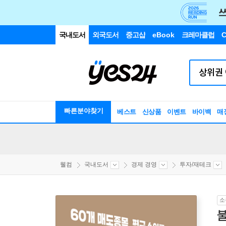
국내도서
외국도서
중고샵
eBook
크레마클럽
C
빠른분야찾기
베스트
신상품
이벤트
바이백
매
웰컴
국내도서
경제 경영
투자/재테크
소