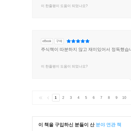
정보만 수집해도 기업의 진정한 가치를 판단하는 데
이 한줄평이 도움이 되었나요?
하지만 전자공시시스템에 들어가 재무제표를 들여다
관심이 가는 회사가 생기면 천천히 공부해도 전혀 
매일매일의 등락에 초조해할 필요도 없다. 충분
결정하므로 지금 당장 주가가 조금 떨어져도 불안한
eBook
구매
모니터에 눈을 붙이고 있지 않아도 되니 시간이 
주식책이 따분하지 않고 재미있어서 정독했습
아니라 꾸준한 수익이 보장되는 여유롭고 행복한 가
이 한줄평이 도움이 되었나요?
〈추천사: 불곰의 투자법으로 승리한 사람들〉
내 주변의 투자자들은 항상 노심초사하면서 언제 팔
가치를 보고 추천하기 때문에 지금 주가가 내려간다고 해
1
2
3
4
5
6
7
8
9
10
불곰주식연구소는 이제까지 기록한 수익률들을 과
얘기하지만, 불곰은 그저 신중하게 저가일 때 사라는 
이 책을 구입하신 분들이 산
분야 연관 책
내 본업과 병행할 수 있는 가장 좋은 재테크 방법