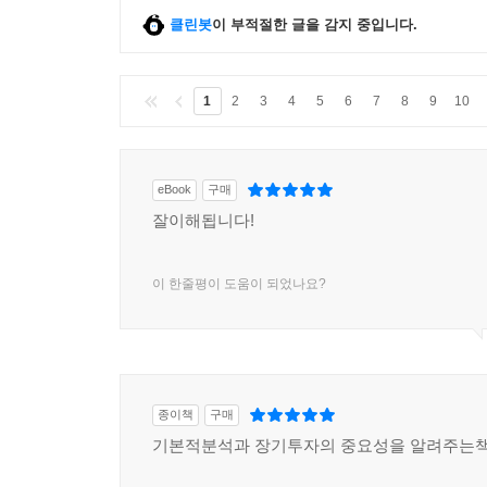
분석해 본다. 1부가 가치투자의 원리와 의미를 
클린봇
이 부적절한 글을 감지 중입니다.
거두었는지 보여 주는 마당인 셈이다.
불곰이 신봉하는 투자의 원리는 지극히 단순하다. “
1
2
3
4
5
6
7
8
9
10
회복할 때까지 참을성 있게 기다린다.” 여기 담겨 
수익률을 거둔 인터로조 같은 성공 종목은 물론, 
철저히 분석하여 투자한 과정들이 가감 없이 드러나
eBook
구매
잘이해됩니다!
세상에서 가장 쉽고 편안한 주식투자 강의
이 한줄평이 도움이 되었나요?
이 책에서 제시하는 가치투자법은 전혀 복잡하지 않
날리고 ‘깡통’을 한 번쯤 찬 뒤에 독한 마음을 먹
있는 것이다.
여기서 중요한 것은 떠도는 소문이나 정보를 애써
종이책
구매
열려 있다. 기업의 과거 이력이나 아이템, 해당 산
기본적분석과 장기투자의 중요성을 알려주는
필요하다면 기업의 주식 담당자에게 직접 전화를 