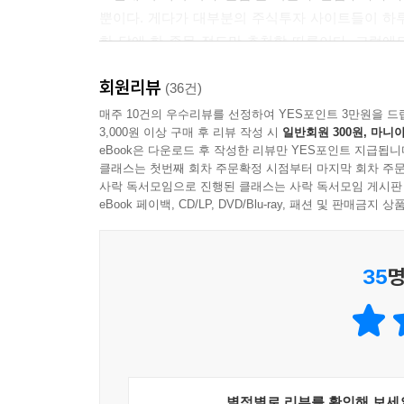
“그런데 여기에는 큰 함정이 있어. 네가 CB나 BW
뿐이다. 게다가 대부분의 주식투자 사이트들이 하
들이 대중을 상대로 CB나 BW를 발행하기 때문이지
한 달에 한 종목 정도만 추천할 따름이다. 그럼에도 
인들을 위해 그랬을 가능성이 크다. 이런 회사라면
62퍼센트’(배당수익 포함)라는 놀라운 성과를 
“그래서 경영권이 정말 중요하고, 주주들을 위해 경
회원리뷰
불곰주식연구소 홈페이지(www.bulgom.co.kr
(36건)
---「1부 19장 ‘기업의 배신’」중에서
수익률이 투명하게 공개되어 있다.
매주 10건의 우수리뷰를 선정하여 YES포인트 3만원을 드
3,000원 이상 구매 후 리뷰 작성 시
일반회원 300원, 마니아
“소셜 게임 시장이 커지리라는 것, 그리고 모바일 
eBook은 다운로드 후 작성한 리뷰만 YES포인트 지급됩니
꾀 많은 여우 대신 미련한 곰이 되기로 결심하다
“그 당시 큰 모바일 게임 회사가 2개 있었어. 컴투
클래스는 첫번째 회차 주문확정 시점부터 마지막 회차 주문
사락 독서모임으로 진행된 클래스는 사락 독서모임 게시판
는 돈이 많아서 당기순이익 목표가 59억 원이었고, 
불곰이 이렇게 느긋한 투자 방식에 눈을 뜨게 된 
eBook 페이백, CD/LP, DVD/Blu-ray, 패션 및 판매금
“매출액이 똑같은데 어째서 당기순이익이 그렇게 차
상사부문에 입사했다. 당시 최고의 인기 직장이던 
“방금 말한 대로 들어가는 돈이 많으니까. 외국 지사가
빨리 독립할 수 있는 곳이 종합상사라는 말을 듣고
년 7월이야. 재무제표를 살펴보면, 2010년에 매출
35
명
해외 거래선들을 보니 술수가 뛰어나고 계산이 빠
미있는 건 매출액의 50퍼센트 이상이 영업이익이라는 점
따르는 것’이라고 생각했기 때문이다. 그러다 문
0억 원, 당기순이익 161억 원으로 예상했어. 그 당
결심했다. 원가를 공개하고 자기에게 필요한 수익률
다고 볼 수 있어.”
“좋네요. 이런 종목은 좀 더 일찍 추천했어야 하는 
이 무렵 주식투자를 시작했는데, 그에게는 바늘
“추천하려고 했는데, 급등해서 5개월 동안 계속 지
성장성을 예상할 수 있는 능력을 길러 주었기 때문
는데, 오르락내리락만 하지 크게 떨어지지는 않더군
별점별로 리뷰를 확인해 보세