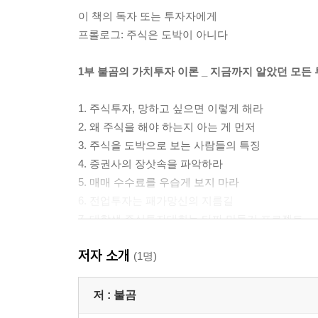
이 책의 독자 또는 투자자에게
프롤로그: 주식은 도박이 아니다
1부 불곰의 가치투자 이론 _ 지금까지 알았던 모든
1. 주식투자, 망하고 싶으면 이렇게 해라
2. 왜 주식을 해야 하는지 아는 게 먼저
3. 주식을 도박으로 보는 사람들의 특징
4. 증권사의 장삿속을 파악하라
5. 매매 수수료를 우습게 보지 마라
6. 전업투자는 패가망신의 지름길
7. 대학생 주식투자대회는 타짜 만들기 프로젝트
8. 주식시장의 사술, 기술적 분석
저자 소개
9. 경제신문, 읽지 않는 것이 이득?
(1명)
10. 펀드의 실체
11. 증권사의 엉터리 목표주가
저 :
불곰
12. 주식의 ‘언어’를 알아야 실패하지 않는다