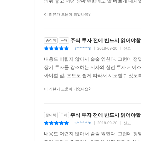
증권사 애널리스트들의 종목리포트는 해당 주식이 
띄워 놓고 어떤 상황 변화에도 발 빠르게 대처할
미끼일 뿐이다. 주가란 원래 정확히 예측하기가 불
이 리뷰가 도움이 되었나요?
* 시황분석 믿지 마라.
경제TV, 경제신문, 주식 전문가들 모두 시황분석을
주식 투자 전에 반드시 읽어야할
종이책
구매
사태가 터졌을 때 전문가들은 암담한 폭락 장세라
s********n
2018-09-20
신고
올랐다.
|
|
|
내용도 어렵지 않아서 술술 읽힌다. 그런데 정말
* 전업투자하지 마라.
장기 투자를 강조하는 저자의 실전 투자 케이스
매달 주식으로 수입을 얻어야 하는 전업투자자들은
아야할 점, 초보도 쉽게 따라서 시도할수 있도록 
걸기 때문에 삶이 피폐해진다. 주식시장이 열리는
이 리뷰가 도움이 되었나요?
망가진다.
* 단타매매하지 마라.
차트와 소문을 이용하여 치고 빠지는 식으로 급등
주식 투자 전에 반드시 읽어야할
종이책
구매
주식에 쏟고 있다는 뜻이며, 그럴수록 수수료만 더 
s********n
2018-09-20
신고
|
|
|
내용도 어렵지 않아서 술술 읽힌다. 그런데 정말
* 미인주, 주도주 쫓아가지 마라.