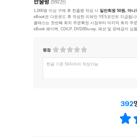
한줄평
(592건)
수영도 못하면서 바다에 뛰어들지 말라!
1,000원 이상 구매 후 한줄평 작성 시
일반회원 50원, 마니
eBook은 다운로드 후 작성한 리뷰만 YES포인트 지급됩니
불곰은 수많은 투자자들이 이런 투자법을 공부하
클래스는 첫번째 회차 주문확정 시점부터 마지막 회차 주문
지적한다. 그렇다면 잘못된 습관들을 벗어던진 다
eBook 페이백, CD/LP, DVD/Blu-ray, 패션 및 판매금
법을 소개한다. 그는 재무제표를 볼 줄 모르면 
꼴이기 때문이다. 기업의 실적이 모두 나타나 있
평점
(http://dart.fss.or.kr)에 게시되어 있으므로 누구
한글 기준 50자까지 작성가능
하지만 이런 재무제표를 일반 투자자들도 한눈에 알
전혀 어렵지 않다고 단언한다. 복잡한 계산도 필
눈여겨봐야 할 대목은 얼마 되지 않는다.
불곰은 1부 20장 ‘세상에서 가장 쉬운 재무제표 
392
특히 기업의 재무상태를 보여 주는 ‘연결재무상태
풍부한 예시와 함께 실려 있다.
그러고는 2부 ‘불곰의 가치투자 케이스 스터디’를