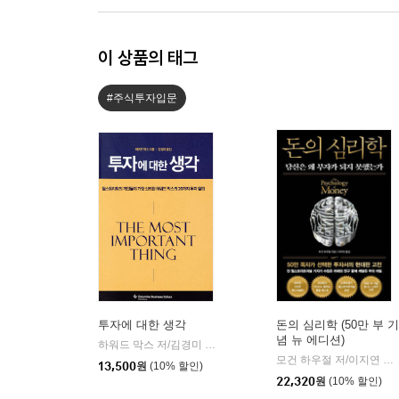
이 상품의 태그
#주식투자입문
투자에 대한 생각
돈의 심리학 (50만 부 기
념 뉴 에디션)
하워드 막스 저/김경미 역
비즈니스맵
|
모건 하우절 저/이지연 역
|
13,500
원
(10% 할인)
22,320
원
(10% 할인)