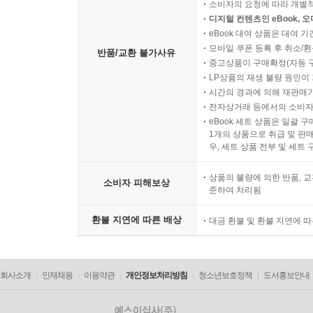
소비자의 요청에 따라 개별
디지털 컨텐츠인 eBook, 
eBook 대여 상품은 대여 기
모바일 쿠폰 등록 후 취소/환
반품/교환 불가사유
중고상품이 구매확정(자동 
LP상품의 재생 불량 원인이 기
시간의 경과에 의해 재판매가
전자상거래 등에서의 소비자
eBook 세트 상품은 일괄 
1개의 상품으로 취급 및 판매
우, 세트 상품 전부 및 세트
상품의 불량에 의한 반품, 교
소비자 피해보상
준하여 처리됨
환불 지연에 따른 배상
대금 환불 및 환불 지연에 
회사소개
인재채용
이용약관
개인정보처리방침
청소년보호정책
도서홍보안내