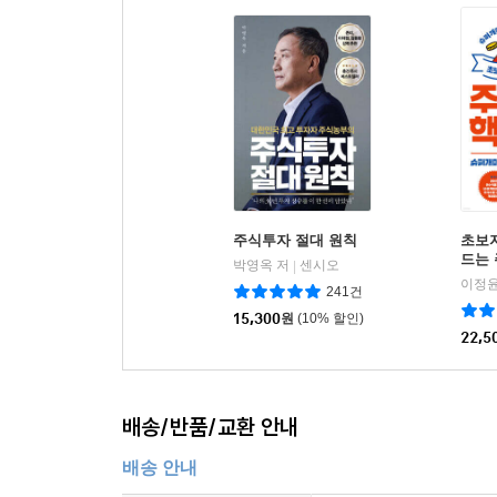
단타나 스윙도 전혀 할 수 없기 때문이다. 연구소 
않게 되었다. -황금시내(의사, 37세)
주식투자 절대 원칙
초보
드는 
박영옥 저
센시오
|
이정윤
241건
15,300
원
(10% 할인)
22,5
배송/반품/교환 안내
배송 안내