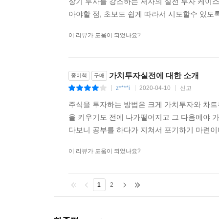
장기 투자를 강조하는 저자의 실전 투자 케이스
이목이 쏠린 주식은 이미 ‘오버슈팅’ 상태에 있다.
아야할 점, 초보도 쉽게 따라서 시도할수 있도록 
계속 사는 현상이다. 그러니 이미 고평가되어 있다는
이 리뷰가 도움이 되었나요?
* 펀드 사지 마라.
대부분의 펀드 수익률은 시장 수익률(코스피 수익률
598개 중에서 이전 5년 동안 매년 시장 수익률을 능
가치투자실전에 대한 소개
종이책
구매
z****i
2020-04-10
신고
|
|
|
* ELS(주가연계증권) 사지 마라.
주식을 투자하는 방법은 크게 가치투자와 차트
수익이 주가 변동과 연계되는 금융파생상품인 ELS를
을 키우기도 전에 나가떨어지고 그 다음에야 
경마와 비슷한데, 이를테면 가입 기간이 3년에, 종
다보니 공부를 하다가 지쳐서 포기하기 마련이
원금 손실이 발생한다. 이때 증권사와 ELS 판매자
이 리뷰가 도움이 되었나요?
* 주식투자대회 참가하지 마라.
한두 달의 짧은 대회 기간은 단기간에 급성장할 주
1
2
잦은 매매를 유도하고, 급등주, 테마주 중심의 도박
이벤트’에 불과하다.