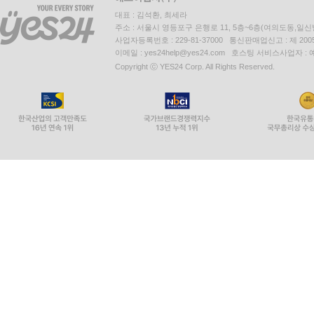
대표 : 김석환, 최세라
주소 : 서울시 영등포구 은행로 11, 5층~6층(여의도동,일신
사업자등록번호 : 229-81-37000 통신판매업신고 : 제 200
이메일 : yes24help@yes24.com 호스팅 서비스사업자 :
Copyright ⓒ YES24 Corp. All Rights Reserved.