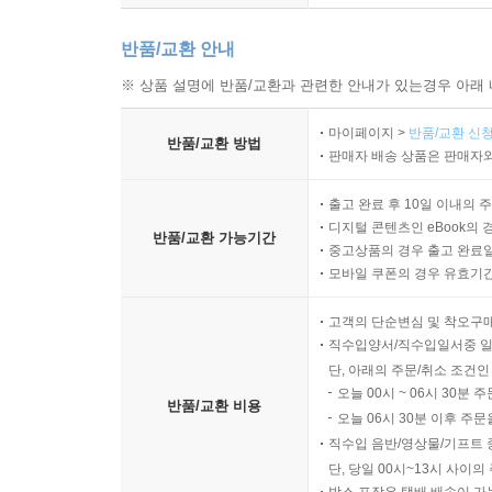
반품/교환 안내
※ 상품 설명에 반품/교환과 관련한 안내가 있는경우 아래 
마이페이지 >
반품/교환 신청
반품/교환 방법
판매자 배송 상품은 판매자와
출고 완료 후 10일 이내의 
디지털 콘텐츠인 eBook의 
반품/교환 가능기간
중고상품의 경우 출고 완료일
모바일 쿠폰의 경우 유효기간(
고객의 단순변심 및 착오구
직수입양서/직수입일서중 일
단, 아래의 주문/취소 조건인
오늘 00시 ~ 06시 30분 
반품/교환 비용
오늘 06시 30분 이후 주문
직수입 음반/영상물/기프트 
단, 당일 00시~13시 사이