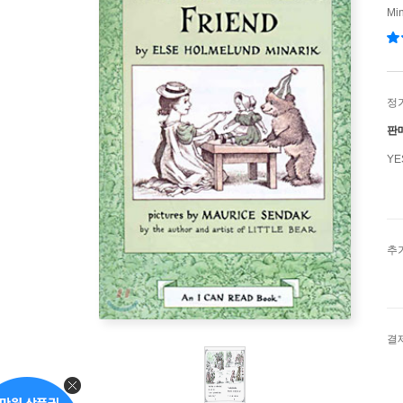
Min
정
판
Y
추
결