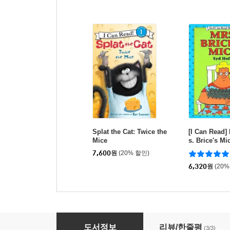
Splat the Cat: Twice the
[I Can Read] 
Mice
s. Brice's Mi
7,600
원
(20% 할인)
6,320
원
(20%
Little Bear's Friend
도서정보
리뷰/한줄평
(3/3)