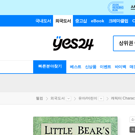
국내도서
외국도서
중고샵
eBook
크레마클럽
C
빠른분야찾기
베스트
신상품
이벤트
바이백
매
웰컴
외국도서
유아/어린이
캐릭터 Characte
소
외