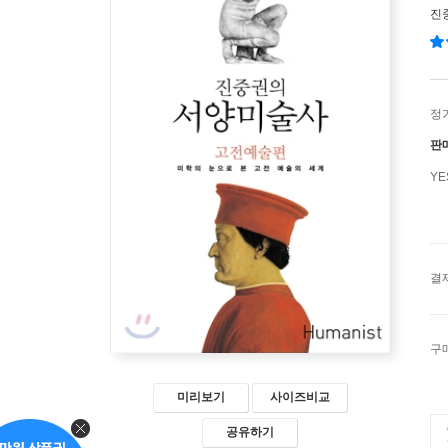
진
정
판
Y
결
구
미리보기
사이즈비교
공유하기