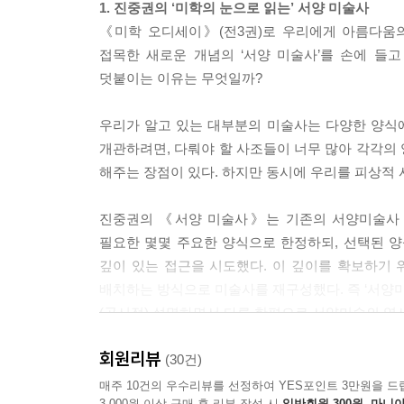
1. 진중권의 ‘미학의 눈으로 읽는’ 서양 미술사
과제였다.
《미학 오디세이》(전3권)로 우리에게 아름다움의
2장에서는 로사리오 아순토의 저서를 토대로 미와 
접목한 새로운 개념의 ‘서양 미술사’를 손에 들
높은 곳에 있는 초감각의 세계로 고양시킨다. 그
덧붙이는 이유는 무엇일까?
것이다.
우리가 알고 있는 대부분의 미술사는 다양한 양식에
3장 자연을 내다보는 창문
개관하려면, 다뤄야 할 사조들이 너무 많아 각각의
‘부활’이라는 어원에서 짐작할 수 있듯이, 르네상
해주는 장점이 있다. 하지만 동시에 우리를 피상적 
정의로 바뀐 것이다. 아름다움은 다시 형태로 거처를
대(大)이론으로 군림하게 된다.
진중권의 《서양 미술사》는 기존의 서양미술사 
형식에만 국한된 변화가 아니다. 내용의 측면에서도
필요한 몇몇 주요한 양식으로 한정하되, 선택된 
인간에 대한 관심으로 바뀌어 간다. 이에 따라 중
깊이 있는 접근을 시도했다. 이 깊이를 확보하기
나타난다.
배치하는 방식으로 미술사를 재구성했다. 즉 ‘서양미
3장에서는 알베르티의 저서를 토대로 중세에서 르
(공시적) 설명하면서 다른 한편으로 서양미술의 역사
특히 알베르티가 중세적 이미지 제작의 관행을 비
회원리뷰
2. 미학과 미술사를 접목시킨 신개념의 서양미술사
(30건)
4장 상징 형식으로서의 원근법
진중권의 《서양 미술사》는 미학과 미술사를 접목한
매주 10건의 우수리뷰를 선정하여 YES포인트 3만원을 드
앞에서 이미지를 이루는 두 요소, 즉 형태와 색채에
3,000원 이상 구매 후 리뷰 작성 시
일반회원 300원, 마니아