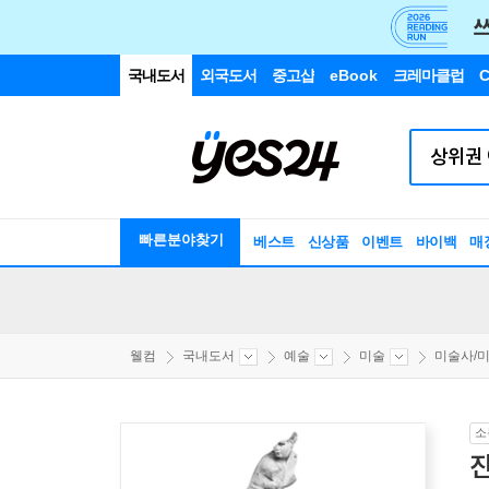
국내도서
외국도서
중고샵
eBook
크레마클럽
C
빠른분야찾기
베스트
신상품
이벤트
바이백
매
웰컴
국내도서
예술
미술
미술사/
소