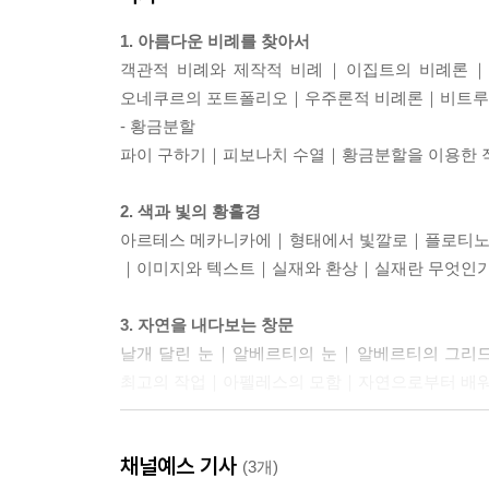
1. 아름다운 비례를 찾아서
객관적 비례와 제작적 비례｜이집트의 비례론
오네쿠르의 포트폴리오｜우주론적 비례론｜비트루
- 황금분할
파이 구하기｜피보나치 수열｜황금분할을 이용한
2. 색과 빛의 황홀경
아르테스 메카니카에｜형태에서 빛깔로｜플로티노
｜이미지와 텍스트｜실재와 환상｜실재란 무엇인
3. 자연을 내다보는 창문
날개 달린 눈｜알베르티의 눈｜알베르티의 그리
최고의 작업｜아펠레스의 모함｜자연으로부터 배
4. 상징 형식으로서 원근법
채널예스 기사
원근법의 탄생｜다 빈치의 노트북｜원근법의 붕괴
(3개)