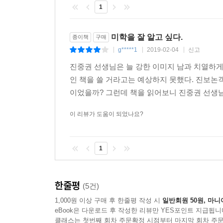
정신적 분위기의 변화와 관계가 있다는 것이리라.
1
예를 들어 고딕의 첨탑이 하늘로 올라가고 싶은 
사실주의가 마친 일어나던 과학정신과 관계가 있다
미학을 잘 알고 싶다.
종이책
구매
‘정신사로서 예술사’라 부른다.
g*****1
2019-02-04
신고
|
|
|
여기에서는 막스 드로르작의 저서에서 ‘마니에리스
추적하게 된다. 범람하던 물질주의에 반발하는 엘 
진중권 선생님은 늘 강한 이미지 남과 치열하게
주목하라.
인 책을 쓸 거라고는 예상하지 못했다. 진보논
이었을까? 그런데 책을 읽어보니 진중권 선생님의
8장 시(視) 형식으로서 미술사
이 리뷰가 도움이 되었나요?
무엇이 양식의 변화를 낳는가? 뵐플린은 양식의 
이론들이 대개 미술의 바깥에 있는 요인에 주목
장점이 있다.
1
칭쿠에첸토(1500년대)와 세이첸토(1600년대)의 
형식주의적 접근은 파노프스키로부터 비판을 받기도
것이다.
한줄평
(5건)
이 장에서는 뵐플린의 대표적 저작을 통해 르네상
1,000원 이상 구매 후 한줄평 작성 시
일반회원 50원, 마니
접근은, 비록 파노프스키의 비판을 받기는 했지만
eBook은 다운로드 후 작성한 리뷰만 YES포인트 지급됩니
없는 가치를 갖는다.
클래스는 첫번째 회차 주문확정 시점부터 마지막 회차 주문