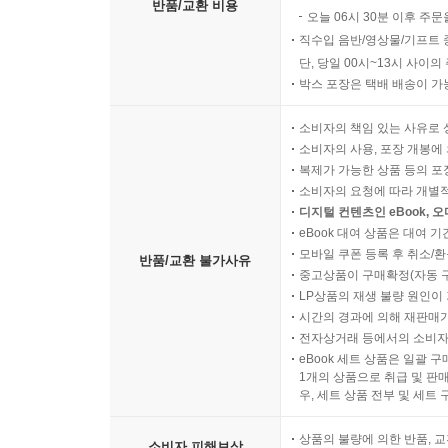
반품/교환 비용
오늘 06시 30분 이후 주문
직수입 음반/영상물/기프트 
단, 당일 00시~13시 사이
박스 포장은 택배 배송이 가
소비자의 책임 있는 사유로 
소비자의 사용, 포장 개봉에 
복제가 가능한 상품 등의 포장을 
소비자의 요청에 따라 개별
디지털 컨텐츠인 eBook, 
eBook 대여 상품은 대여 기
모바일 쿠폰 등록 후 취소/환
반품/교환 불가사유
중고상품이 구매확정(자동 
LP상품의 재생 불량 원인이 기
시간의 경과에 의해 재판매가
전자상거래 등에서의 소비자
eBook 세트 상품은 일괄 
1개의 상품으로 취급 및 판매
우, 세트 상품 전부 및 세트
상품의 불량에 의한 반품, 교
소비자 피해보상