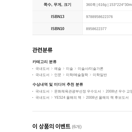
쪽수, 무게, 크기
360쪽 | 616g | 153*224*30
ISBN13
9788958622376
ISBN10
8958622377
관련분류
카테고리 분류
국내도서
예술
미술
미술사/미술가론
국내도서
인문
미학/예술철학
미학일반
수상내역 및 미디어 추천 분류
국내도서
문화체육관광부선정 우수도서
2008년 우수 
국내도서
YES24 올해의 책
2008년 올해의 책 후보도서
이 상품의 이벤트
(6개)