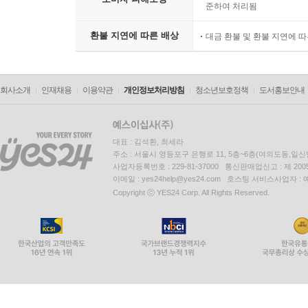
준하여 처리됨
환불 지연에 따른 배상
대금 환불 및 환불 지연에 
회사소개
인재채용
이용약관
개인정보처리방침
청소년보호정책
도서홍보안내
대표 : 김석환, 최세라
주소 : 서울시 영등포구 은행로 11, 5층~6층(여의도동,일신
사업자등록번호 : 229-81-37000 통신판매업신고 : 제 200
이메일 : yes24help@yes24.com 호스팅 서비스사업자 :
Copyright ⓒ YES24 Corp. All Rights Reserved.