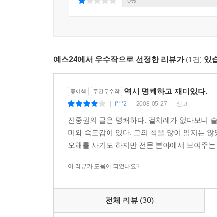
0%
완전히 성숙한 투시법이다. 매우 엄격한 원칙에 
있다.
6장 도상학에서 도상해석학으로
현대예술은 내용보다 형식을 강조하는 경향이 있지만
예스24에서 우수작으로 선정한 리뷰가
(1건)
있습
형태와 색채는 인물과 사물의 재현에 사용되었고, 이
이전에 ‘읽는’ 것이었다.
한 그림의 의미는 당대인에게는 직관적으로 알려진
역시 명쾌하고 재미있다.
종이책
주간우수작
그러다 보면 어느 순간 그림을 봐도 더 이상 의미를
f***2
2008-05-27
신고
|
|
|
필요한 것이다.
진중권의 글은 명쾌하다. 겉치레가 없다보니 술
이 장에서는 에르빈 파노프스키의 논문을 토대로 그
미와 속도감이 있다. 그의 책을 많이 읽지는 
(前)도상학적 단계, 도상학적 단계, 도상해석학
오해를 사기도 하지만 전문 분야에서 보여주는 
의미를 드러낸다.
이 리뷰가 도움이 되었나요?
7장 엘 그레코, 신학적 가상현실
왜 시대와 문화마다 양식이 달라지는 것일까? 어떤 
전체 리뷰
(30)
토대의 변화로 돌리고(하우저), 어떤 이들은 그것