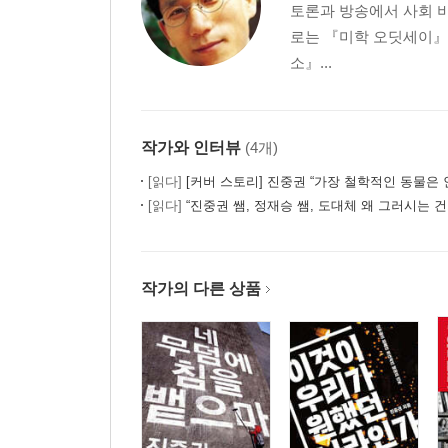
토론과 방송에서 사회 
통일성으로｜명료성에서 불명료성으로｜외적 미술
로는 『미학 오딧세이
- 유화
소』...
피그먼트｜결합매체｜회화적인 것｜
9. 예술을 다는 저울
작가와 인터뷰
(4개)
아카데미의 전횡｜라파엘로냐 티치아노냐｜형태냐
비평｜화가들의 저울
[읽다]
[커버 스토리] 진중권 “가장 철학적인 동물은 
[읽다]
“진중권 쌤, 정재승 쌤, 도대체 왜 그러시는 건가요” 두 남자의 매력적
10. 고대인의 자연은 어디로?
아름다운 자연｜바로크에서 신고전주의로｜색체에
그림 속에 숨은 고대의 조각들｜남자를 사랑하는 
작가의 다른 상품
- 화면 구성
소실점｜대칭과 균형｜바로크
11. 혁명의 예술, 예술의 혁명
저물어가는 로코코｜다비드의 신고전주의｜혁명
낭만적 성기 바로크｜회화적 현대성