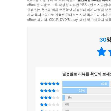
우리는 드로잉에 채색을 하여 이미지를 만들어낸다
속에 배치하는 문제가 남았다. 그러려면 대상과 배
eBook은 다운로드 후 작성한 리뷰만 YES포인트 지급됩니
한다. 따라서 공간을 재현하는 투시법이 그 뒤를 
시대에 그것은 ‘원근법’에 따라 이루어졌다.
클래스는 첫번째 회차 주문확정 시점부터 마지막 회차 주문
내용을 읽어내야 하는데, 그것이 바로 도상해석학이
사락 독서모임으로 진행된 클래스는 사락 독서모임 게시판
중세회화의 배경은 공간의 재현이 아니라 구성의 
이렇게 예술의 형식적 측면과 내용적 측면에 대해 
eBook 페이백, CD/LP, DVD/Blu-ray, 패션 및 판매금
재현하려 했다. 중세회화의 이질적 공간들의 집합
무엇인가? 어떤 이는 양식의 변화는 그 밑에 깔린 
공간이다.
것은 지각방식의 변화라 주장하기도 한다. 그것을 
5장에서는 에르빈 파노프스키의 논문을 바탕으로
30
명
정신, 문화적 맥락 속에 위치시켰다.
유일하게 객관적인 방식이라 생각하나, 파노프스
예술의 방향을 결정짓는 것은 오로지 화가나 조각
불과하다고 한다.
발휘하는 것이 비평가다. 따라서 미술을 이해하
비평가를 만나게 된다.
5장 물구나무 선 원근법
마지막으로 고대 그리스에서 시작되어 르네상스에서
흔히 투시법은 서구미술에만 있다고 생각하기 쉽다
‘모던’(modern)이라 부르는 시대는 과거와는 완
그것은 가능한 많은 투시법 중의 하나에 불과하다. 
별점별로 리뷰를 확인해 보세
영역에서 일어난 변화다. 이 변화를 이해하기 위해 
러시아 성상에 적용된 역원근법이다.
63%
고전예술의 붕괴 과정을 살펴보게 된다. 이로써 미
르네상스 원근법은 움직이지 않는 시점을 전제한다
하나 더! 이러한 체계적 접근은 동시에 작은 예술사
33%
성상에서는 시점이 움직인다. 이렇게 움직이는 시
수 있다. 여기서 다루어지는 양식들은 다음과 같다. 고대(
3%
흥미로운 표현이 등장한다.
(9장), 신고전주의(10장), 낭만주의(11장), 모더
0%
5장에서는 셰긴의 저서를 토대로 러시아 성상의 