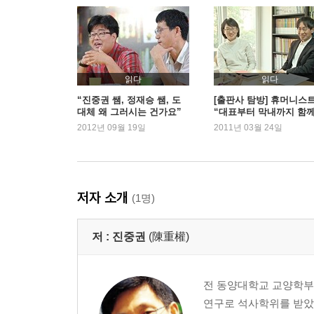
5. 물구나무 선 원근법
소실점이 아래로｜직선을 곡선으로｜이미 굽은
투시법의 천재지변｜큐비즘｜프리미티비즘인가
- 왜곡상
읽다
읽다
“진중권 쌤, 정재승 쌤, 도
[출판사 탐방] 휴머니스
대체 왜 그러시는 건가요”
“대표부터 막내까지 함
6. 도상학에서 도상해석학으로
두 남자의 매력적인 생각 합
‘편집 일기’ 쓰지요”
2012년 09월 19일
2011년 03월 24일
전도상학적 단계｜교정 원리로서의 양식사｜도상
체 - 『크로스2』
속의 프로토-르네상스｜카롤링거 르네상스｜고대의
- 트롱프뢰유
회화 속의 눈속임｜건축 속의 눈속임｜예술인가 
저자 소개
(1명)
7. 엘 그레코, 신학적 가상현실
저 :
진중권
(陳重權)
초월적 세계로｜영혼을 보는 자｜얼마나 많은 피
미쳤다
전 동양대학교 교양학부
8. 시(視) 형식으로서 미술사
연구로 석사학위를 받았
개인과 민족의 시대｜시형식으로서의 예술사｜신