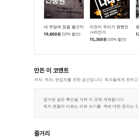
12. 인간, 신을 닮기를 거부하다
해체의 전주곡｜주도적 과제｜예술들의 분열｜신을
네 무덤에 침을 뱉으마
이것이 우리가 원했던
나라인가
19,800
원
(10% 할인)
1
15,300
원
(10% 할인)
만든 이 코멘트
저자, 역자, 편집자를 위한 공간입니다. 독자들에게 전하고
접수된 글은 확인을 거쳐 이 곳에 게재됩니다.
독자 분들의 리뷰는 리뷰 쓰기를, 책에 대한 문의는 1:
줄거리