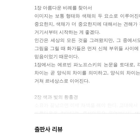
1장 아름다운 비례를 찾아서
이미지는 보통 형태와 색채의 두 요소로 이루어진다
중요한지, 색채가 더 중요한지에 대해서는 견해가 
거기서부터 시작하는 게 좋겠다.
인간은 세상의 모든 것을 그려왔지만, 그 중에서
그림을 그릴 때 화가들은 먼저 신체 부위들 사이에
믿음이었기 때문이다.
1장에서는 에르빈 파노프스키의 논문을 토대로, 
차이는 곧 양식의 차이를 의미하고, 양식의 차이
거쳐 르네상스로 이어진다.
2장 색과 빛의 황홀경
소묘가 끝났으면 이제 채색을 해야 한다. 고대에서
아름다움을 찾았다면, 중세인들은 무엇보다도 색
차이에서 비롯된다.
출판사 리뷰
고대인이 인간에게서 아름다움을 보았다면, 중세인
바탕에서 눈에 보이지 않게 빛나고 있기 때문이라고