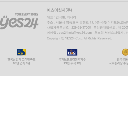
대표 : 김석환, 최세라
주소 : 서울시 영등포구 은행로 11, 5층~6층(여의도동,일신
사업자등록번호 : 229-81-37000 통신판매업신고 : 제 200
이메일 : yes24help@yes24.com 호스팅 서비스사업자 :
Copyright ⓒ YES24 Corp. All Rights Reserved.