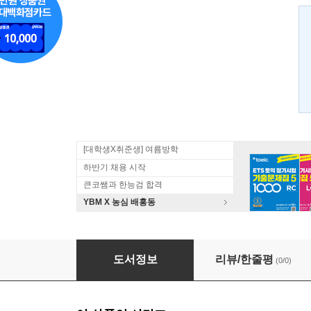
[대학생X취준생] 여름방학
하반기 채용 시작
큰코쌤과 한능검 합격
YBM X 농심 배홍동
8~3급 급수한자 1800
도서정보
리뷰/한줄평
(0/0)