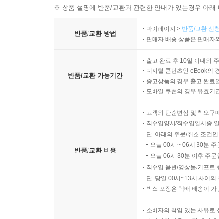
※ 상품 설명에 반품/교환과 관련한 안내가 있는경우 아래 
마이페이지 >
반품/교환 신청
반품/교환 방법
판매자 배송 상품은 판매자와
출고 완료 후 10일 이내의 
디지털 콘텐츠인 eBook의 
반품/교환 가능기간
중고상품의 경우 출고 완료일
모바일 쿠폰의 경우 유효기간(
고객의 단순변심 및 착오구
직수입양서/직수입일서중 일
단, 아래의 주문/취소 조건인
오늘 00시 ~ 06시 30분 
반품/교환 비용
오늘 06시 30분 이후 주문
직수입 음반/영상물/기프트 
단, 당일 00시~13시 사이
박스 포장은 택배 배송이 가
소비자의 책임 있는 사유로 