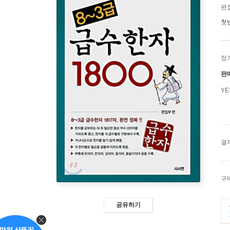
편
첫
정
판
Y
결
구
공유하기