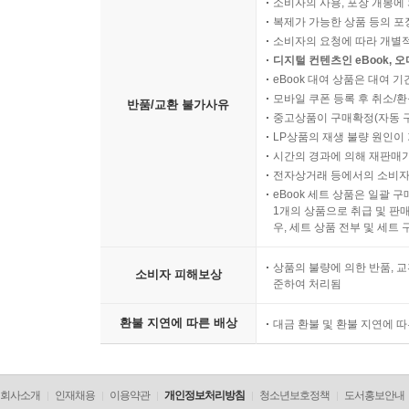
소비자의 사용, 포장 개봉에 
복제가 가능한 상품 등의 포장을 
소비자의 요청에 따라 개별
디지털 컨텐츠인 eBook, 
eBook 대여 상품은 대여 기
모바일 쿠폰 등록 후 취소/환
반품/교환 불가사유
중고상품이 구매확정(자동 
LP상품의 재생 불량 원인이 기
시간의 경과에 의해 재판매가
전자상거래 등에서의 소비자
eBook 세트 상품은 일괄 
1개의 상품으로 취급 및 판매
우, 세트 상품 전부 및 세트
상품의 불량에 의한 반품, 교
소비자 피해보상
준하여 처리됨
환불 지연에 따른 배상
대금 환불 및 환불 지연에 
회사소개
인재채용
이용약관
개인정보처리방침
청소년보호정책
도서홍보안내