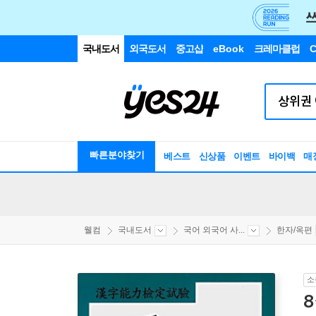
국내도서
외국도서
중고샵
eBook
크레마클럽
C
빠른분야찾기
베스트
신상품
이벤트
바이백
매
웰컴
국내도서
국어 외국어 사...
한자/옥편
소
8