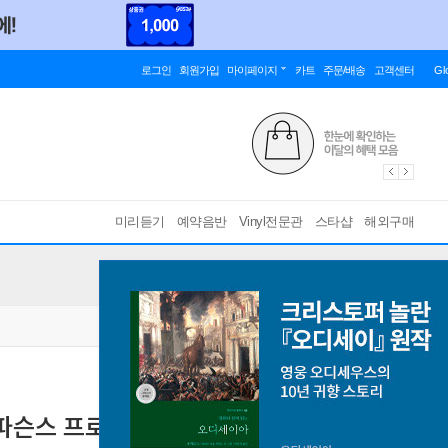
로그인
회원가입
마이페이지
카트
주문/배송
고객센터
Gl
미리듣기
예약음반
Vinyl전문관
스타샵
해외구매
 파슨스 프로젝트) - Turn Of A Friendly