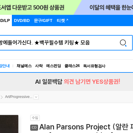
D/LP
DVD/BD
문구
/GIFT
티켓
장안내
채널예스
사락
예스펀딩
클래스24
독서유형검사
RBTI Lab
독서유형검사
AI 일문백답
의견 남기면 YES상품권!
Art/Progressive...
수입
Alan Parsons Project (알란
CD