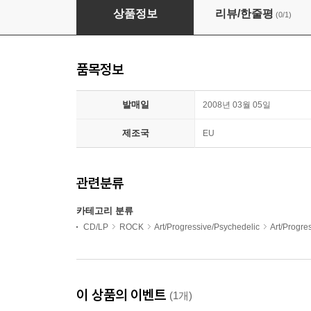
Alan Parsons Project (알란 파슨스 프로젝트) - Tur
상품정보
리뷰/한줄평
(0/1)
품목정보
발매일
2008년 03월 05일
제조국
EU
관련분류
카테고리 분류
CD/LP
ROCK
Art/Progressive/Psychedelic
Art/Progr
이 상품의 이벤트
(1개)