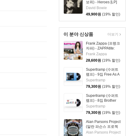
보위) - Heroes [LP]
David Bowie
49,900
원
(19% 할인)
이 분야 신상품
더보기
Frank Zappa (프랭크
자파) - ZAPPAtite:
Frank Zappas
Frank Zappa
Tastiest Tracks
28,600
원
(19% 할인)
Supertramp (수퍼트
램프) - 9집 Free As A
Bird [LP]
Supertramp
79,300
원
(19% 할인)
Supertramp (수퍼트
램프) - 8집 Brother
Where You Bound
Supertramp
[LP]
79,300
원
(19% 할인)
Alan Parsons Project
(알란 파슨스 프로젝
트) - Ammonia
Alan Parsons Project