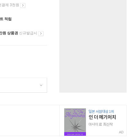
첫결제 3천원
인트 적립
만원 상품권
신규발급시
AD