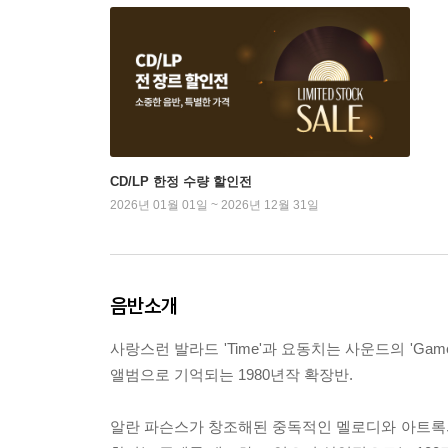
CD/LP 한정 수량 할인전
2026년 01월 01일 ~ 2026년 12월 31일
음반소개
사랑스런 발라드 'Time'과 요동치는 사운드의 'Gam
앨범으로 기억되는 1980년작 확장반.
알란 파슨스가 창조해된 중독적인 멜로디와 아트록