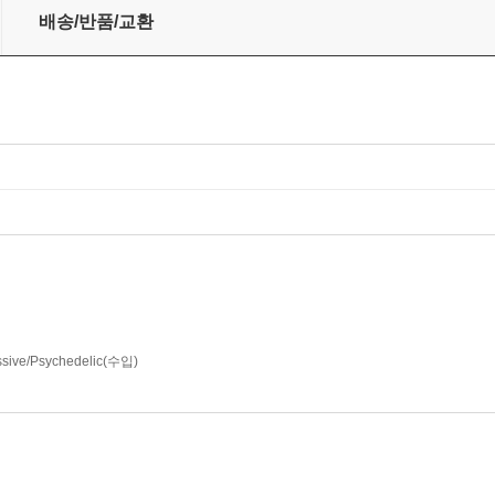
n Of A Friendly Card [Expanded Edition]
배송/반품/교환
essive/Psychedelic(수입)