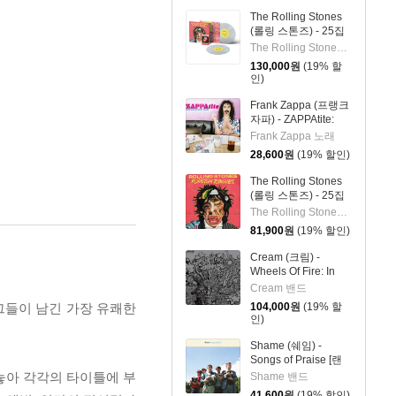
The Rolling Stones
(롤링 스톤즈) - 25집
Foreign Tongues [클
The Rolling Stones 밴드
리어 컬러 2LP]
130,000
원
(19% 할
인)
Frank Zappa (프랭크
자파) - ZAPPAtite:
Frank Zappas
Frank Zappa 노래
Tastiest Tracks
28,600
원
(19% 할인)
The Rolling Stones
(롤링 스톤즈) - 25집
Foreign Tongues
The Rolling Stones 밴드
[2LP]
81,900
원
(19% 할인)
Cream (크림) -
Wheels Of Fire: In
The Studio [3LP]
Cream 밴드
라 그들이 남긴 가장 유쾌한
104,000
원
(19% 할
인)
Shame (쉐임) -
Songs of Praise [랜
덤 컬러 LP]
놓아 각각의 타이틀에 부
Shame 밴드
41,600
원
(19% 할인)