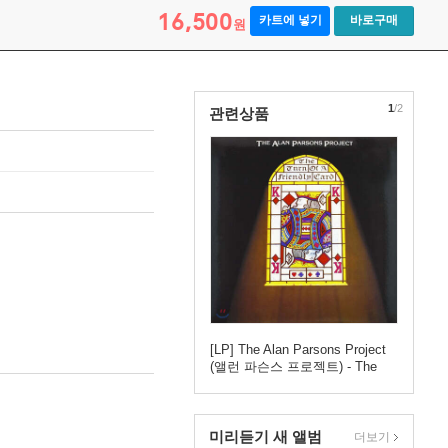
16,500
카트에 넣기
바로구매
원
1
/2
관련상품
[LP] The Alan Parsons Project
(앨런 파슨스 프로젝트) - The
Turn Of A Friendly Card [LP]
미리듣기 새 앨범
더보기