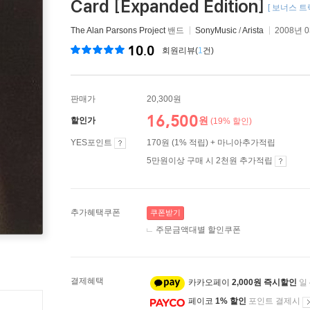
Card [Expanded Edition]
[ 보너스 트랙
The Alan Parsons Project
밴드
SonyMusic
/
Arista
2008년 
10.0
회원리뷰(
1
건)
판매가
20,300원
16,500
원
할인가
(19% 할인)
YES포인트
170원 (1% 적립) + 마니아추가적립
5만원이상 구매 시 2천원 추가적립
추가혜택쿠폰
쿠폰받기
주문금액대별 할인쿠폰
결제혜택
카카오페이
2,000원 즉시할인
일
페이코
1% 할인
포인트 결제시