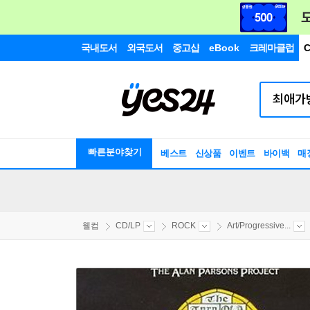
국내도서
외국도서
중고샵
eBook
크레마클럽
C
빠른분야찾기
베스트
신상품
이벤트
바이백
매
웰컴
CD/LP
ROCK
Art/Progressive...