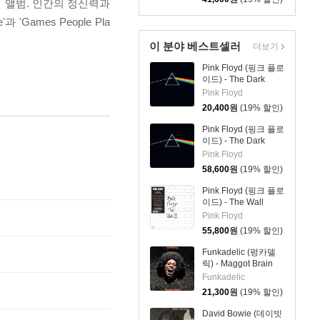
 앨범. 인간의 정신력과
ames People Pla
이 분야 베스트셀러
더보기
Pink Floyd (핑크 플로
이드) - The Dark
Side Of The Moon
Pink Floyd
20,400
원
(19% 할인)
Pink Floyd (핑크 플로
이드) - The Dark
Side Of The Moon
Pink Floyd
[LP]
58,600
원
(19% 할인)
Pink Floyd (핑크 플로
이드) - The Wall
[2LP]
Pink Floyd
55,800
원
(19% 할인)
Funkadelic (펑카델
릭) - Maggot Brain
Funkadelic
21,300
원
(19% 할인)
David Bowie (데이빗