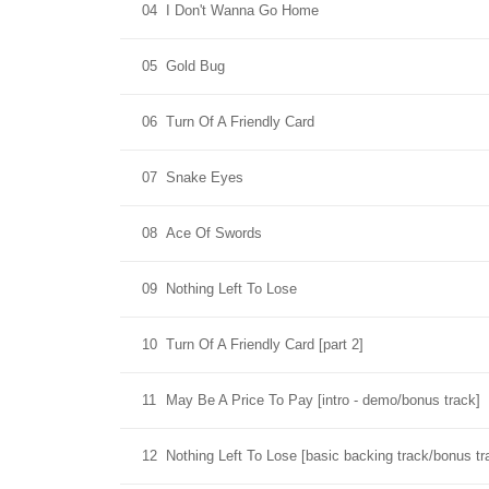
04
I Don't Wanna Go Home
05
Gold Bug
06
Turn Of A Friendly Card
07
Snake Eyes
08
Ace Of Swords
09
Nothing Left To Lose
10
Turn Of A Friendly Card [part 2]
11
May Be A Price To Pay [intro - demo/bonus track]
12
Nothing Left To Lose [basic backing track/bonus tr